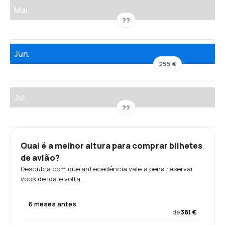
Mai.
??
Jun.
255 €
Jul.
??
Qual é a melhor altura para comprar bilhetes
de avião?
Descubra com que antecedência vale a pena reservar
voos de ida e volta.
6 meses antes
de
361 €