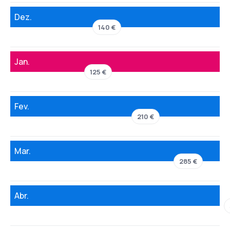
Dez.
140 €
Jan.
125 €
Fev.
210 €
Mar.
285 €
Abr.