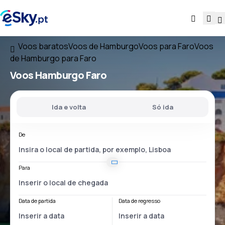
Voos baratos
Voos de Hamburgo
Voos para Faro
Voos
de Hamburgo para Faro
Voos
Hamburgo Faro
Ida e volta
Só ida
De
Para
Data de partida
Data de regresso