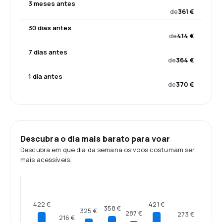
3 meses antes
de
361 €
30 dias antes
de
414 €
7 dias antes
de
364 €
1 dia antes
de
370 €
Descubra o dia mais barato para voar
Descubra em que dia da semana os voos costumam ser
mais acessíveis.
422 €
421 €
358 €
325 €
287 €
273 €
216 €