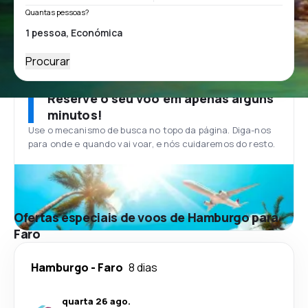
Quantas pessoas?
Procurar
Reserve o seu voo em apenas alguns
minutos!
Use o mecanismo de busca no topo da página. Diga-nos
para onde e quando vai voar, e nós cuidaremos do resto.
Ofertas especiais de voos de Hamburgo para
Faro
Hamburgo
-
Faro
8 dias
quarta 26 ago.