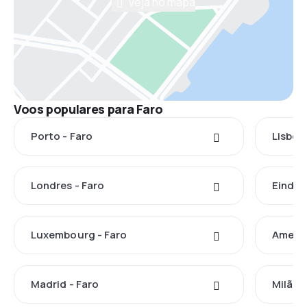
Veja no mapa
Voos populares para Faro
Porto - Faro
Lisboa
Londres - Faro
Eindho
Luxembourg - Faro
Ameste
Madrid - Faro
Milão -