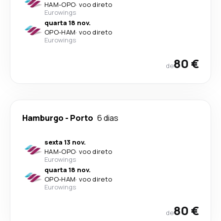
HAM
-
OPO
·
voo direto
Eurowings
quarta 18 nov.
OPO
-
HAM
·
voo direto
Eurowings
80 €
de
Hamburgo
-
Porto
6 dias
sexta 13 nov.
HAM
-
OPO
·
voo direto
Eurowings
quarta 18 nov.
OPO
-
HAM
·
voo direto
Eurowings
80 €
de