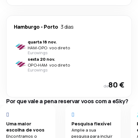
Hamburgo
-
Porto
3 dias
quarta 18 nov.
HAM
-
OPO
·
voo direto
Eurowings
sexta 20 nov.
OPO
-
HAM
·
voo direto
Eurowings
80 €
de
Por que vale a pena reservar voos com a eSky?
Uma maior
Pesquisa flexível
escolha de voos
Amplie a sua
Encontramos o
pesquisa para incluir