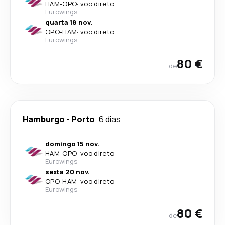
HAM
-
OPO
·
voo direto
Eurowings
quarta 18 nov.
OPO
-
HAM
·
voo direto
Eurowings
80 €
de
Hamburgo
-
Porto
6 dias
domingo 15 nov.
HAM
-
OPO
·
voo direto
Eurowings
sexta 20 nov.
OPO
-
HAM
·
voo direto
Eurowings
80 €
de