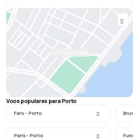
Veja no mapa
Voos populares para Porto
Faro - Porto
Bruxel
Paris - Porto
Funcha