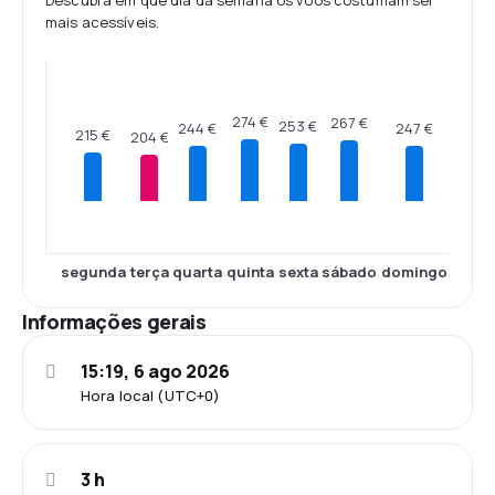
Descubra em que dia da semana os voos costumam ser
mais acessíveis.
274 €
267 €
253 €
247 €
244 €
215 €
204 €
segunda
terça
quarta
quinta
sexta
sábado
domingo
Informações gerais
15:19, 6 ago 2026
Hora local (UTC+0)
3 h