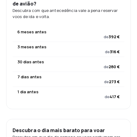
de avião?
Descubra com que antecedência vale a pena reservar
voos de ida e volta.
6 meses antes
de
392 €
3 meses antes
de
316 €
30 dias antes
de
280 €
7 dias antes
de
273 €
1 dia antes
de
417 €
Descubra o dia mais barato para voar