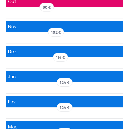
Out.
80 €
Nov.
102 €
Dez.
114 €
Jan.
124 €
Fev.
124 €
Mar.