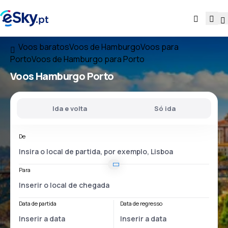
Voos baratos
Voos de Hamburgo
Voos para
Porto
Voos de Hamburgo para Porto
Voos
Hamburgo Porto
Ida e volta
Só ida
De
Para
Data de partida
Data de regresso