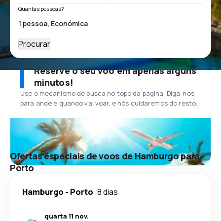
Quantas pessoas?
Procurar
Reserve o seu voo em apenas alguns
minutos!
Use o mecanismo de busca no topo da página. Diga-nos
para onde e quando vai voar, e nós cuidaremos do resto.
Ofertas especiais de voos de Hamburgo para
Porto
Hamburgo
-
Porto
8 dias
quarta 11 nov.