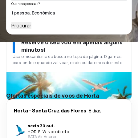
Quantas pessoas?
Procurar
Reserve o seu voo em apenas alguns
minutos!
Use o mecanismo de busca no topo da página. Diga-nos
para onde e quando vai voar, e nós cuidaremos do resto.
Ofertas especiais de voos de Horta
Horta
-
Santa Cruz das Flores
8 dias
sexta 30 out.
HOR
-
FLW
·
voo direto
SATA Air Acores