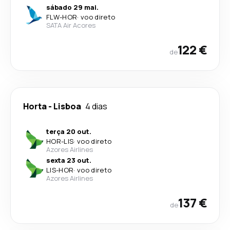
sábado 29 mai.
FLW
-
HOR
·
voo direto
SATA Air Acores
122 €
de
Horta
-
Lisboa
4 dias
terça 20 out.
HOR
-
LIS
·
voo direto
Azores Airlines
sexta 23 out.
LIS
-
HOR
·
voo direto
Azores Airlines
137 €
de