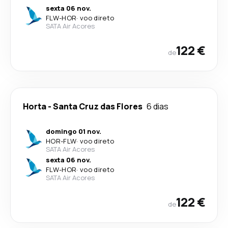
sexta 06 nov.
FLW
-
HOR
·
voo direto
SATA Air Acores
122 €
de
Horta
-
Santa Cruz das Flores
6 dias
domingo 01 nov.
HOR
-
FLW
·
voo direto
SATA Air Acores
sexta 06 nov.
FLW
-
HOR
·
voo direto
SATA Air Acores
122 €
de