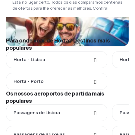
Está no lugar certo. Todos os dias comparamos centenas
de ofertas para lhe oferecer as melhores. Confira!
Para onde voar de Horta? Destinos mais
populares
Horta - Lisboa
Horta 
Horta - Porto
Os nossos aeroportos de partida mais
populares
Passagens de Lisboa
Passag
Passagens de Bruxelas
Passag