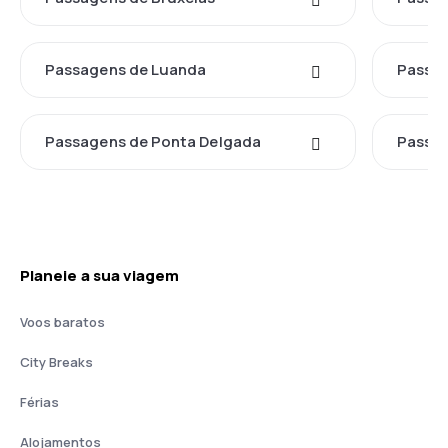
Passagens de Luanda
Passa
Passagens de Ponta Delgada
Passag
Planeie a sua viagem
Voos baratos
City Breaks
Férias
Alojamentos