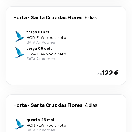
Horta
-
Santa Cruz das Flores
8 dias
terça 01 set.
HOR
-
FLW
·
voo direto
SATA Air Acores
terça 08 set.
FLW
-
HOR
·
voo direto
SATA Air Acores
122 €
de
Horta
-
Santa Cruz das Flores
4 dias
quarta 26 mai.
HOR
-
FLW
·
voo direto
SATA Air Acores