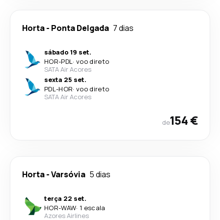
Horta
-
Ponta Delgada
7 dias
sábado 19 set.
HOR
-
PDL
·
voo direto
SATA Air Acores
sexta 25 set.
PDL
-
HOR
·
voo direto
SATA Air Acores
154 €
de
Horta
-
Varsóvia
5 dias
terça 22 set.
HOR
-
WAW
·
1 escala
Azores Airlines