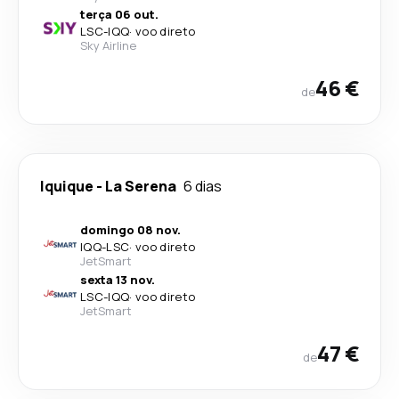
terça 06 out.
LSC
-
IQQ
·
voo direto
Sky Airline
46 €
de
Iquique
-
La Serena
6 dias
domingo 08 nov.
IQQ
-
LSC
·
voo direto
JetSmart
sexta 13 nov.
LSC
-
IQQ
·
voo direto
JetSmart
47 €
de