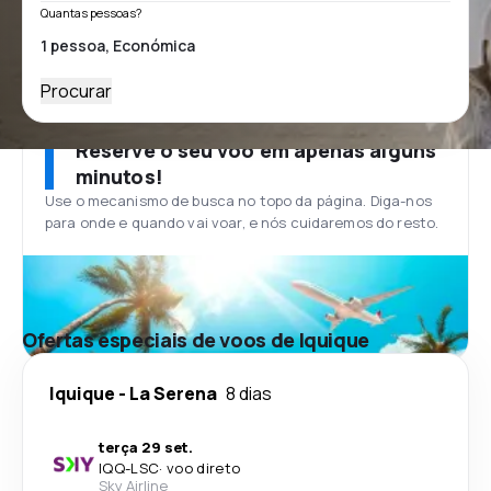
Quantas pessoas?
Procurar
Reserve o seu voo em apenas alguns
minutos!
Use o mecanismo de busca no topo da página. Diga-nos
para onde e quando vai voar, e nós cuidaremos do resto.
Ofertas especiais de voos de Iquique
Iquique
-
La Serena
8 dias
terça 29 set.
IQQ
-
LSC
·
voo direto
Sky Airline