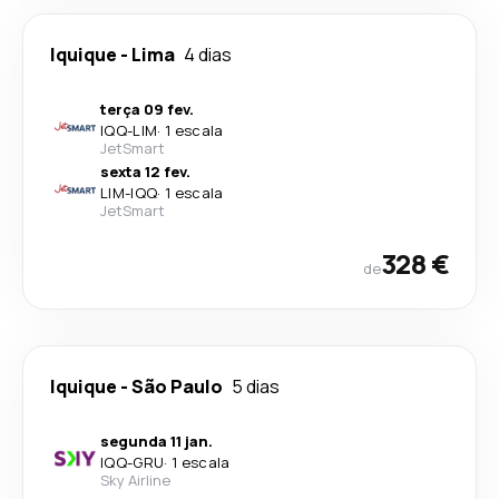
Iquique
-
Lima
4 dias
terça 09 fev.
IQQ
-
LIM
·
1 escala
JetSmart
sexta 12 fev.
LIM
-
IQQ
·
1 escala
JetSmart
328 €
de
Iquique
-
São Paulo
5 dias
segunda 11 jan.
IQQ
-
GRU
·
1 escala
Sky Airline