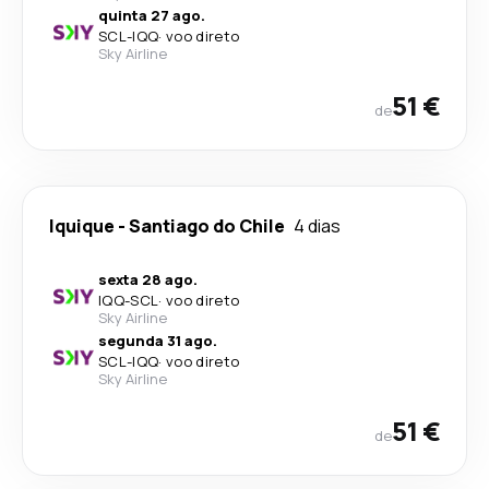
quinta 27 ago.
SCL
-
IQQ
·
voo direto
Sky Airline
51 €
de
Iquique
-
Santiago do Chile
4 dias
sexta 28 ago.
IQQ
-
SCL
·
voo direto
Sky Airline
segunda 31 ago.
SCL
-
IQQ
·
voo direto
Sky Airline
51 €
de