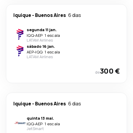
Iquique
-
Buenos Aires
6 dias
segunda 11 jan.
IQQ
-
AEP
·
1 escala
LATAM Airlines
sábado 16 jan.
AEP
-
IQQ
·
1 escala
LATAM Airlines
300 €
de
Iquique
-
Buenos Aires
6 dias
quinta 13 mai.
IQQ
-
AEP
·
1 escala
JetSmart