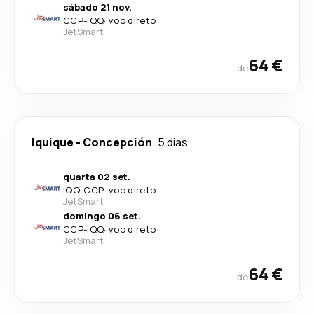
sábado 21 nov.
CCP
-
IQQ
·
voo direto
JetSmart
64 €
de
Iquique
-
Concepción
5 dias
quarta 02 set.
IQQ
-
CCP
·
voo direto
JetSmart
domingo 06 set.
CCP
-
IQQ
·
voo direto
JetSmart
64 €
de