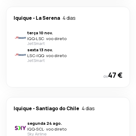
Iquique
-
La Serena
4 dias
terça 10 nov.
IQQ
-
LSC
·
voo direto
JetSmart
sexta 13 nov.
LSC
-
IQQ
·
voo direto
JetSmart
47 €
de
Iquique
-
Santiago do Chile
4 dias
segunda 24 ago.
IQQ
-
SCL
·
voo direto
Sky Airline