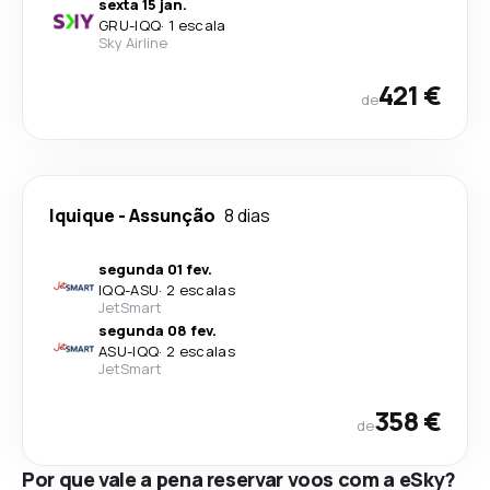
sexta 15 jan.
GRU
-
IQQ
·
1 escala
Sky Airline
421 €
de
Iquique
-
Assunção
8 dias
segunda 01 fev.
IQQ
-
ASU
·
2 escalas
JetSmart
segunda 08 fev.
ASU
-
IQQ
·
2 escalas
JetSmart
358 €
de
Por que vale a pena reservar voos com a eSky?