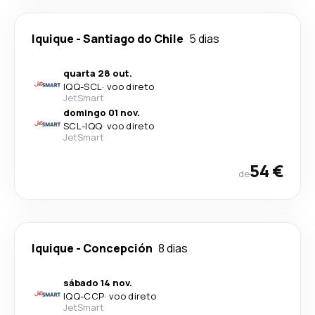
Iquique
-
Santiago do Chile
5 dias
quarta 28 out.
IQQ
-
SCL
·
voo direto
JetSmart
domingo 01 nov.
SCL
-
IQQ
·
voo direto
JetSmart
54 €
de
Iquique
-
Concepción
8 dias
sábado 14 nov.
IQQ
-
CCP
·
voo direto
JetSmart