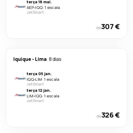
terça 18 mai.
AEP
-
IQQ
·
1 escala
JetSmart
307 €
de
Iquique
-
Lima
8 dias
terça 05 jan.
IQQ
-
LIM
·
1 escala
JetSmart
terça 12 jan.
LIM
-
IQQ
·
1 escala
JetSmart
326 €
de