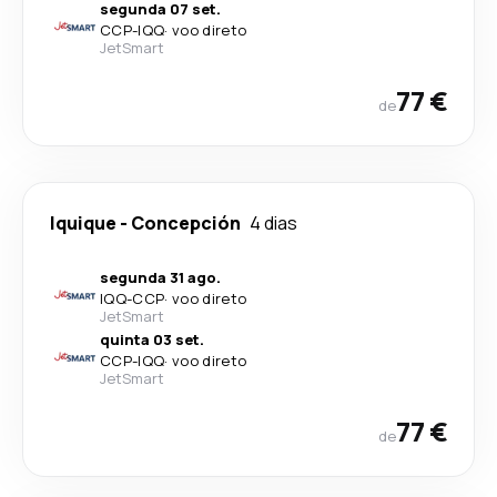
segunda 07 set.
CCP
-
IQQ
·
voo direto
JetSmart
77 €
de
Iquique
-
Concepción
4 dias
segunda 31 ago.
IQQ
-
CCP
·
voo direto
JetSmart
quinta 03 set.
CCP
-
IQQ
·
voo direto
JetSmart
77 €
de