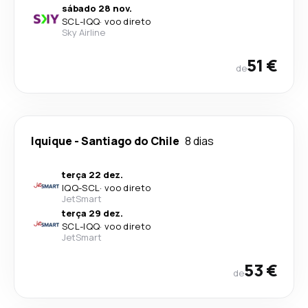
sábado 28 nov.
SCL
-
IQQ
·
voo direto
Sky Airline
51 €
de
Iquique
-
Santiago do Chile
8 dias
terça 22 dez.
IQQ
-
SCL
·
voo direto
JetSmart
terça 29 dez.
SCL
-
IQQ
·
voo direto
JetSmart
53 €
de