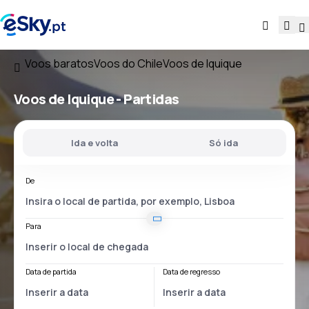
Voos baratos
Voos do Chile
Voos de Iquique
Voos
de Iquique
- Partidas
Ida e volta
Só ida
De
Para
Data de partida
Data de regresso