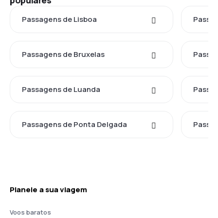
populares
Passagens de Lisboa
Passag
Passagens de Bruxelas
Passag
Passagens de Luanda
Passa
Passagens de Ponta Delgada
Passag
Planeie a sua viagem
Voos baratos