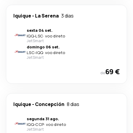
Iquique
-
La Serena
3 dias
sexta 04 set.
IQQ
-
LSC
·
voo direto
JetSmart
domingo 06 set.
LSC
-
IQQ
·
voo direto
JetSmart
69 €
de
Iquique
-
Concepción
8 dias
segunda 31 ago.
IQQ
-
CCP
·
voo direto
JetSmart