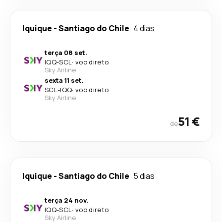
Iquique
-
Santiago do Chile
4 dias
terça 08 set.
IQQ
-
SCL
·
voo direto
Sky Airline
sexta 11 set.
SCL
-
IQQ
·
voo direto
Sky Airline
51 €
de
Iquique
-
Santiago do Chile
5 dias
terça 24 nov.
IQQ
-
SCL
·
voo direto
Sky Airline