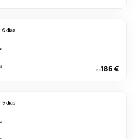
6 dias
la
la
186 €
de
5 dias
la
la