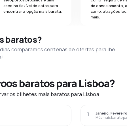
aeroportos próximos e uma
como: seguro de vi
escolha flexível de datas para
de cancelamento, a
encontrar a opção mais barata.
carro, atrações loc
mais.
s baratos?
s dias comparamos centenas de ofertas para lhe
a!
oos baratos para Lisboa?
var os bilhetes mais baratos para Lisboa
Janeiro, Feverei
Mês mais barato pa