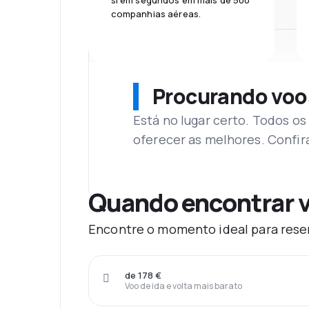
si em segundos em mais de 500
companhias aéreas.
Procurando voo
Está no lugar certo. Todos o
oferecer as melhores. Confir
Quando encontrar v
Encontre o momento ideal para reser
de 178 €
Voo de ida e volta mais barato