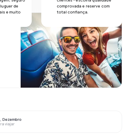
agem, seguro
clientes - escolha qualidade
luguer de
comprovada e reserve com
ais e muito
total confiança.
ro, Dezembro
ra viajar