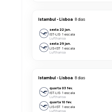
Istambul
-
Lisboa
8 dias
sexta 22 jan.
IST
-
LIS
·
1 escala
Lufthansa
sexta 29 jan.
LIS
-
IST
·
1 escala
Lufthansa
Istambul
-
Lisboa
8 dias
quarta 03 fev.
IST
-
LIS
·
1 escala
Lufthansa
quarta 10 fev.
LIS
-
IST
·
1 escala
Lufthansa