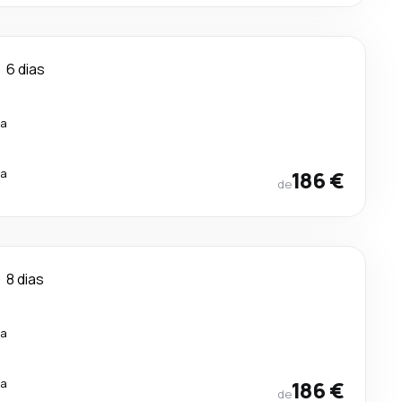
6 dias
la
la
186 €
de
8 dias
la
la
186 €
de