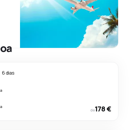
boa
6 dias
la
la
178 €
de