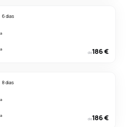
6 dias
la
la
186 €
de
8 dias
la
la
186 €
de