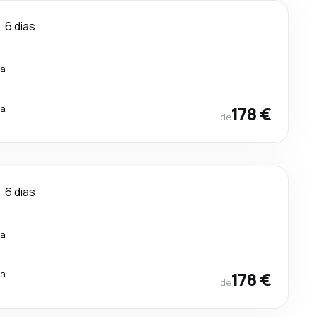
6 dias
la
la
178 €
de
6 dias
la
la
178 €
de