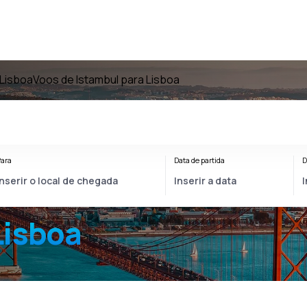
 Lisboa
Voos de Istambul para Lisboa
ara
Data de partida
D
Lisboa