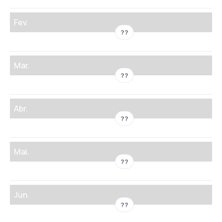
Fev.
??
Mar.
??
Abr.
??
Mai.
??
Jun.
??