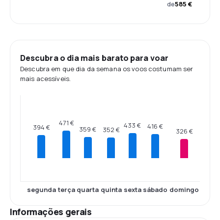
de
585 €
Descubra o dia mais barato para voar
Descubra em que dia da semana os voos costumam ser
mais acessíveis.
471 €
433 €
416 €
394 €
359 €
352 €
326 €
segunda
terça
quarta
quinta
sexta
sábado
domingo
Informações gerais