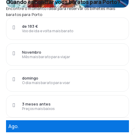
Quando encontrar voos baratos para Porto?
Encontre o momento ideal para reservar os bilhetes mais
baratos para Porto
de 183 €
Voo de ida e volta mais barato
Novembro
Mês mais barato para viajar
domingo
O dia mais barato para voar
3 meses antes
Preços mais baixos
Ago.