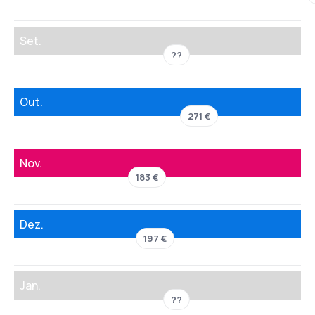
Set.
??
Out.
271 €
Nov.
183 €
Dez.
197 €
Jan.
??