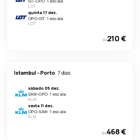
IST
-
OPO
·
1 escala
LOT
quinta 17 dez.
OPO
-
IST
·
1 escala
LOT
210 €
de
Istambul
-
Porto
7 dias
sábado 05 dez.
SAW
-
OPO
·
1 escala
KLM
sexta 11 dez.
OPO
-
SAW
·
1 escala
KLM
468 €
de