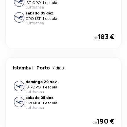
IST
-
OPO
·
1 escala
Lufthansa
sábado 05 dez.
OPO
-
IST
·
1 escala
Lufthansa
183 €
de
Istambul
-
Porto
7 dias
domingo 29 nov.
IST
-
OPO
·
1 escala
Lufthansa
sábado 05 dez.
OPO
-
IST
·
1 escala
Lufthansa
190 €
de