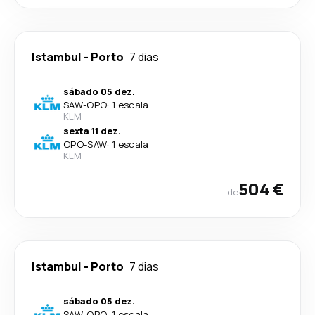
Istambul
-
Porto
7 dias
sábado 05 dez.
SAW
-
OPO
·
1 escala
KLM
sexta 11 dez.
OPO
-
SAW
·
1 escala
KLM
504 €
de
Istambul
-
Porto
7 dias
sábado 05 dez.
SAW
-
OPO
·
1 escala