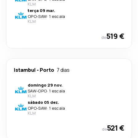
KLM
terça 09 mar.
OPO
-
SAW
·
1 escala
KLM
519 €
de
Istambul
-
Porto
7 dias
domingo 29 nov.
SAW
-
OPO
·
1 escala
KLM
sábado 05 dez.
OPO
-
SAW
·
1 escala
KLM
521 €
de