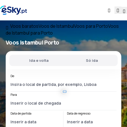
Voos baratos
Voos de Istambul
Voos para Porto
Voos
de Istambul para Porto
Voos
Istambul Porto
Ida e volta
Só ida
De
Para
Data de partida
Data de regresso