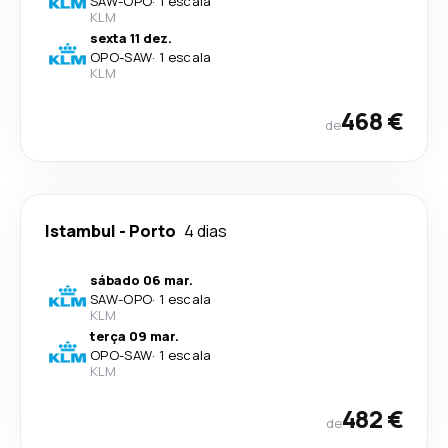
SAW
-
OPO
·
1 escala
KLM
sexta 11 dez.
OPO
-
SAW
·
1 escala
KLM
468 €
de
Istambul
-
Porto
4 dias
sábado 06 mar.
SAW
-
OPO
·
1 escala
KLM
terça 09 mar.
OPO
-
SAW
·
1 escala
KLM
482 €
de