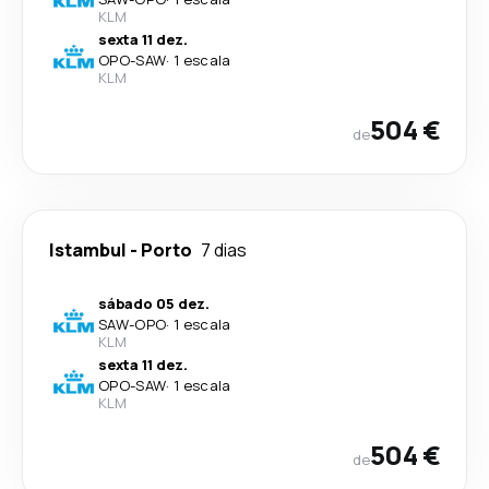
KLM
sexta 11 dez.
OPO
-
SAW
·
1 escala
KLM
504 €
de
Istambul
-
Porto
7 dias
sábado 05 dez.
SAW
-
OPO
·
1 escala
KLM
sexta 11 dez.
OPO
-
SAW
·
1 escala
KLM
504 €
de