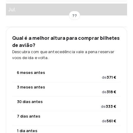
Jul.
??
Qual é a melhor altura para comprar bilhetes
de avião?
Descubra com que antecedência vale a pena reservar
voos de ida e volta.
6 meses antes
de
371 €
3 meses antes
de
318 €
30 dias antes
de
333 €
7 dias antes
de
561 €
1 dia antes