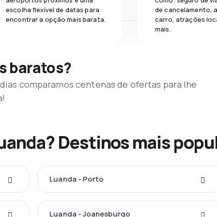
aeroportos próximos e uma
como: seguro de vi
escolha flexível de datas para
de cancelamento, a
encontrar a opção mais barata.
carro, atrações loc
mais.
s baratos?
s dias comparamos centenas de ofertas para lhe
a!
Luanda? Destinos mais popu
Luanda - Porto
Luanda - Joanesburgo