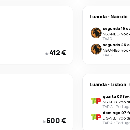
Luanda
-
Nairobi
segunda 19 ou
NBJ
-
NBO
·
voo 
TAAG
segunda 26 o
412 €
NBO
-
NBJ
·
voo 
de
TAAG
Luanda
-
Lisboa
quarta 03 fev.
NBJ
-
LIS
·
voo d
TAP Air Portuga
domingo 07 fe
600 €
LIS
-
NBJ
·
voo d
de
TAP Air Portuga