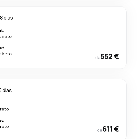
8 dias
t.
direto
ut.
direto
552 €
de
5 dias
ireto
l
v.
ireto
611 €
de
l