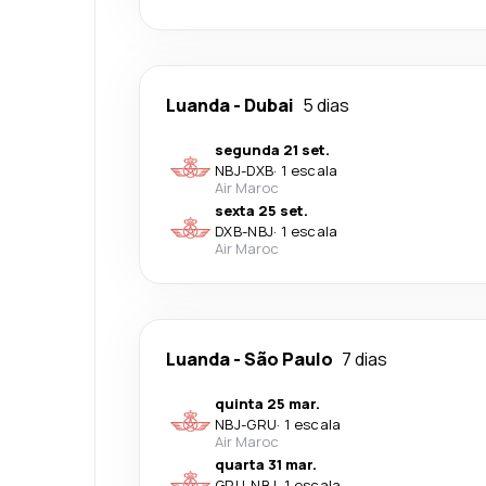
Luanda
-
Dubai
5 dias
segunda 21 set.
NBJ
-
DXB
·
1 escala
Air Maroc
sexta 25 set.
DXB
-
NBJ
·
1 escala
Air Maroc
Luanda
-
São Paulo
7 dias
quinta 25 mar.
NBJ
-
GRU
·
1 escala
Air Maroc
quarta 31 mar.
GRU
-
NBJ
·
1 escala