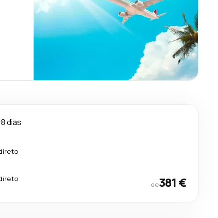
8 dias
direto
direto
381 €
de