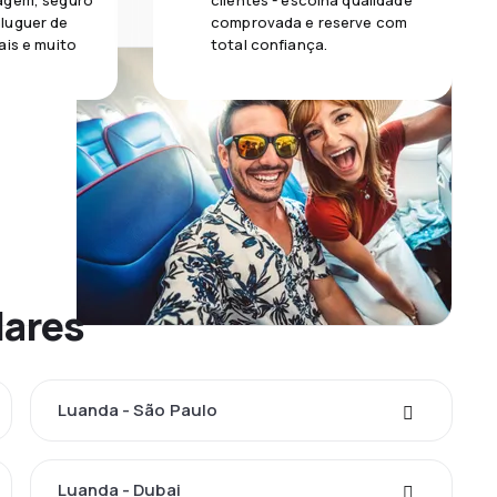
agem, seguro
clientes - escolha qualidade
luguer de
comprovada e reserve com
ais e muito
total confiança.
lares
Luanda - São Paulo
Luanda - Dubai