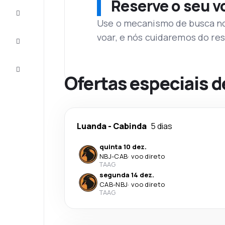
Reserve o seu 
Complete
a viagem
Use o mecanismo de busca no 
voar, e nós cuidaremos do res
Inspirações
e dicas
Atendimento
Cliente
Ofertas especiais 
Luanda
-
Cabinda
5 dias
quinta 10 dez.
NBJ
-
CAB
·
voo direto
TAAG
segunda 14 dez.
CAB
-
NBJ
·
voo direto
TAAG