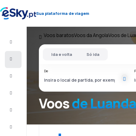
Sua plataforma de viagem
Voos baratos
Voos da Angola
Voos de Lu
Voo+Hotel
Ida e volta
Só ida
Voos
baratos
De
P
Férias
City
Break
Voos
de Luand
Alojamentos
Ofertas