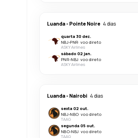
Luanda
-
Pointe Noire
4 dias
quarta 30 dez.
NBJ
-
PNR
·
voo direto
ASKY Airlines
sábado 02 jan.
PNR
-
NBJ
·
voo direto
ASKY Airlines
Luanda
-
Nairobi
4 dias
sexta 02 out.
NBJ
-
NBO
·
voo direto
TAAG
segunda 05 out.
NBO
-
NBJ
·
voo direto
TAAG