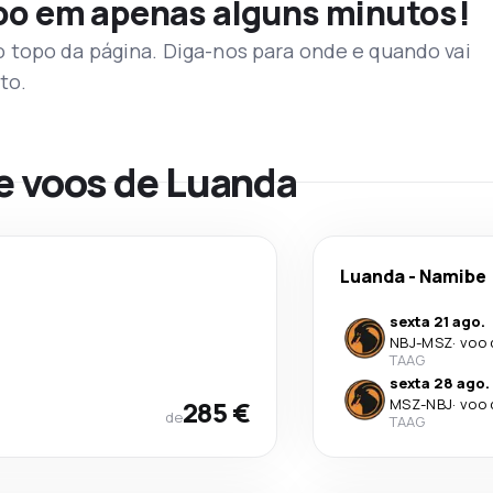
voo em apenas alguns minutos!
topo da página. Diga-nos para onde e quando vai
to.
de voos de Luanda
Luanda
-
Namibe
sexta 21 ago.
NBJ
-
MSZ
·
voo 
TAAG
sexta 28 ago.
285 €
MSZ
-
NBJ
·
voo 
de
TAAG