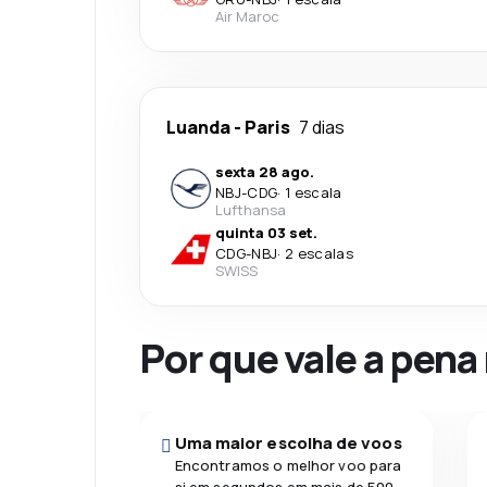
Air Maroc
Luanda
-
Paris
7 dias
sexta 28 ago.
NBJ
-
CDG
·
1 escala
Lufthansa
quinta 03 set.
CDG
-
NBJ
·
2 escalas
SWISS
Por que vale a pena
Uma maior escolha de voos
Encontramos o melhor voo para