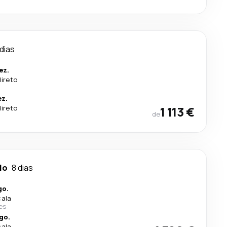
 dias
ez.
direto
ez.
direto
1 113 €
de
lo
8 dias
go.
cala
nes
go.
cala