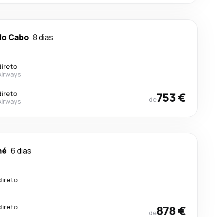
do Cabo
8 dias
direto
Airways
direto
753 €
de
Airways
mé
6 dias
direto
.
direto
878 €
de