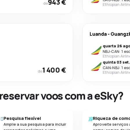
943 €
de
Ethiopian Airli
Luanda
-
Guangz
quarta 26 ago
NBJ
-
CAN
·
1 es
Ethiopian Airli
quinta 03 set.
1 400 €
CAN
-
NBJ
·
1 es
de
Ethiopian Airli
 reservar voos com a eSky?
Pesquisa flexível
Riqueza de com
Amplie a sua pesquisa para incluir
Aproveite serviços 