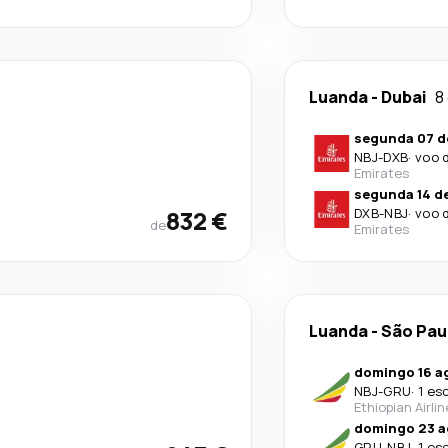
Luanda
-
Dubai
8
segunda 07 d
NBJ
-
DXB
·
voo 
Emirates
segunda 14 d
832 €
DXB
-
NBJ
·
voo 
de
Emirates
Luanda
-
São Pau
domingo 16 a
NBJ
-
GRU
·
1 es
Ethiopian Airli
domingo 23 a
GRU
-
NBJ
·
1 es