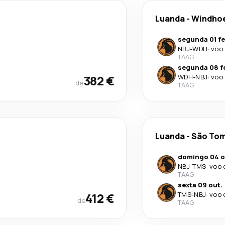
Luanda
-
Windho
segunda 01 fe
NBJ
-
WDH
·
voo 
TAAG
segunda 08 fe
382 €
WDH
-
NBJ
·
voo 
de
TAAG
Luanda
-
São To
domingo 04 o
NBJ
-
TMS
·
voo 
TAAG
sexta 09 out.
412 €
TMS
-
NBJ
·
voo 
de
TAAG