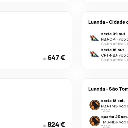
Luanda
-
Cidade 
sexta 09 out.
NBJ
-
CPT
·
voo 
South African 
sexta 16 out.
647 €
CPT
-
NBJ
·
voo 
de
South African 
Luanda
-
São To
sexta 18 set.
NBJ
-
TMS
·
voo 
TAAG
quarta 23 set
824 €
TMS
-
NBJ
·
voo 
de
TAAG