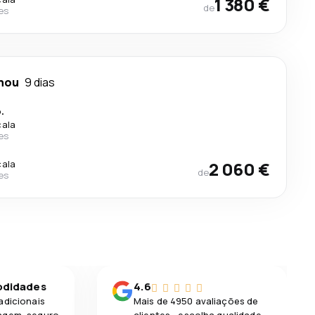
1 380 €
de
nes
hou
9 dias
.
cala
nes
cala
2 060 €
de
nes
odidades
4.6
adicionais
Mais de 4950 avaliações de