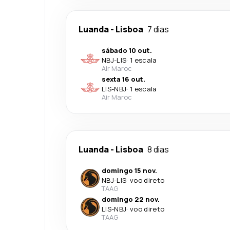
Luanda
-
Lisboa
7 dias
sábado 10 out.
NBJ
-
LIS
·
1 escala
Air Maroc
sexta 16 out.
LIS
-
NBJ
·
1 escala
Air Maroc
Luanda
-
Lisboa
8 dias
domingo 15 nov.
NBJ
-
LIS
·
voo direto
TAAG
domingo 22 nov.
LIS
-
NBJ
·
voo direto
TAAG