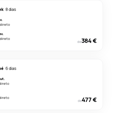
ek
8 dias
v.
direto
v.
direto
384 €
de
mé
6 dias
ut.
direto
direto
477 €
de