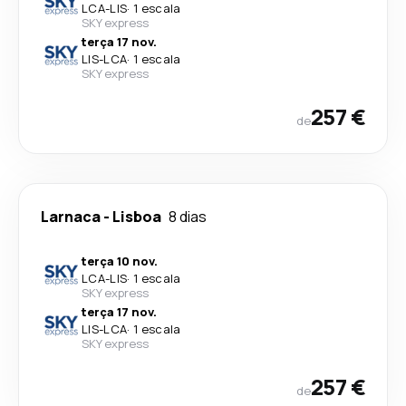
LCA
-
LIS
·
1 escala
SKY express
terça 17 nov.
LIS
-
LCA
·
1 escala
SKY express
257 €
de
Larnaca
-
Lisboa
8 dias
terça 10 nov.
LCA
-
LIS
·
1 escala
SKY express
terça 17 nov.
LIS
-
LCA
·
1 escala
SKY express
257 €
de