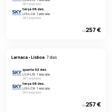
SKY express
terça 08 dez.
LIS
-
LCA
·
1 escala
SKY express
257 €
de
Larnaca
-
Lisboa
7 dias
quarta 02 dez.
LCA
-
LIS
·
1 escala
SKY express
terça 08 dez.
LIS
-
LCA
·
1 escala
SKY express
257 €
de