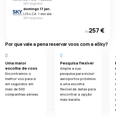
SKY express
domingo 17 jan.
LIS
-
LCA
·
1 escala
SKY express
257 €
de
Por que vale a pena reservar voos com a eSky?
Uma maior
Pesquisa flexível
escolha de voos
Amplie a sua
Encontramos o
pesquisa para incluir
melhor voo para si
aeroportos próximos
em segundos em
e uma escolha
mais de 500
flexível de datas para
companhias aéreas.
encontrar a opção
mais barata.