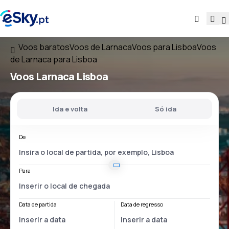
Voos baratos
Voos de Larnaca
Voos para Lisboa
Voos
de Larnaca para Lisboa
Voos
Larnaca Lisboa
Ida e volta
Só ida
De
Para
Data de partida
Data de regresso