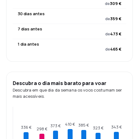
de
309 €
30 dias antes
de
359 €
7 dias antes
de
473 €
1 dia antes
de
465 €
Descubra o dia mais barato para voar
Descubra em que dia da semana os voos costumam ser
mais acessíveis.
410 €
385 €
373 €
343 €
336 €
323 €
298 €