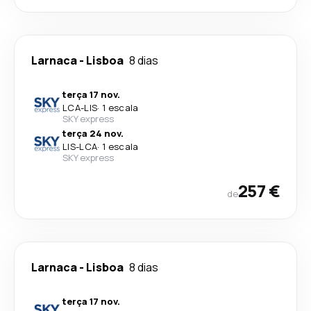
Larnaca
-
Lisboa
8 dias
terça 17 nov.
LCA
-
LIS
·
1 escala
SKY express
terça 24 nov.
LIS
-
LCA
·
1 escala
SKY express
257 €
de
Larnaca
-
Lisboa
8 dias
terça 17 nov.