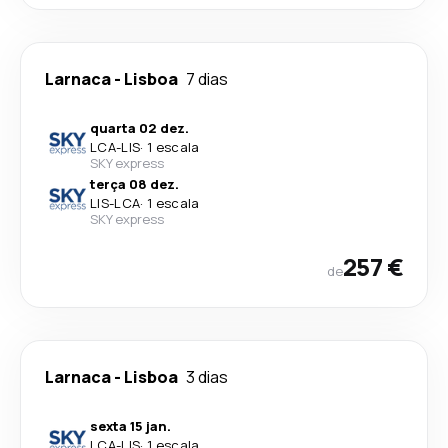
Larnaca
-
Lisboa
7 dias
quarta 02 dez.
LCA
-
LIS
·
1 escala
SKY express
terça 08 dez.
LIS
-
LCA
·
1 escala
SKY express
257 €
de
Larnaca
-
Lisboa
3 dias
sexta 15 jan.
LCA
-
LIS
·
1 escala