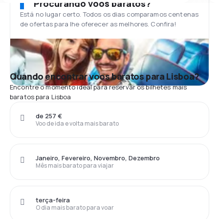
Procurando voos baratos?
Está no lugar certo. Todos os dias comparamos centenas
de ofertas para lhe oferecer as melhores. Confira!
Quando encontrar voos baratos para Lisboa?
Encontre o momento ideal para reservar os bilhetes mais
baratos para Lisboa
de 257 €
Voo de ida e volta mais barato
Janeiro, Fevereiro, Novembro, Dezembro
Mês mais barato para viajar
terça-feira
O dia mais barato para voar