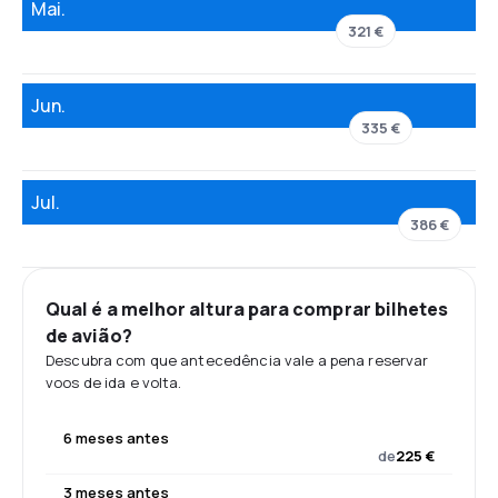
Mai.
321 €
Jun.
335 €
Jul.
386 €
Qual é a melhor altura para comprar bilhetes
de avião?
Descubra com que antecedência vale a pena reservar
voos de ida e volta.
6 meses antes
de
225 €
3 meses antes