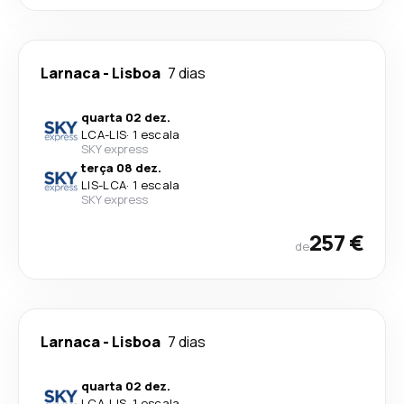
Larnaca
-
Lisboa
7 dias
quarta 02 dez.
LCA
-
LIS
·
1 escala
SKY express
terça 08 dez.
LIS
-
LCA
·
1 escala
SKY express
257 €
de
Larnaca
-
Lisboa
7 dias
quarta 02 dez.
LCA
-
LIS
·
1 escala