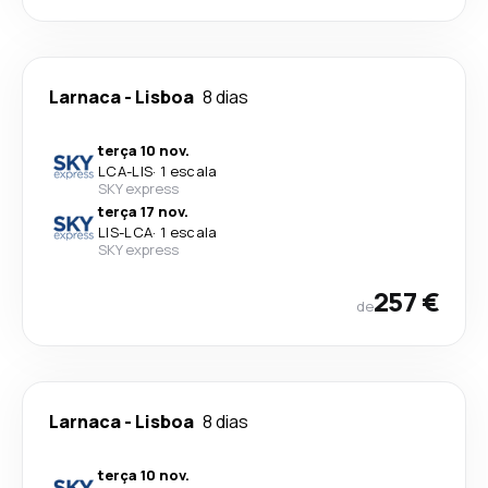
Larnaca
-
Lisboa
8 dias
terça 10 nov.
LCA
-
LIS
·
1 escala
SKY express
terça 17 nov.
LIS
-
LCA
·
1 escala
SKY express
257 €
de
Larnaca
-
Lisboa
8 dias
terça 10 nov.