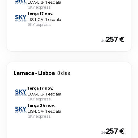
LCA
-
LIS
·
1 escala
SKY express
terça 17 nov.
LIS
-
LCA
·
1 escala
SKY express
257 €
de
Larnaca
-
Lisboa
8 dias
terça 17 nov.
LCA
-
LIS
·
1 escala
SKY express
terça 24 nov.
LIS
-
LCA
·
1 escala
SKY express
257 €
de