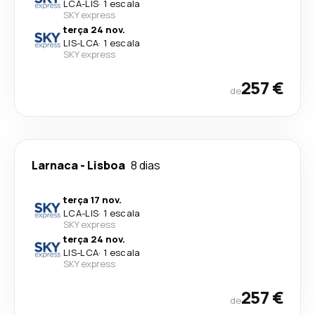
LCA
-
LIS
·
1 escala
SKY express
terça 24 nov.
LIS
-
LCA
·
1 escala
SKY express
257 €
de
Larnaca
-
Lisboa
8 dias
terça 17 nov.
LCA
-
LIS
·
1 escala
SKY express
terça 24 nov.
LIS
-
LCA
·
1 escala
SKY express
257 €
de