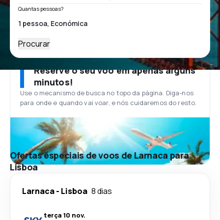
Quantas pessoas?
Procurar
Reserve o seu voo em apenas alguns
minutos!
Use o mecanismo de busca no topo da página. Diga-nos
para onde e quando vai voar, e nós cuidaremos do resto.
Ofertas especiais de voos de Larnaca para
Lisboa
Larnaca
-
Lisboa
8 dias
terça 10 nov.