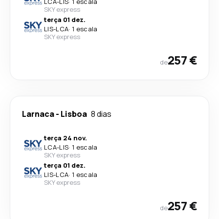
LCA
-
LIS
·
1 escala
SKY express
terça 01 dez.
LIS
-
LCA
·
1 escala
SKY express
257 €
de
Larnaca
-
Lisboa
8 dias
terça 24 nov.
LCA
-
LIS
·
1 escala
SKY express
terça 01 dez.
LIS
-
LCA
·
1 escala
SKY express
257 €
de