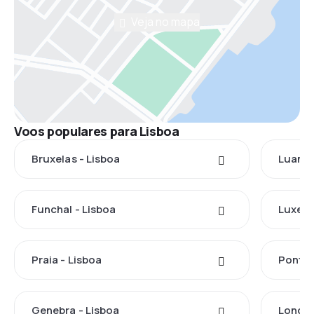
Veja no mapa
Voos populares para Lisboa
Bruxelas - Lisboa
Luanda
Funchal - Lisboa
Luxemb
Praia - Lisboa
Ponta 
Genebra - Lisboa
Londre