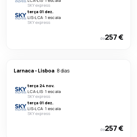
LCA
-
LIS
·
1 escala
SKY express
terça 01 dez.
LIS
-
LCA
·
1 escala
SKY express
257 €
de
Larnaca
-
Lisboa
8 dias
terça 24 nov.
LCA
-
LIS
·
1 escala
SKY express
terça 01 dez.
LIS
-
LCA
·
1 escala
SKY express
257 €
de