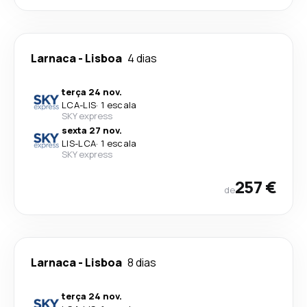
Larnaca
-
Lisboa
4 dias
terça 24 nov.
LCA
-
LIS
·
1 escala
SKY express
sexta 27 nov.
LIS
-
LCA
·
1 escala
SKY express
257 €
de
Larnaca
-
Lisboa
8 dias
terça 24 nov.