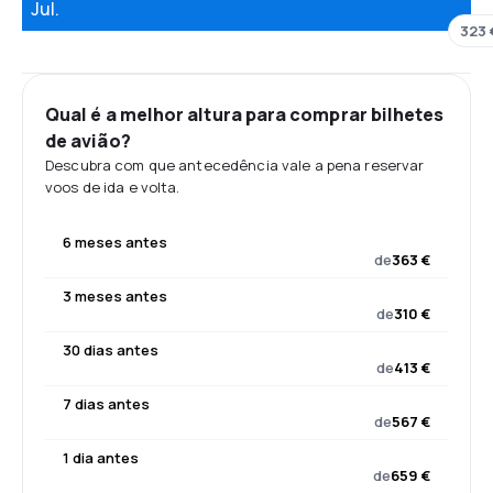
Jul.
323 
Qual é a melhor altura para comprar bilhetes
de avião?
Descubra com que antecedência vale a pena reservar
voos de ida e volta.
6 meses antes
de
363 €
3 meses antes
de
310 €
30 dias antes
de
413 €
7 dias antes
de
567 €
1 dia antes
de
659 €