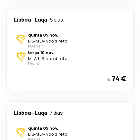
Lisboa
-
Luqa
6 dias
quinta 05 nov.
LIS
-
MLA
·
voo direto
Ryanair
terça 10 nov.
MLA
-
LIS
·
voo direto
Ryanair
74 €
de
Lisboa
-
Luqa
7 dias
quinta 05 nov.
LIS
-
MLA
·
voo direto
Ryanair