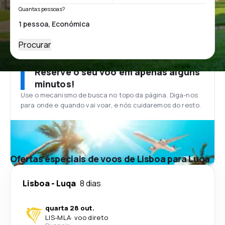
Quantas pessoas?
Procurar
Reserve o seu voo em apenas alguns
minutos!
Use o mecanismo de busca no topo da página. Diga-nos
para onde e quando vai voar, e nós cuidaremos do resto.
Ofertas especiais de voos de Lisboa para Luqa
Lisboa
-
Luqa
8 dias
quarta 28 out.
LIS
-
MLA
·
voo direto