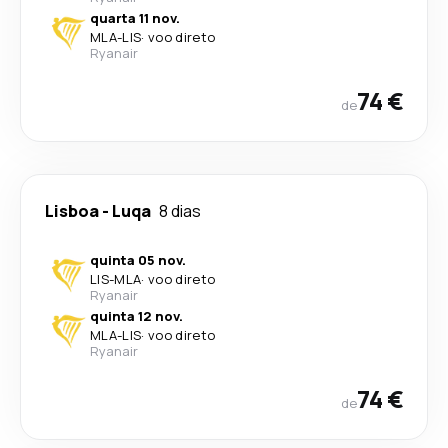
quarta 11 nov.
MLA
-
LIS
·
voo direto
Ryanair
74 €
de
Lisboa
-
Luqa
8 dias
quinta 05 nov.
LIS
-
MLA
·
voo direto
Ryanair
quinta 12 nov.
MLA
-
LIS
·
voo direto
Ryanair
74 €
de