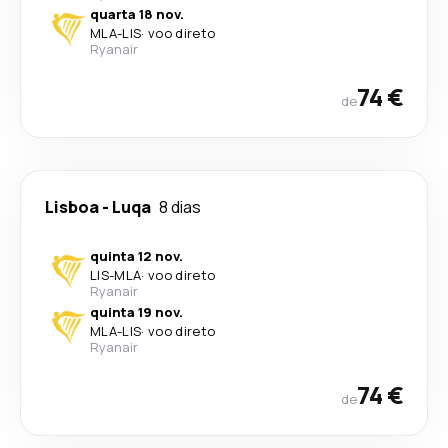
quarta 18 nov.
MLA
-
LIS
·
voo direto
Ryanair
74 €
de
Lisboa
-
Luqa
8 dias
quinta 12 nov.
LIS
-
MLA
·
voo direto
Ryanair
quinta 19 nov.
MLA
-
LIS
·
voo direto
Ryanair
74 €
de