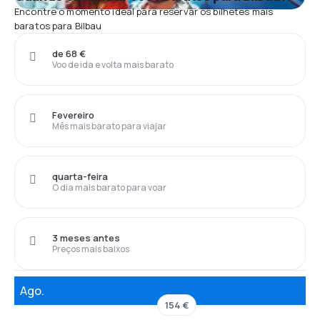
Encontre o momento ideal para reservar os bilhetes mais
baratos para Bilbau
de 68 €
Voo de ida e volta mais barato
Fevereiro
Mês mais barato para viajar
quarta-feira
O dia mais barato para voar
3 meses antes
Preços mais baixos
Ago.
154 €