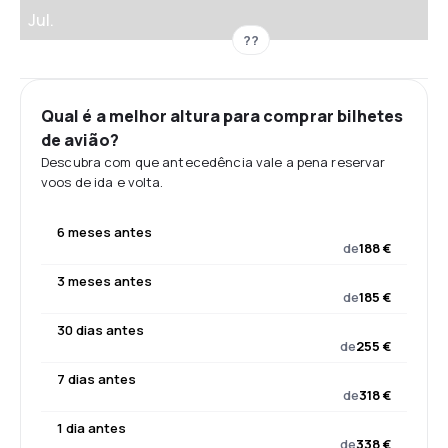
Jul.
??
Qual é a melhor altura para comprar bilhetes
de avião?
Descubra com que antecedência vale a pena reservar
voos de ida e volta.
6 meses antes
de
188 €
3 meses antes
de
185 €
30 dias antes
de
255 €
7 dias antes
de
318 €
1 dia antes
de
338 €