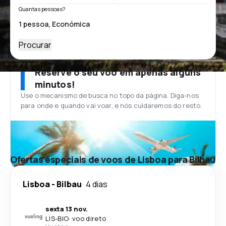
Quantas pessoas?
Procurar
Reserve o seu voo em apenas alguns
minutos!
Use o mecanismo de busca no topo da página. Diga-nos
para onde e quando vai voar, e nós cuidaremos do resto.
Ofertas especiais de voos de Lisboa para Bilbau
Lisboa
-
Bilbau
4 dias
sexta 13 nov.
LIS
-
BIO
·
voo direto