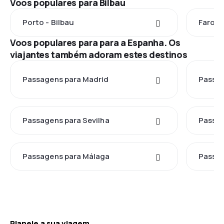
Voos populares para Bilbau
Porto - Bilbau
Faro - 
Voos populares para para a Espanha. Os
viajantes também adoram estes destinos
Passagens para Madrid
Passag
Passagens para Sevilha
Passag
Passagens para Málaga
Passag
Planeie a sua viagem