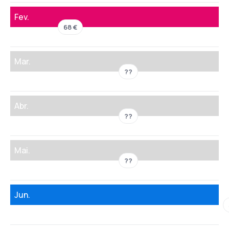
Fev.
68 €
Mar.
??
Abr.
??
Mai.
??
Jun.