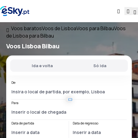
Voos baratos
Voos de Lisboa
Voos para Bilbau
Voos
de Lisboa para Bilbau
Voos
Lisboa Bilbau
Ida e volta
Só ida
De
Para
Data de partida
Data de regresso