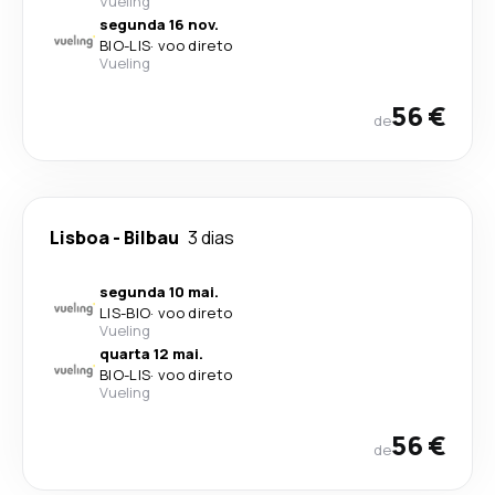
Vueling
segunda 16 nov.
BIO
-
LIS
·
voo direto
Vueling
56 €
de
Lisboa
-
Bilbau
3 dias
segunda 10 mai.
LIS
-
BIO
·
voo direto
Vueling
quarta 12 mai.
BIO
-
LIS
·
voo direto
Vueling
56 €
de