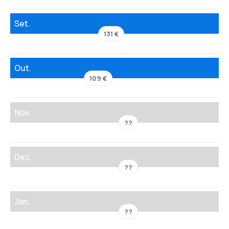
Set.
131 €
Out.
109 €
Nov.
??
Dez.
??
Jan.
??