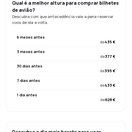
Qual é a melhor altura para comprar bilhetes
de avião?
Descubra com que antecedência vale a pena reservar
voos de ida e volta.
6 meses antes
de
435 €
3 meses antes
de
377 €
30 dias antes
de
395 €
7 dias antes
de
433 €
1 dia antes
de
628 €