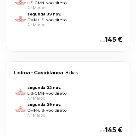
LIS
-
CMN
·
voo direto
Air Maroc
segunda 09 nov.
CMN
-
LIS
·
voo direto
Air Maroc
145 €
de
Lisboa
-
Casablanca
8 dias
segunda 02 nov.
LIS
-
CMN
·
voo direto
Air Maroc
segunda 09 nov.
CMN
-
LIS
·
voo direto
Air Maroc
145 €
de