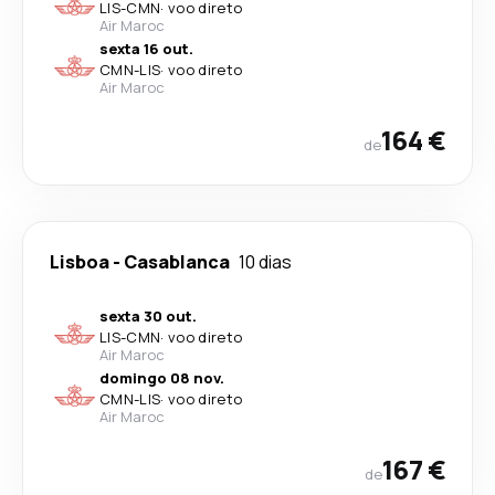
LIS
-
CMN
·
voo direto
Air Maroc
sexta 16 out.
CMN
-
LIS
·
voo direto
Air Maroc
164 €
de
Lisboa
-
Casablanca
10 dias
sexta 30 out.
LIS
-
CMN
·
voo direto
Air Maroc
domingo 08 nov.
CMN
-
LIS
·
voo direto
Air Maroc
167 €
de