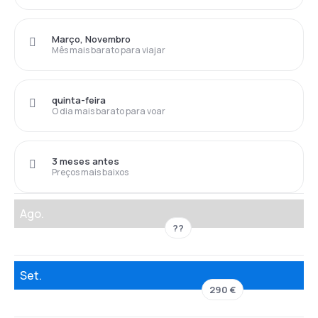
Março, Novembro
Mês mais barato para viajar
quinta-feira
O dia mais barato para voar
3 meses antes
Preços mais baixos
Ago.
??
Set.
290 €