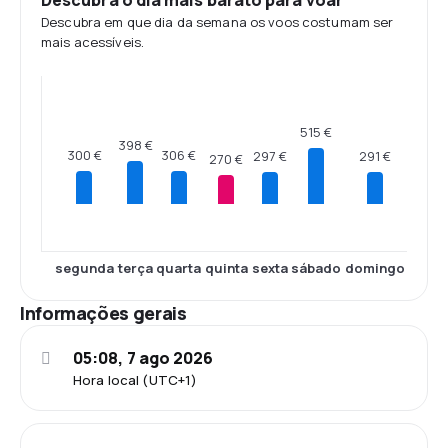
Descubra o dia mais barato para voar
Descubra em que dia da semana os voos costumam ser
mais acessíveis.
515 €
398 €
306 €
300 €
297 €
291 €
270 €
segunda
terça
quarta
quinta
sexta
sábado
domingo
Informações gerais
05:08, 7 ago 2026
Hora local (UTC+1)