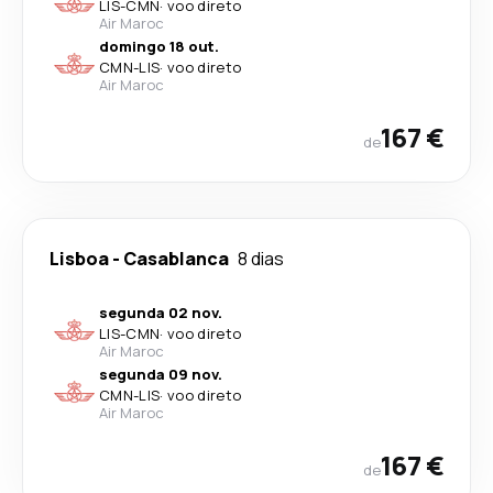
LIS
-
CMN
·
voo direto
Air Maroc
domingo 18 out.
CMN
-
LIS
·
voo direto
Air Maroc
167 €
de
Lisboa
-
Casablanca
8 dias
segunda 02 nov.
LIS
-
CMN
·
voo direto
Air Maroc
segunda 09 nov.
CMN
-
LIS
·
voo direto
Air Maroc
167 €
de