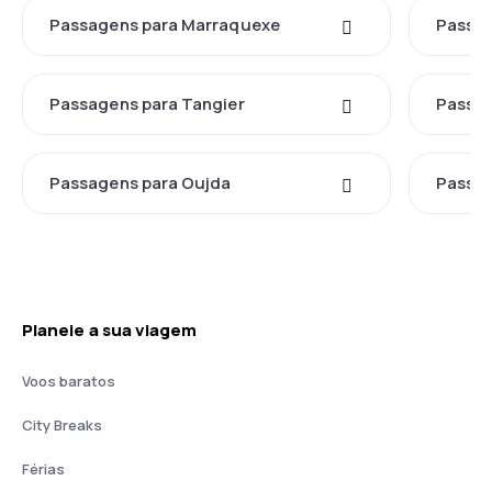
Passagens para Marraquexe
Passag
Passagens para Tangier
Passag
Passagens para Oujda
Passag
Planeie a sua viagem
Voos baratos
City Breaks
Férias