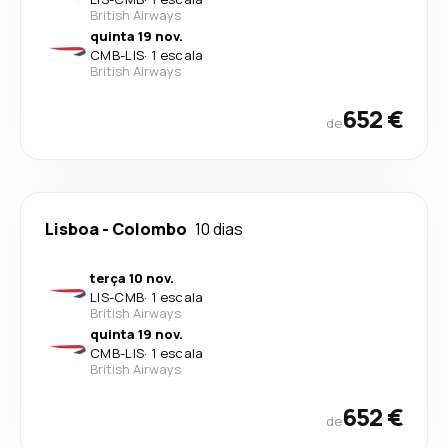
British Airways
quinta 19 nov.
CMB
-
LIS
·
1 escala
British Airways
652 €
de
Lisboa
-
Colombo
10 dias
terça 10 nov.
LIS
-
CMB
·
1 escala
British Airways
quinta 19 nov.
CMB
-
LIS
·
1 escala
British Airways
652 €
de