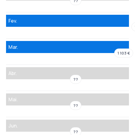
??
Fev.
Mar.
1 103 €
Abr.
??
Mai.
??
Jun.
??