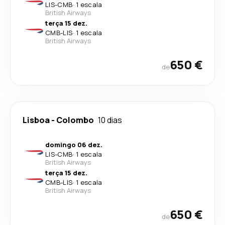
LIS
-
CMB
·
1 escala
British Airways
terça 15 dez.
CMB
-
LIS
·
1 escala
British Airways
650 €
de
Lisboa
-
Colombo
10 dias
domingo 06 dez.
LIS
-
CMB
·
1 escala
British Airways
terça 15 dez.
CMB
-
LIS
·
1 escala
British Airways
650 €
de