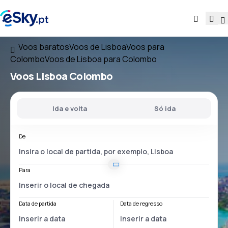
Voos baratos
Voos de Lisboa
Voos para
Colombo
Voos de Lisboa para Colombo
Voos
Lisboa Colombo
Ida e volta
Só ida
De
Para
Data de partida
Data de regresso