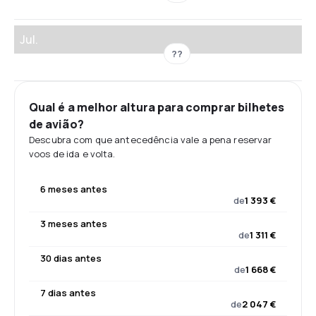
Jul.
??
Qual é a melhor altura para comprar bilhetes
de avião?
Descubra com que antecedência vale a pena reservar
voos de ida e volta.
6 meses antes
de
1 393 €
3 meses antes
de
1 311 €
30 dias antes
de
1 668 €
7 dias antes
de
2 047 €