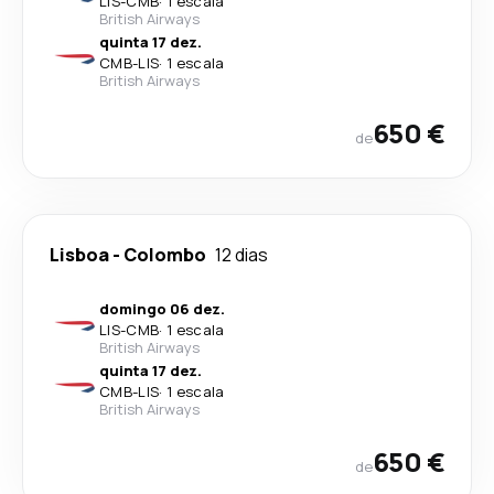
LIS
-
CMB
·
1 escala
British Airways
quinta 17 dez.
CMB
-
LIS
·
1 escala
British Airways
650 €
de
Lisboa
-
Colombo
12 dias
domingo 06 dez.
LIS
-
CMB
·
1 escala
British Airways
quinta 17 dez.
CMB
-
LIS
·
1 escala
British Airways
650 €
de