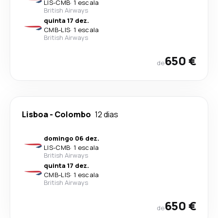
LIS
-
CMB
·
1 escala
British Airways
quinta 17 dez.
CMB
-
LIS
·
1 escala
British Airways
650 €
de
Lisboa
-
Colombo
12 dias
domingo 06 dez.
LIS
-
CMB
·
1 escala
British Airways
quinta 17 dez.
CMB
-
LIS
·
1 escala
British Airways
650 €
de