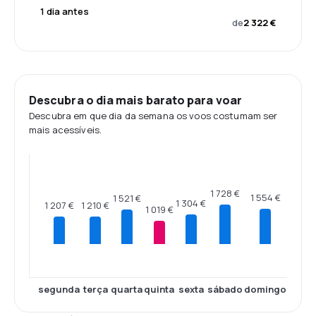
1 dia antes
de
2 322 €
Descubra o dia mais barato para voar
Descubra em que dia da semana os voos costumam ser
mais acessíveis.
1 728 €
1 554 €
1 521 €
1 304 €
1 210 €
1 207 €
1 019 €
segunda
terça
quarta
quinta
sexta
sábado
domingo