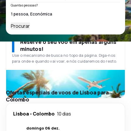
Quantas pessoas?
Procurar
Reserve o seu voo em apenas alguns
minutos!
Use o mecanismo de busca no topo da página. Diga-nos
para onde e quando vai voar, e nós cuidaremos do resto.
Ofertas especiais de voos de Lisboa para
Colombo
Lisboa
-
Colombo
10 dias
domingo 06 dez.