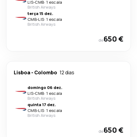
LIS
-
CMB
·
1 escala
British Airways
terça 15 dez.
CMB
-
LIS
·
1 escala
British Airways
650 €
de
Lisboa
-
Colombo
12 dias
domingo 06 dez.
LIS
-
CMB
·
1 escala
British Airways
quinta 17 dez.
CMB
-
LIS
·
1 escala
British Airways
650 €
de