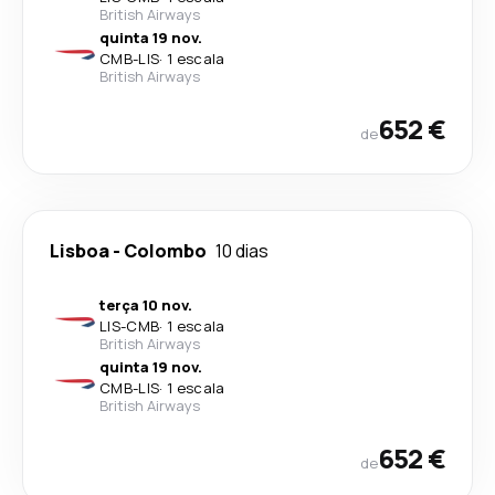
British Airways
quinta 19 nov.
CMB
-
LIS
·
1 escala
British Airways
652 €
de
Lisboa
-
Colombo
10 dias
terça 10 nov.
LIS
-
CMB
·
1 escala
British Airways
quinta 19 nov.
CMB
-
LIS
·
1 escala
British Airways
652 €
de