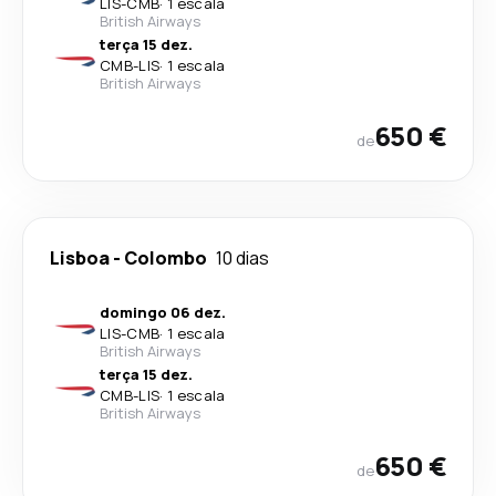
LIS
-
CMB
·
1 escala
British Airways
terça 15 dez.
CMB
-
LIS
·
1 escala
British Airways
650 €
de
Lisboa
-
Colombo
10 dias
domingo 06 dez.
LIS
-
CMB
·
1 escala
British Airways
terça 15 dez.
CMB
-
LIS
·
1 escala
British Airways
650 €
de