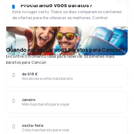
Procurando voos baratos?
Está no lugar certo. Todos os dias comparamos centenas
de ofertas para lhe oferecer as melhores. Confira!
Quando encontrar voos baratos para Cancún?
Encontre o momento ideal para reservar os bilhetes mais
baratos para Cancún
de 618 €
Voo de ida e volta mais barato
Janeiro
Mês mais barato para viajar
sexta-feira
O dia mais barato para voar