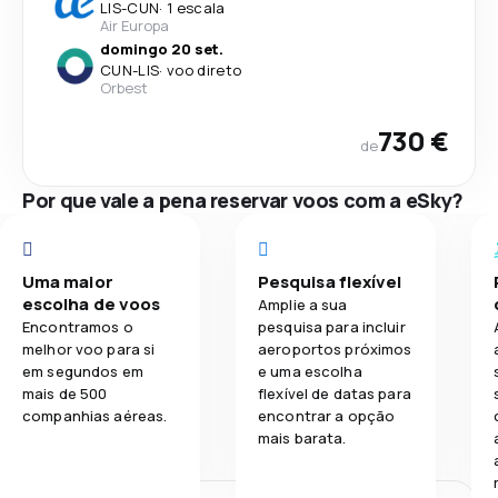
LIS
-
CUN
·
1 escala
Air Europa
domingo 20 set.
CUN
-
LIS
·
voo direto
Orbest
730 €
de
Por que vale a pena reservar voos com a eSky?
Uma maior
Pesquisa flexível
escolha de voos
Amplie a sua
Encontramos o
pesquisa para incluir
melhor voo para si
aeroportos próximos
em segundos em
e uma escolha
mais de 500
flexível de datas para
companhias aéreas.
encontrar a opção
mais barata.