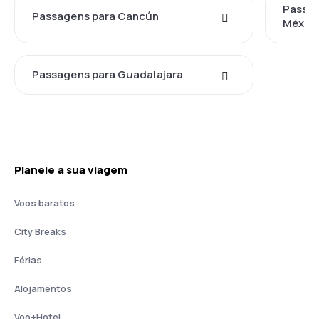
Passag
Passagens para Cancún
Méxic
Passagens para Guadalajara
Planeie a sua viagem
Voos baratos
City Breaks
Férias
Alojamentos
Voo+Hotel