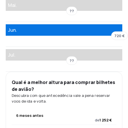
Mai.
??
Jun.
720 €
Jul.
??
Qual é a melhor altura para comprar bilhetes
de avião?
Descubra com que antecedência vale a pena reservar
voos de ida e volta.
6 meses antes
de
1 252 €