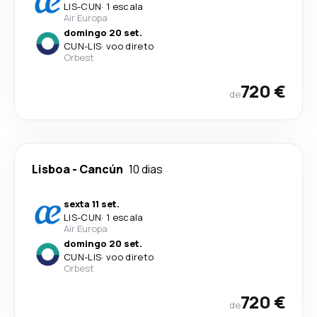
LIS
-
CUN
·
1 escala
Air Europa
domingo 20 set.
CUN
-
LIS
·
voo direto
Orbest
720 €
de
Lisboa
-
Cancún
10 dias
sexta 11 set.
LIS
-
CUN
·
1 escala
Air Europa
domingo 20 set.
CUN
-
LIS
·
voo direto
Orbest
720 €
de