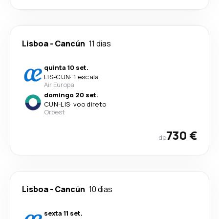
Lisboa
-
Cancún
11 dias
quinta 10 set.
LIS
-
CUN
·
1 escala
Air Europa
domingo 20 set.
CUN
-
LIS
·
voo direto
Orbest
730 €
de
Lisboa
-
Cancún
10 dias
sexta 11 set.