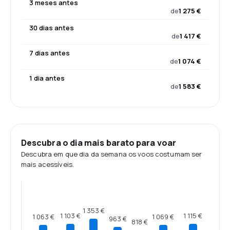
3 meses antes
de
1 275 €
30 dias antes
de
1 417 €
7 dias antes
de
1 074 €
1 dia antes
de
1 583 €
Descubra o dia mais barato para voar
Descubra em que dia da semana os voos costumam ser
mais acessíveis.
1 353 €
1 115 €
1 103 €
1 069 €
1 063 €
963 €
818 €