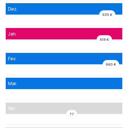
Dez.
635 €
Jan.
618 €
Fev.
660 €
Mar.
Abr.
??