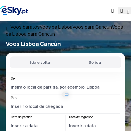
Voos baratos
Voos de Lisboa
Voos para Cancún
Voos
de Lisboa para Cancún
Voos
Lisboa Cancún
Ida e volta
Só ida
De
Para
Data de partida
Data de regresso