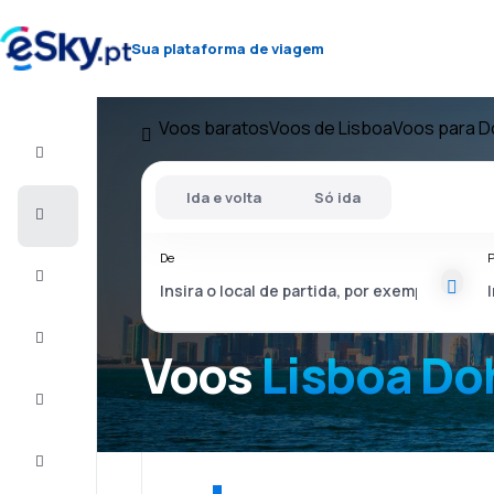
Sua plataforma de viagem
Voos baratos
Voos de Lisboa
Voos para D
Voo+Hotel
Ida e volta
Só ida
Voos
baratos
De
P
Férias
City
Break
Voos
Lisboa Do
Alojamentos
Ofertas