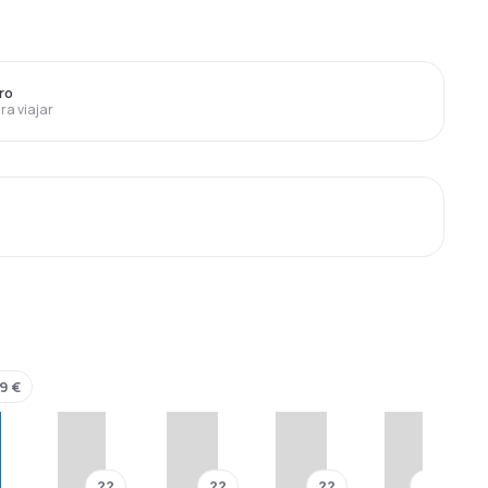
ro
ra viajar
9 €
??
??
??
??