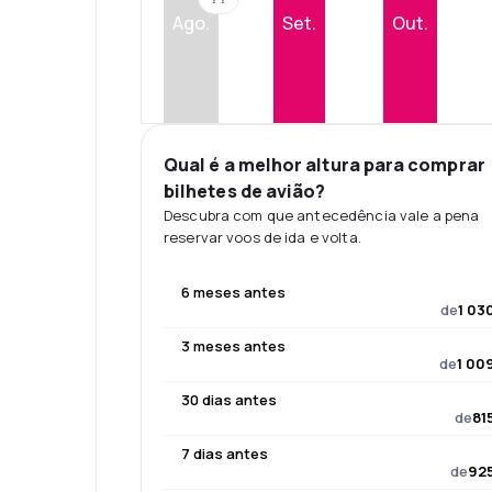
Ago.
Set.
Out.
Qual é a melhor altura para comprar
bilhetes de avião?
Descubra com que antecedência vale a pena
reservar voos de ida e volta.
6 meses antes
de
1 03
3 meses antes
de
1 00
30 dias antes
de
81
7 dias antes
de
925