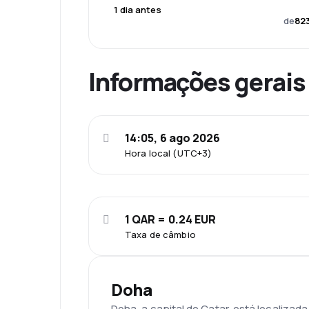
1 dia antes
de
823
Informações gerais
14:05, 6 ago 2026
Hora local (UTC+3)
1 QAR = 0.24 EUR
Taxa de câmbio
Doha
Doha, a capital do Catar, está localizad