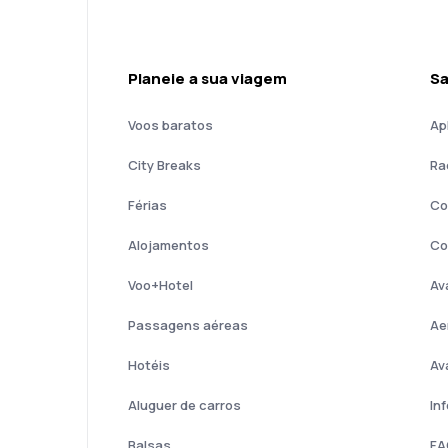
Planeie a sua viagem
Sa
Voos baratos
Ap
City Breaks
Ra
Férias
Co
Alojamentos
Co
Voo+Hotel
Av
Passagens aéreas
Ae
Hotéis
Av
Aluguer de carros
In
Balsas
FA