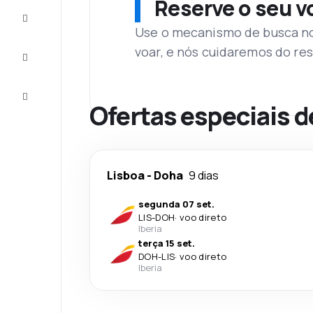
Reserve o seu 
Complete
a viagem
Use o mecanismo de busca no 
voar, e nós cuidaremos do res
Inspirações
e dicas
Atendimento
Cliente
Ofertas especiais d
Lisboa
-
Doha
9 dias
segunda 07 set.
LIS
-
DOH
·
voo direto
Iberia
terça 15 set.
DOH
-
LIS
·
voo direto
Iberia