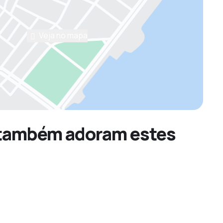
Veja no mapa
s também adoram estes