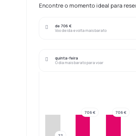
Encontre o momento ideal para reser
de 706 €
Voo de ida e volta mais barato
quinta-feira
O dia mais barato para voar
706 €
706 €
??