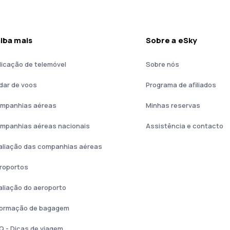
iba mais
Sobre a eSky
licação de telemóvel
Sobre nós
dar de voos
Programa de afiliados
mpanhias aéreas
Minhas reservas
mpanhias aéreas nacionais
Assistência e contacto
aliação das companhias aéreas
roportos
aliação do aeroporto
formação de bagagem
Q - Dicas de viagem