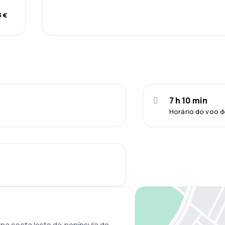
 €
7 h 10 min
Horário do voo d
a na costa leste da península do