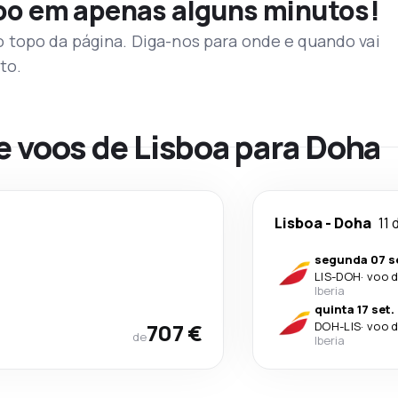
voo em apenas alguns minutos!
topo da página. Diga-nos para onde e quando vai
to.
e voos de Lisboa para Doha
Lisboa
-
Doha
11 
segunda 07 s
LIS
-
DOH
·
voo d
Iberia
quinta 17 set.
707 €
DOH
-
LIS
·
voo d
de
Iberia