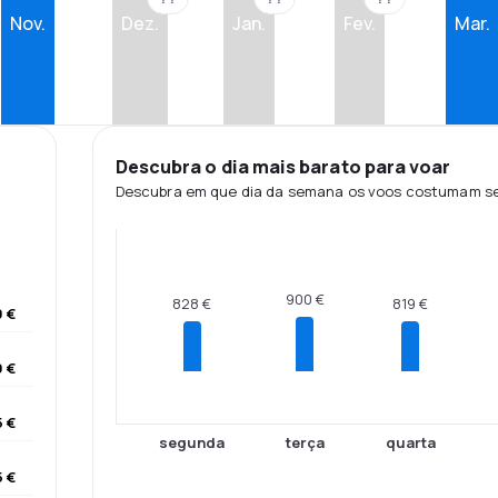
Nov.
Dez.
Jan.
Fev.
Mar.
Descubra o dia mais barato para voar
Descubra em que dia da semana os voos costumam ser
900 €
828 €
819 €
0 €
9 €
5 €
segunda
terça
quarta
 €