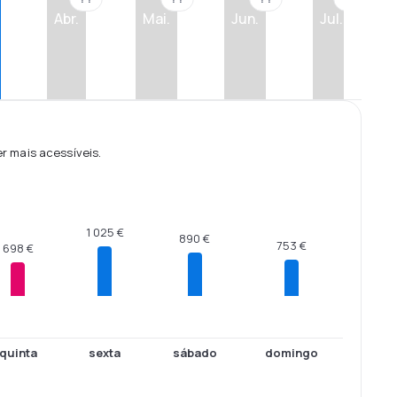
Abr.
Mai.
Jun.
Jul.
 mais acessíveis.
1 025 €
890 €
753 €
698 €
quinta
sexta
sábado
domingo