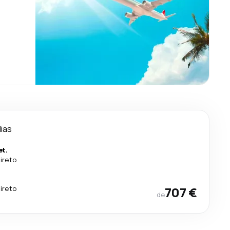
dias
et.
ireto
ireto
707 €
de