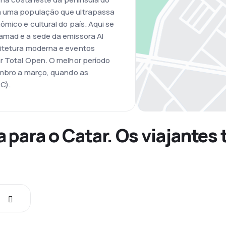
om uma população que ultrapassa
ômico e cultural do país. Aqui se
amad e a sede da emissora Al
uitetura moderna e eventos
ar Total Open. O melhor período
vembro a março, quando as
C).
a para o Catar. Os viajante