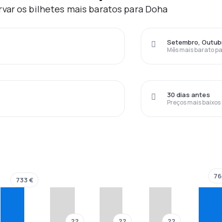
var os bilhetes mais baratos para Doha
Setembro, Outub
Mês mais barato pa
30 dias antes
Preços mais baixos
76
733 €
??
??
??