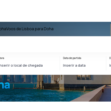
oha
Voos de Lisboa para Doha
ara
Data de partida
D
ha