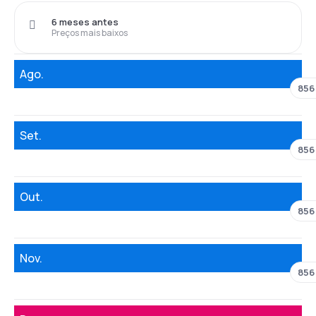
6 meses antes
Preços mais baixos
Ago.
856
Set.
856
Out.
856
Nov.
856