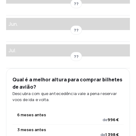
??
Jun.
??
Jul.
??
Qual é a melhor altura para comprar bilhetes
de avião?
Descubra com que antecedência vale a pena reservar
voos de ida e volta.
6 meses antes
de
996 €
3 meses antes
de
1 398 €