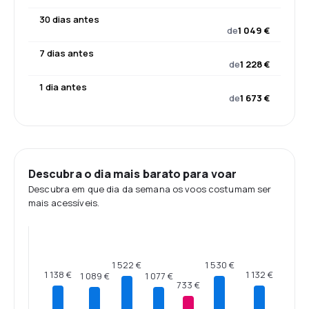
30 dias antes
de
1 049 €
7 dias antes
de
1 228 €
1 dia antes
de
1 673 €
Descubra o dia mais barato para voar
Descubra em que dia da semana os voos costumam ser
mais acessíveis.
1 530 €
1 522 €
1 138 €
1 132 €
1 089 €
1 077 €
733 €