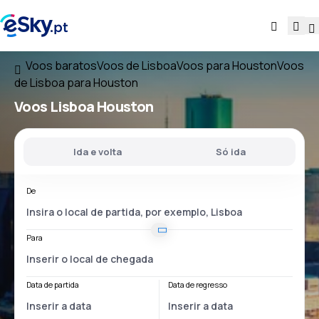
Voos baratos
Voos de Lisboa
Voos para Houston
Voos
de Lisboa para Houston
Voos
Lisboa Houston
Ida e volta
Só ida
De
Para
Data de partida
Data de regresso