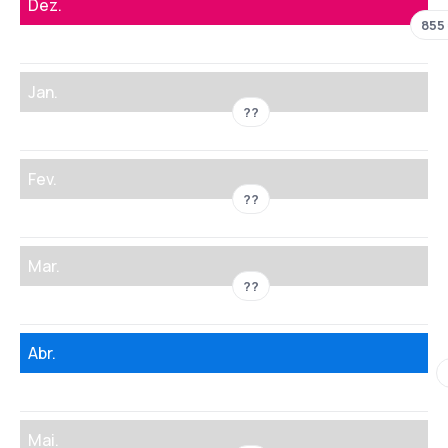
Dez.
855
Jan.
??
Fev.
??
Mar.
??
Abr.
Mai.