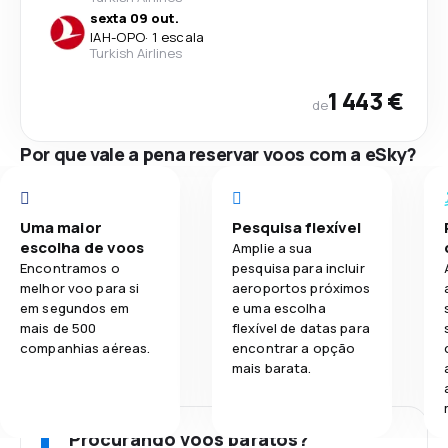
sexta 09 out.
IAH
-
OPO
·
1 escala
Turkish Airlines
1 443 €
de
Por que vale a pena reservar voos com a eSky?
Uma maior
Pesquisa flexível
escolha de voos
Amplie a sua
Encontramos o
pesquisa para incluir
melhor voo para si
aeroportos próximos
em segundos em
e uma escolha
mais de 500
flexível de datas para
companhias aéreas.
encontrar a opção
mais barata.
Procurando voos baratos?