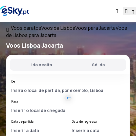
Voos baratos
Voos de Lisboa
Voos para Jacarta
Voos
de Lisboa para Jacarta
Voos
Lisboa Jacarta
Ida e volta
Só ida
De
Para
Data de partida
Data de regresso