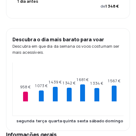
1 dia antes
de
1 348 €
Descubra o dia mais barato para voar
Descubra em que dia da semana os voos costumam ser
mais acessíveis.
1 681 €
1 567 €
1 439 €
1 342 €
1 334 €
1 073 €
958 €
segunda
terça
quarta
quinta
sexta
sábado
domingo
Informações gerais