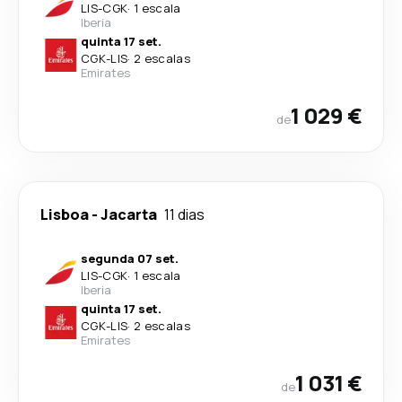
LIS
-
CGK
·
1 escala
Iberia
quinta 17 set.
CGK
-
LIS
·
2 escalas
Emirates
1 029 €
de
Lisboa
-
Jacarta
11 dias
segunda 07 set.
LIS
-
CGK
·
1 escala
Iberia
quinta 17 set.
CGK
-
LIS
·
2 escalas
Emirates
1 031 €
de