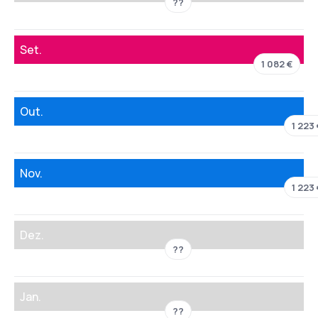
??
Set.
1 082 €
Out.
1 223 
Nov.
1 223 
Dez.
??
Jan.
??