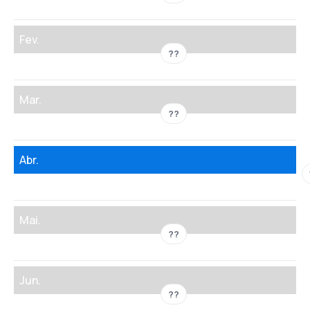
Fev.
??
Mar.
??
Abr.
Mai.
??
Jun.
??