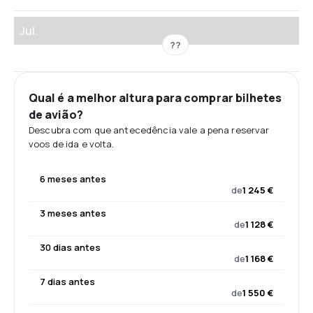
Jul.
??
Qual é a melhor altura para comprar bilhetes
de avião?
Descubra com que antecedência vale a pena reservar
voos de ida e volta.
6 meses antes
de
1 245 €
3 meses antes
de
1 128 €
30 dias antes
de
1 168 €
7 dias antes
de
1 550 €