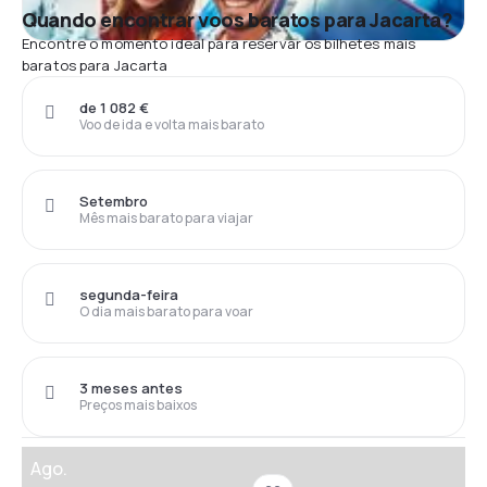
Quando encontrar voos baratos para Jacarta?
Encontre o momento ideal para reservar os bilhetes mais
baratos para Jacarta
de 1 082 €
Voo de ida e volta mais barato
Setembro
Mês mais barato para viajar
segunda-feira
O dia mais barato para voar
3 meses antes
Preços mais baixos
Ago.