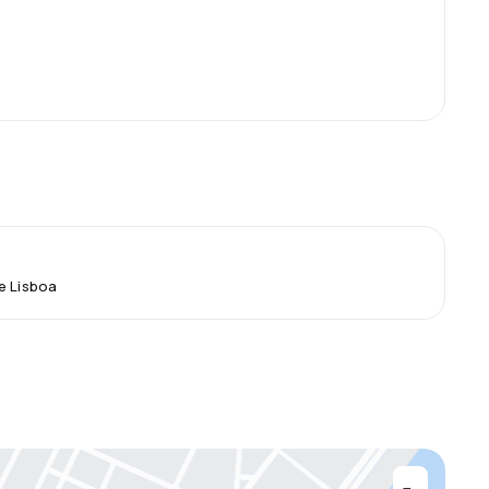
e Lisboa