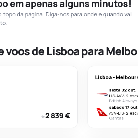
voo em apenas alguns minutos!
topo da página. Diga-nos para onde e quando vai
to.
e voos de Lisboa para Melb
Lisboa
-
Melbour
sexta 02 out.
LIS
-
AVV
·
2 esc
British Airways
sábado 17 out
2 839 €
AVV
-
LIS
·
2 esc
de
Qantas