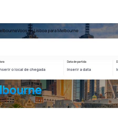
elbourne
Voos de Lisboa para Melbourne
ara
Data de partida
D
lbourne