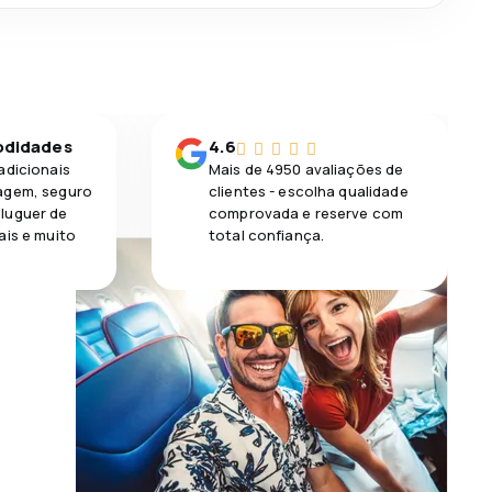
odidades
4.6
adicionais
Mais de 4950 avaliações de
agem, seguro
clientes - escolha qualidade
luguer de
comprovada e reserve com
ais e muito
total confiança.