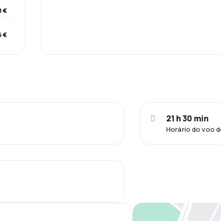
8 €
6 €
21 h 30 min
Horário do voo d