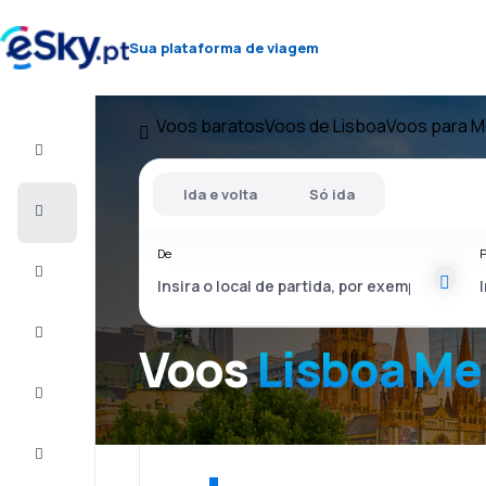
Sua plataforma de viagem
Voos baratos
Voos de Lisboa
Voos para M
Voo+Hotel
Ida e volta
Só ida
Voos
baratos
De
P
Férias
City
Break
Voos
Lisboa Me
Alojamentos
Ofertas