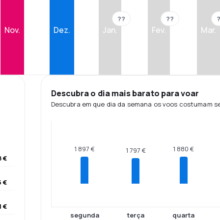
??
??
Nov.
Dez.
Jan.
Fev.
Mar.
Descubra o dia mais barato para voar
Descubra em que dia da semana os voos costumam ser
1 897 €
1 880 €
1 797 €
8 €
5 €
1 €
segunda
terça
quarta