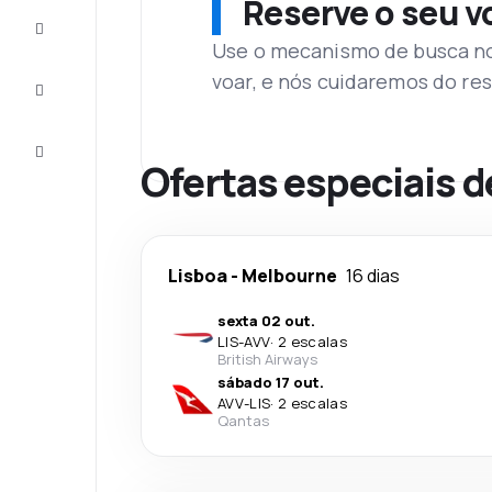
Reserve o seu 
Complete
a viagem
Use o mecanismo de busca no 
voar, e nós cuidaremos do res
Inspirações
e dicas
Atendimento
Cliente
Ofertas especiais d
Lisboa
-
Melbourne
16 dias
sexta 02 out.
LIS
-
AVV
·
2 escalas
British Airways
sábado 17 out.
AVV
-
LIS
·
2 escalas
Qantas