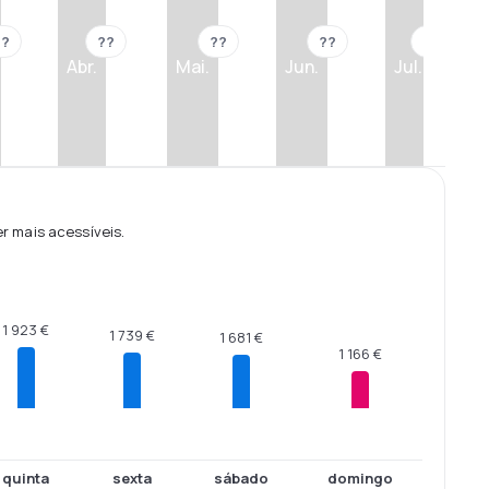
??
??
??
??
??
Abr.
Mai.
Jun.
Jul.
 mais acessíveis.
1 923 €
1 739 €
1 681 €
1 166 €
quinta
sexta
sábado
domingo