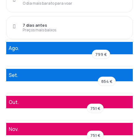
O dia mais barato para voar
7 dias antes
Preços mais baixos
Ago.
799 €
Set.
854 €
Out.
751 €
Nov.
751 €