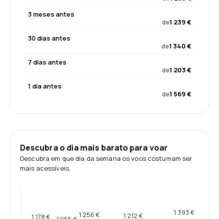
3 meses antes
de
1 239 €
30 dias antes
de
1 340 €
7 dias antes
de
1 203 €
1 dia antes
de
1 569 €
Descubra o dia mais barato para voar
Descubra em que dia da semana os voos costumam ser
mais acessíveis.
1 393 €
1 256 €
1 212 €
1 178 €
1 055 €