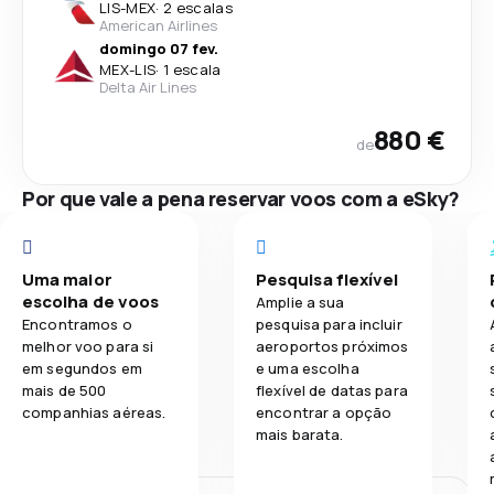
LIS
-
MEX
·
2 escalas
American Airlines
domingo 07 fev.
MEX
-
LIS
·
1 escala
Delta Air Lines
880 €
de
Por que vale a pena reservar voos com a eSky?
Uma maior
Pesquisa flexível
escolha de voos
Amplie a sua
Encontramos o
pesquisa para incluir
melhor voo para si
aeroportos próximos
em segundos em
e uma escolha
mais de 500
flexível de datas para
companhias aéreas.
encontrar a opção
mais barata.