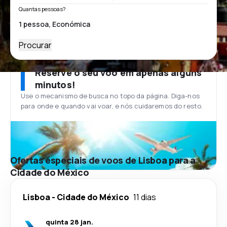
Quantas pessoas?
Procurar
Reserve o seu voo em apenas alguns
minutos!
Use o mecanismo de busca no topo da página. Diga-nos
para onde e quando vai voar, e nós cuidaremos do resto.
Ofertas especiais de voos de Lisboa para a
Cidade do México
Lisboa
-
Cidade do México
11 dias
quinta 28 jan.