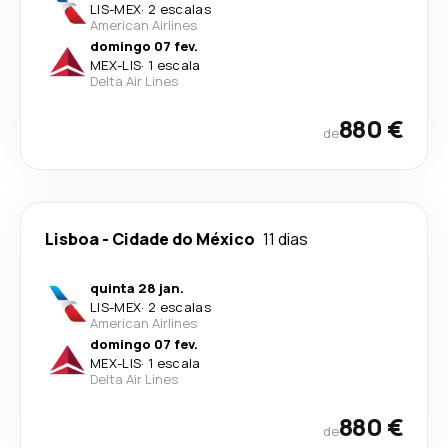
LIS
-
MEX
·
2 escalas
American Airlines
domingo 07 fev.
MEX
-
LIS
·
1 escala
Delta Air Lines
880 €
de
Lisboa
-
Cidade do México
11 dias
quinta 28 jan.
LIS
-
MEX
·
2 escalas
American Airlines
domingo 07 fev.
MEX
-
LIS
·
1 escala
Delta Air Lines
880 €
de