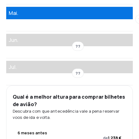
Mai.
Jun.
??
Jul.
??
Qual é a melhor altura para comprar bilhetes
de avião?
Descubra com que antecedência vale a pena reservar
voos de ida e volta.
6 meses antes
de
1 238 €