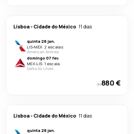
Lisboa
-
Cidade do México
11 dias
quinta 28 jan.
LIS
-
MEX
·
2 escalas
American Airlines
domingo 07 fev.
MEX
-
LIS
·
1 escala
Delta Air Lines
880 €
de
Lisboa
-
Cidade do México
11 dias
quinta 28 jan.