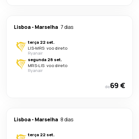
Lisboa
-
Marselha
7 dias
terça 22 set.
LIS
-
MRS
·
voo direto
Ryanair
segunda 28 set.
MRS
-
LIS
·
voo direto
Ryanair
69 €
de
Lisboa
-
Marselha
8 dias
terça 22 set.