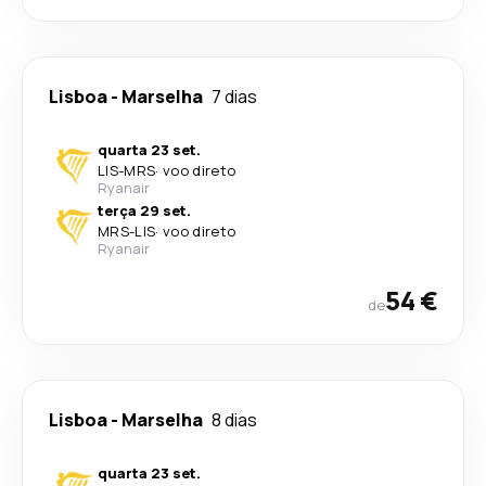
Lisboa
-
Marselha
7 dias
quarta 23 set.
LIS
-
MRS
·
voo direto
Ryanair
terça 29 set.
MRS
-
LIS
·
voo direto
Ryanair
54 €
de
Lisboa
-
Marselha
8 dias
quarta 23 set.