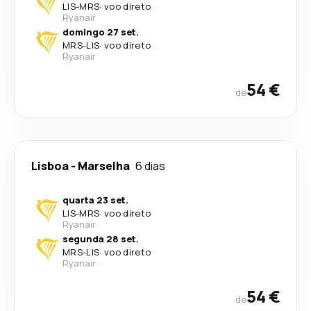
LIS
-
MRS
·
voo direto
Ryanair
domingo 27 set.
MRS
-
LIS
·
voo direto
Ryanair
54 €
de
Lisboa
-
Marselha
6 dias
quarta 23 set.
LIS
-
MRS
·
voo direto
Ryanair
segunda 28 set.
MRS
-
LIS
·
voo direto
Ryanair
54 €
de