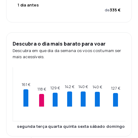
1 dia antes
de
335 €
Descubra o dia mais barato para voar
Descubra em que dia da semana os voos costumam ser
mais acessíveis.
161 €
142 €
140 €
140 €
129 €
127 €
118 €
segunda
terça
quarta
quinta
sexta
sábado
domingo