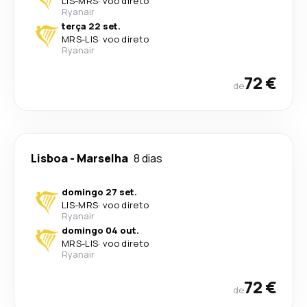
LIS
-
MRS
·
voo direto
Ryanair
terça 22 set.
MRS
-
LIS
·
voo direto
Ryanair
72 €
de
Lisboa
-
Marselha
8 dias
domingo 27 set.
LIS
-
MRS
·
voo direto
Ryanair
domingo 04 out.
MRS
-
LIS
·
voo direto
Ryanair
72 €
de