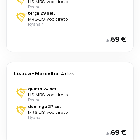
LIS
-
MRS
·
voo direto
Ryanair
terça 29 set.
MRS
-
LIS
·
voo direto
Ryanair
69 €
de
Lisboa
-
Marselha
4 dias
quinta 24 set.
LIS
-
MRS
·
voo direto
Ryanair
domingo 27 set.
MRS
-
LIS
·
voo direto
Ryanair
69 €
de