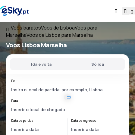
Voos baratos
Voos de Lisboa
Voos para
Marselha
Voos de Lisboa para Marselha
Voos
Lisboa Marselha
Ida e volta
Só ida
De
Para
Data de partida
Data de regresso