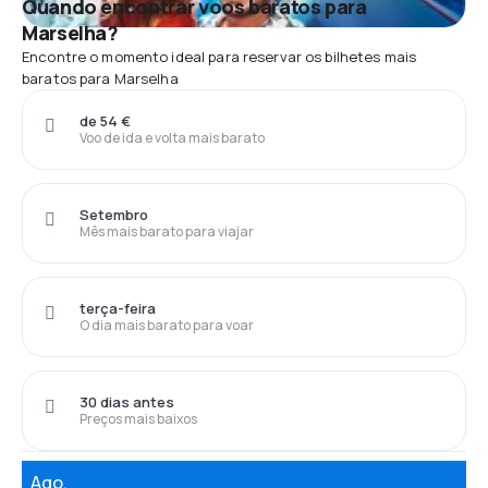
Quando encontrar voos baratos para
Marselha?
Encontre o momento ideal para reservar os bilhetes mais
baratos para Marselha
de 54 €
Voo de ida e volta mais barato
Setembro
Mês mais barato para viajar
terça-feira
O dia mais barato para voar
30 dias antes
Preços mais baixos
Ago.