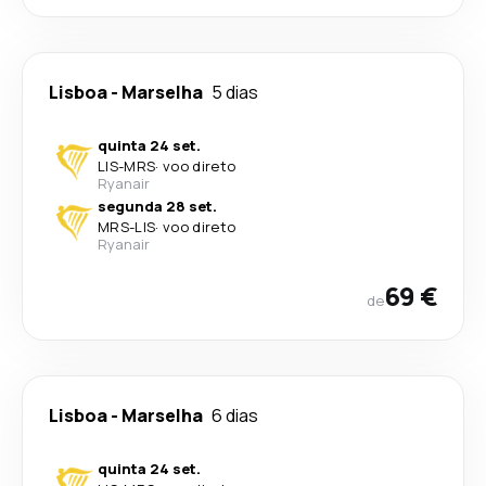
Lisboa
-
Marselha
5 dias
quinta 24 set.
LIS
-
MRS
·
voo direto
Ryanair
segunda 28 set.
MRS
-
LIS
·
voo direto
Ryanair
69 €
de
Lisboa
-
Marselha
6 dias
quinta 24 set.