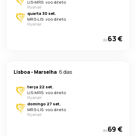
LIS
-
MRS
·
voo direto
Ryanair
quarta 30 set.
MRS
-
LIS
·
voo direto
Ryanair
63 €
de
Lisboa
-
Marselha
6 dias
terça 22 set.
LIS
-
MRS
·
voo direto
Ryanair
domingo 27 set.
MRS
-
LIS
·
voo direto
Ryanair
69 €
de