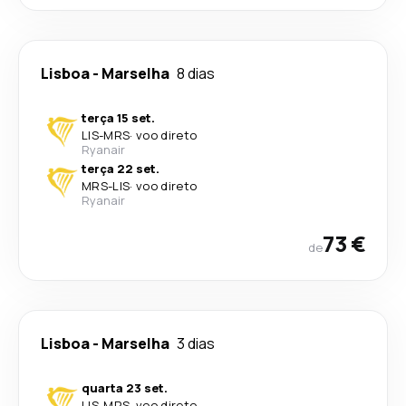
Lisboa
-
Marselha
8 dias
terça 15 set.
LIS
-
MRS
·
voo direto
Ryanair
terça 22 set.
MRS
-
LIS
·
voo direto
Ryanair
73 €
de
Lisboa
-
Marselha
3 dias
quarta 23 set.
LIS
-
MRS
·
voo direto