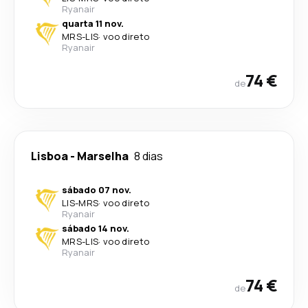
Ryanair
quarta 11 nov.
MRS
-
LIS
·
voo direto
Ryanair
74 €
de
Lisboa
-
Marselha
8 dias
sábado 07 nov.
LIS
-
MRS
·
voo direto
Ryanair
sábado 14 nov.
MRS
-
LIS
·
voo direto
Ryanair
74 €
de