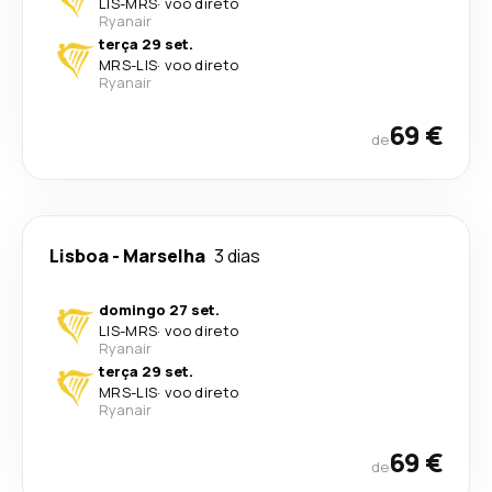
LIS
-
MRS
·
voo direto
Ryanair
terça 29 set.
MRS
-
LIS
·
voo direto
Ryanair
69 €
de
Lisboa
-
Marselha
3 dias
domingo 27 set.
LIS
-
MRS
·
voo direto
Ryanair
terça 29 set.
MRS
-
LIS
·
voo direto
Ryanair
69 €
de