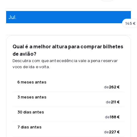
Jul.
145 €
Qual é a melhor altura para comprar bilhetes
de avião?
Descubra com que antecedência vale a pena reservar
voos de ida e volta.
6 meses antes
de
262 €
3 meses antes
de
211 €
30 dias antes
de
188 €
7 dias antes
de
227 €