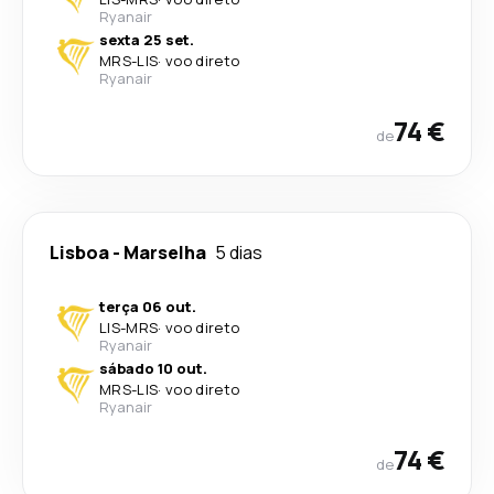
Ryanair
sexta 25 set.
MRS
-
LIS
·
voo direto
Ryanair
74 €
de
Lisboa
-
Marselha
5 dias
terça 06 out.
LIS
-
MRS
·
voo direto
Ryanair
sábado 10 out.
MRS
-
LIS
·
voo direto
Ryanair
74 €
de