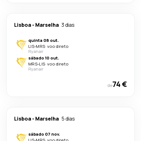
Lisboa
-
Marselha
3 dias
quinta 08 out.
LIS
-
MRS
·
voo direto
Ryanair
sábado 10 out.
MRS
-
LIS
·
voo direto
Ryanair
74 €
de
Lisboa
-
Marselha
5 dias
sábado 07 nov.
LIS
-
MRS
·
voo direto