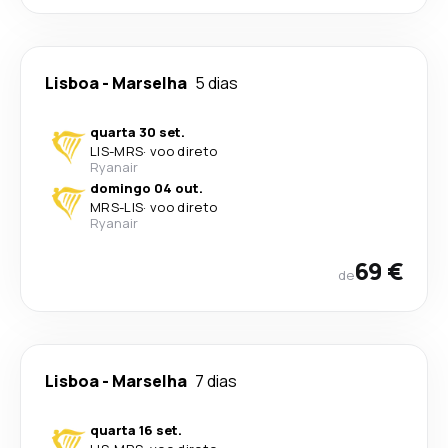
Lisboa
-
Marselha
5 dias
quarta 30 set.
LIS
-
MRS
·
voo direto
Ryanair
domingo 04 out.
MRS
-
LIS
·
voo direto
Ryanair
69 €
de
Lisboa
-
Marselha
7 dias
quarta 16 set.