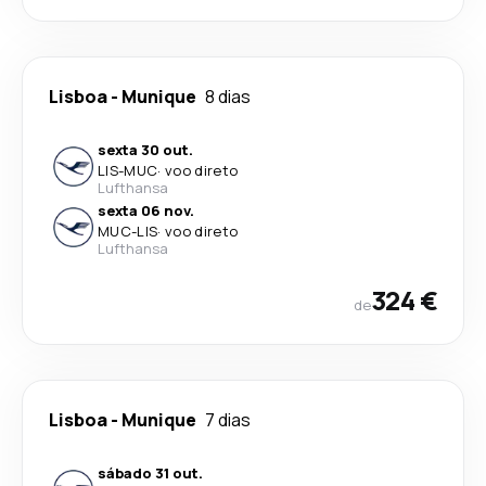
Lisboa
-
Munique
8 dias
sexta 30 out.
LIS
-
MUC
·
voo direto
Lufthansa
sexta 06 nov.
MUC
-
LIS
·
voo direto
Lufthansa
324 €
de
Lisboa
-
Munique
7 dias
sábado 31 out.