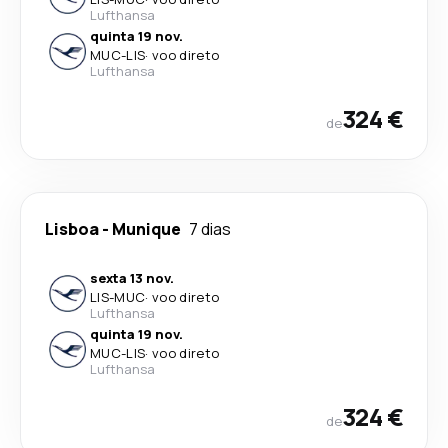
Lufthansa
quinta 19 nov.
MUC
-
LIS
·
voo direto
Lufthansa
324 €
de
Lisboa
-
Munique
7 dias
sexta 13 nov.
LIS
-
MUC
·
voo direto
Lufthansa
quinta 19 nov.
MUC
-
LIS
·
voo direto
Lufthansa
324 €
de