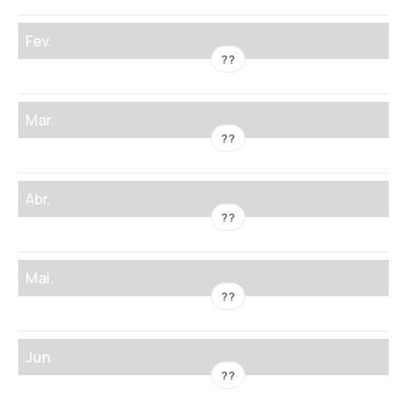
Fev.
??
Mar.
??
Abr.
??
Mai.
??
Jun.
??