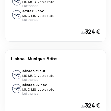
LIS
-
MUC
·
voo direto
Lufthansa
sexta 06 nov.
MUC
-
LIS
·
voo direto
Lufthansa
324 €
de
Lisboa
-
Munique
8 dias
sábado 31 out.
LIS
-
MUC
·
voo direto
Lufthansa
sábado 07 nov.
MUC
-
LIS
·
voo direto
Lufthansa
324 €
de