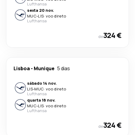
Lufthansa
sexta 20 nov.
MUC
-
LIS
·
voo direto
Lufthansa
324 €
de
Lisboa
-
Munique
5 dias
sábado 14 nov.
LIS
-
MUC
·
voo direto
Lufthansa
quarta 18 nov.
MUC
-
LIS
·
voo direto
Lufthansa
324 €
de