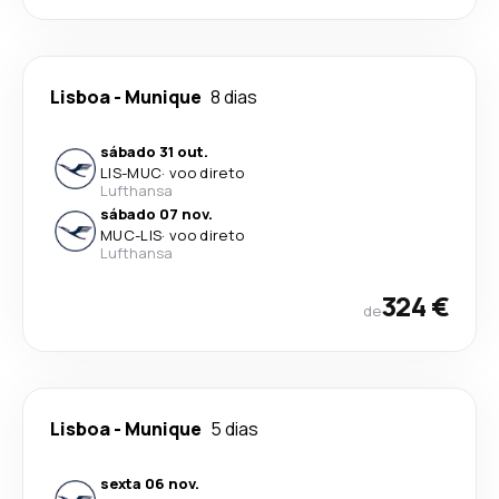
Lisboa
-
Munique
8 dias
sábado 31 out.
LIS
-
MUC
·
voo direto
Lufthansa
sábado 07 nov.
MUC
-
LIS
·
voo direto
Lufthansa
324 €
de
Lisboa
-
Munique
5 dias
sexta 06 nov.