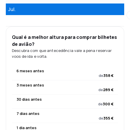
Jul.
Qual é a melhor altura para comprar bilhetes
de avião?
Descubra com que antecedência vale a pena reservar
voos de ida e volta.
6 meses antes
de
358 €
3 meses antes
de
289 €
30 dias antes
de
300 €
7 dias antes
de
355 €
1 dia antes