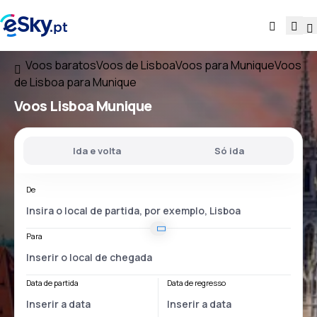
Voos baratos
Voos de Lisboa
Voos para Munique
Voos
de Lisboa para Munique
Voos
Lisboa Munique
Ida e volta
Só ida
De
Para
Data de partida
Data de regresso