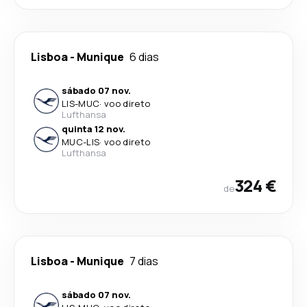
Lisboa
-
Munique
6 dias
sábado 07 nov.
LIS
-
MUC
·
voo direto
Lufthansa
quinta 12 nov.
MUC
-
LIS
·
voo direto
Lufthansa
324 €
de
Lisboa
-
Munique
7 dias
sábado 07 nov.