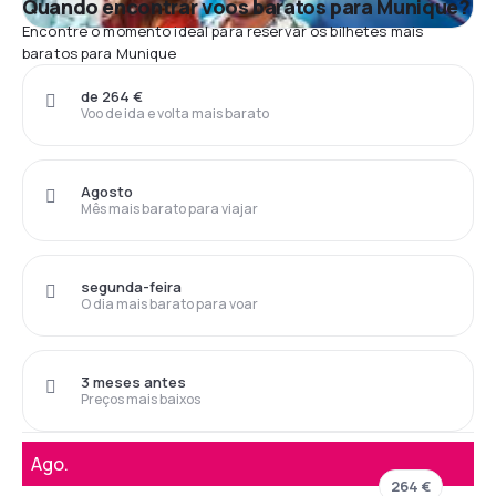
Quando encontrar voos baratos para Munique?
Encontre o momento ideal para reservar os bilhetes mais
baratos para Munique
de 264 €
Voo de ida e volta mais barato
Agosto
Mês mais barato para viajar
segunda-feira
O dia mais barato para voar
3 meses antes
Preços mais baixos
Ago.
264 €