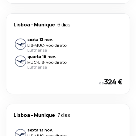
Lisboa
-
Munique
6 dias
sexta 13 nov.
LIS
-
MUC
·
voo direto
Lufthansa
quarta 18 nov.
MUC
-
LIS
·
voo direto
Lufthansa
324 €
de
Lisboa
-
Munique
7 dias
sexta 13 nov.
LIS
-
MUC
·
voo direto