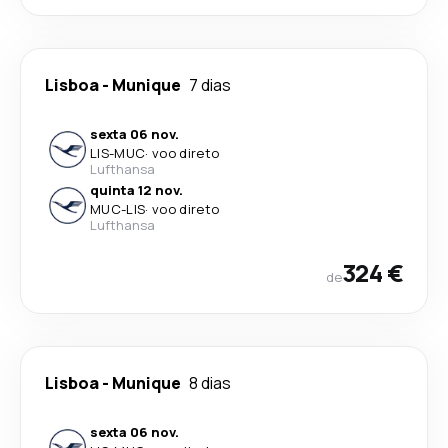
Lisboa
-
Munique
7 dias
sexta 06 nov.
LIS
-
MUC
·
voo direto
Lufthansa
quinta 12 nov.
MUC
-
LIS
·
voo direto
Lufthansa
324 €
de
Lisboa
-
Munique
8 dias
sexta 06 nov.