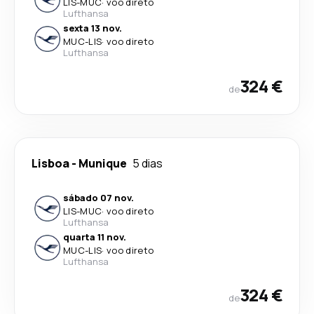
LIS
-
MUC
·
voo direto
Lufthansa
sexta 13 nov.
MUC
-
LIS
·
voo direto
Lufthansa
324 €
de
Lisboa
-
Munique
5 dias
sábado 07 nov.
LIS
-
MUC
·
voo direto
Lufthansa
quarta 11 nov.
MUC
-
LIS
·
voo direto
Lufthansa
324 €
de