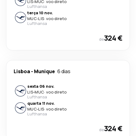
LIS
-
MUC
·
voo direto
Lufthansa
terça 10 nov.
MUC
-
LIS
·
voo direto
Lufthansa
324 €
de
Lisboa
-
Munique
6 dias
sexta 06 nov.
LIS
-
MUC
·
voo direto
Lufthansa
quarta 11 nov.
MUC
-
LIS
·
voo direto
Lufthansa
324 €
de