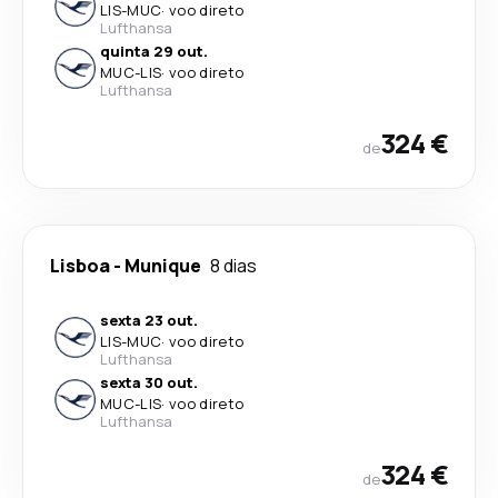
LIS
-
MUC
·
voo direto
Lufthansa
quinta 29 out.
MUC
-
LIS
·
voo direto
Lufthansa
324 €
de
Lisboa
-
Munique
8 dias
sexta 23 out.
LIS
-
MUC
·
voo direto
Lufthansa
sexta 30 out.
MUC
-
LIS
·
voo direto
Lufthansa
324 €
de