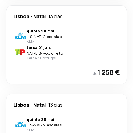
Lisboa
-
Natal
13 dias
quinta 20 mai.
LIS
-
NAT
·
2 escalas
KLM
terça 01 jun.
NAT
-
LIS
·
voo direto
TAP Air Portugal
1 258 €
de
Lisboa
-
Natal
13 dias
quinta 20 mai.
LIS
-
NAT
·
2 escalas
KLM