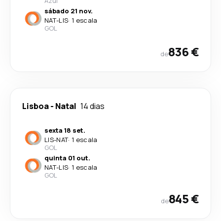
Azul
sábado 21 nov.
NAT
-
LIS
·
1 escala
GOL
836 €
de
Lisboa
-
Natal
14 dias
sexta 18 set.
LIS
-
NAT
·
1 escala
GOL
quinta 01 out.
NAT
-
LIS
·
1 escala
GOL
845 €
de