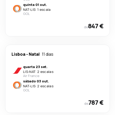
quinta 01 out.
NAT
-
LIS
·
1 escala
GOL
847 €
de
Lisboa
-
Natal
11 dias
quarta 23 set.
LIS
-
NAT
·
2 escalas
Air France
sábado 03 out.
NAT
-
LIS
·
2 escalas
GOL
787 €
de