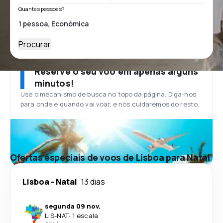
Quantas pessoas?
Procurar
Reserve o seu voo em apenas alguns
minutos!
Use o mecanismo de busca no topo da página. Diga-nos
para onde e quando vai voar, e nós cuidaremos do resto.
Ofertas especiais de voos de Lisboa para Natal
Lisboa
-
Natal
13 dias
segunda 09 nov.
LIS
-
NAT
·
1 escala