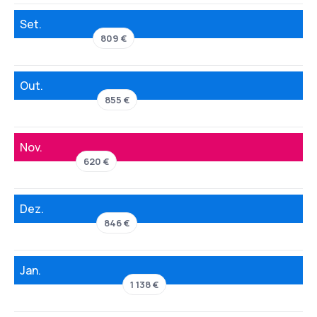
Set.
809 €
Out.
855 €
Nov.
620 €
Dez.
846 €
Jan.
1 138 €