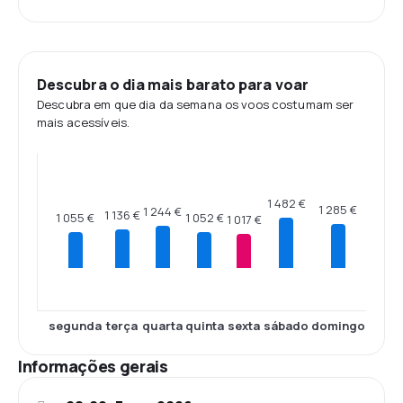
Descubra o dia mais barato para voar
Descubra em que dia da semana os voos costumam ser
mais acessíveis.
1 482 €
1 285 €
1 244 €
1 136 €
1 055 €
1 052 €
1 017 €
segunda
terça
quarta
quinta
sexta
sábado
domingo
Informações gerais