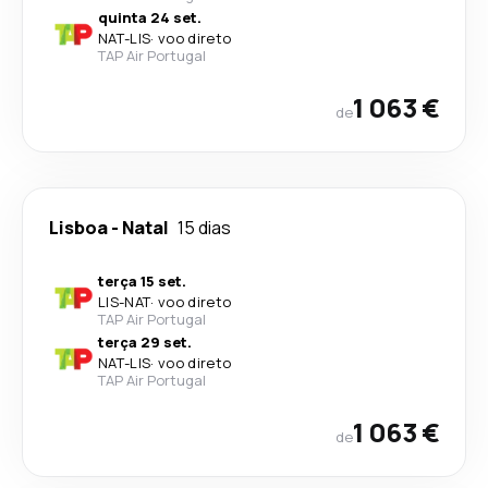
quinta 24 set.
NAT
-
LIS
·
voo direto
TAP Air Portugal
1 063 €
de
Lisboa
-
Natal
15 dias
terça 15 set.
LIS
-
NAT
·
voo direto
TAP Air Portugal
terça 29 set.
NAT
-
LIS
·
voo direto
TAP Air Portugal
1 063 €
de