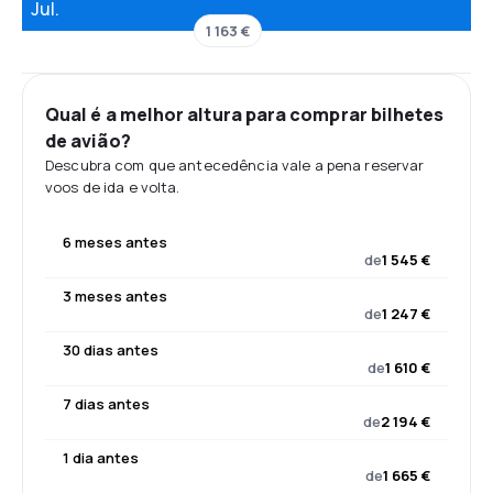
Jul.
1 163 €
Qual é a melhor altura para comprar bilhetes
de avião?
Descubra com que antecedência vale a pena reservar
voos de ida e volta.
6 meses antes
de
1 545 €
3 meses antes
de
1 247 €
30 dias antes
de
1 610 €
7 dias antes
de
2 194 €
1 dia antes
de
1 665 €