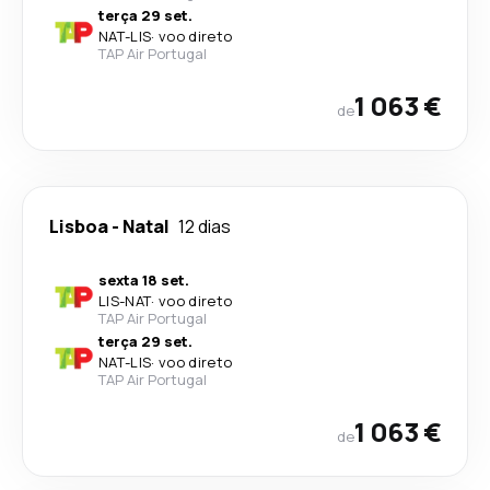
terça 29 set.
NAT
-
LIS
·
voo direto
TAP Air Portugal
1 063 €
de
Lisboa
-
Natal
12 dias
sexta 18 set.
LIS
-
NAT
·
voo direto
TAP Air Portugal
terça 29 set.
NAT
-
LIS
·
voo direto
TAP Air Portugal
1 063 €
de