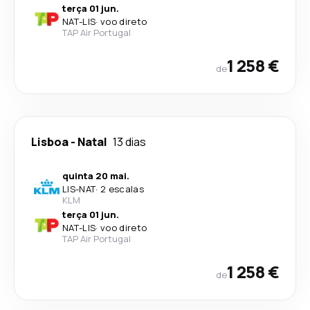
terça 01 jun.
NAT
-
LIS
·
voo direto
TAP Air Portugal
1 258 €
de
Lisboa
-
Natal
13 dias
quinta 20 mai.
LIS
-
NAT
·
2 escalas
KLM
terça 01 jun.
NAT
-
LIS
·
voo direto
TAP Air Portugal
1 258 €
de