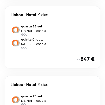
Lisboa
-
Natal
9 dias
quarta 23 set.
LIS
-
NAT
·
1 escala
GOL
quinta 01 out.
NAT
-
LIS
·
1 escala
GOL
847 €
de
Lisboa
-
Natal
9 dias
quarta 23 set.
LIS
-
NAT
·
1 escala
GOL