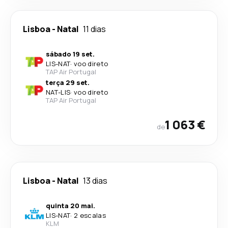
Lisboa
-
Natal
11 dias
sábado 19 set.
LIS
-
NAT
·
voo direto
TAP Air Portugal
terça 29 set.
NAT
-
LIS
·
voo direto
TAP Air Portugal
1 063 €
de
Lisboa
-
Natal
13 dias
quinta 20 mai.
LIS
-
NAT
·
2 escalas
KLM