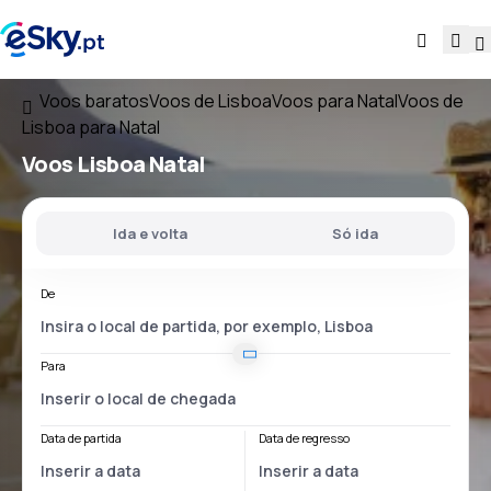
Voos baratos
Voos de Lisboa
Voos para Natal
Voos de
Lisboa para Natal
Voos
Lisboa Natal
Ida e volta
Só ida
De
Para
Data de partida
Data de regresso