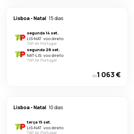
Lisboa
-
Natal
15 dias
segunda 14 set.
LIS
-
NAT
·
voo direto
TAP Air Portugal
segunda 28 set.
NAT
-
LIS
·
voo direto
TAP Air Portugal
1 063 €
de
Lisboa
-
Natal
10 dias
terça 15 set.
LIS
-
NAT
·
voo direto
TAP Air Portugal