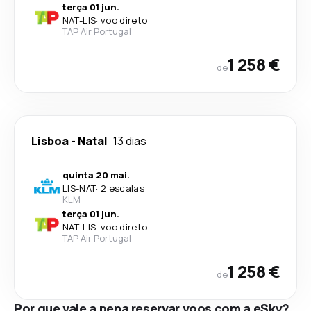
terça 01 jun.
NAT
-
LIS
·
voo direto
TAP Air Portugal
1 258 €
de
Lisboa
-
Natal
13 dias
quinta 20 mai.
LIS
-
NAT
·
2 escalas
KLM
terça 01 jun.
NAT
-
LIS
·
voo direto
TAP Air Portugal
1 258 €
de
Por que vale a pena reservar voos com a eSky?