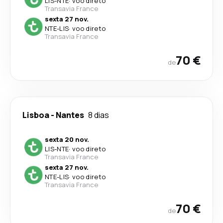
LIS
-
NTE
·
voo direto
Transavia France
sexta 27 nov.
NTE
-
LIS
·
voo direto
Transavia France
70 €
de
Lisboa
-
Nantes
8 dias
sexta 20 nov.
LIS
-
NTE
·
voo direto
Transavia France
sexta 27 nov.
NTE
-
LIS
·
voo direto
Transavia France
70 €
de