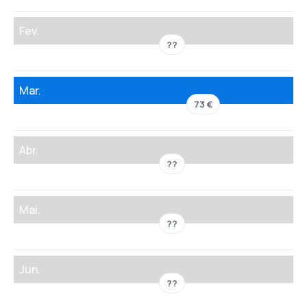
Fev.
??
Mar.
73 €
Abr.
??
Mai.
??
Jun.
??