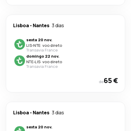
Lisboa
-
Nantes
3 dias
sexta 20 nov.
LIS
-
NTE
·
voo direto
Transavia France
domingo 22 nov.
NTE
-
LIS
·
voo direto
Transavia France
65 €
de
Lisboa
-
Nantes
3 dias
sexta 20 nov.