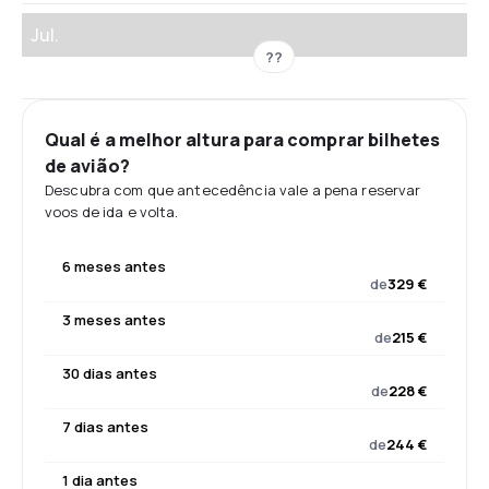
Jul.
??
Qual é a melhor altura para comprar bilhetes
de avião?
Descubra com que antecedência vale a pena reservar
voos de ida e volta.
6 meses antes
de
329 €
3 meses antes
de
215 €
30 dias antes
de
228 €
7 dias antes
de
244 €
1 dia antes