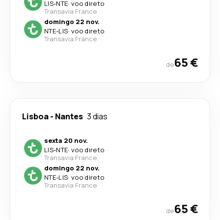
LIS
-
NTE
·
voo direto
Transavia France
domingo 22 nov.
NTE
-
LIS
·
voo direto
Transavia France
65 €
de
Lisboa
-
Nantes
3 dias
sexta 20 nov.
LIS
-
NTE
·
voo direto
Transavia France
domingo 22 nov.
NTE
-
LIS
·
voo direto
Transavia France
65 €
de