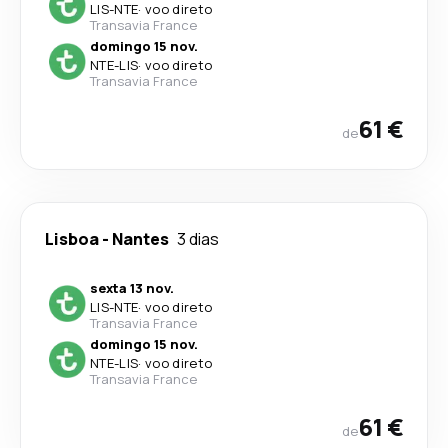
LIS
-
NTE
·
voo direto
Transavia France
domingo 15 nov.
NTE
-
LIS
·
voo direto
Transavia France
61 €
de
Lisboa
-
Nantes
3 dias
sexta 13 nov.
LIS
-
NTE
·
voo direto
Transavia France
domingo 15 nov.
NTE
-
LIS
·
voo direto
Transavia France
61 €
de