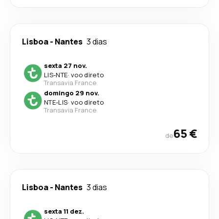
Lisboa
-
Nantes
3 dias
sexta 27 nov.
LIS
-
NTE
·
voo direto
Transavia France
domingo 29 nov.
NTE
-
LIS
·
voo direto
Transavia France
65 €
de
Lisboa
-
Nantes
3 dias
sexta 11 dez.