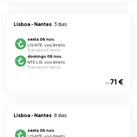
Lisboa
-
Nantes
3 dias
sexta 06 nov.
LIS
-
NTE
·
voo direto
Transavia France
domingo 08 nov.
NTE
-
LIS
·
voo direto
Transavia France
71 €
de
Lisboa
-
Nantes
8 dias
sexta 06 nov.
LIS
-
NTE
·
voo direto