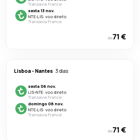
Transavia France
sexta 13 nov.
NTE
-
LIS
·
voo direto
Transavia France
71 €
de
Lisboa
-
Nantes
3 dias
sexta 06 nov.
LIS
-
NTE
·
voo direto
Transavia France
domingo 08 nov.
NTE
-
LIS
·
voo direto
Transavia France
71 €
de