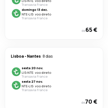
LIS
-
NTE
·
voo direto
Transavia France
domingo 13 dez.
NTE
-
LIS
·
voo direto
Transavia France
65 €
de
Lisboa
-
Nantes
8 dias
sexta 20 nov.
LIS
-
NTE
·
voo direto
Transavia France
sexta 27 nov.
NTE
-
LIS
·
voo direto
Transavia France
70 €
de