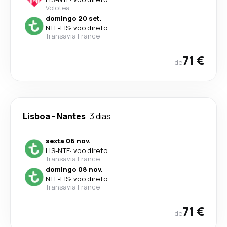
Volotea
domingo 20 set.
NTE
-
LIS
·
voo direto
Transavia France
71 €
de
Lisboa
-
Nantes
3 dias
sexta 06 nov.
LIS
-
NTE
·
voo direto
Transavia France
domingo 08 nov.
NTE
-
LIS
·
voo direto
Transavia France
71 €
de