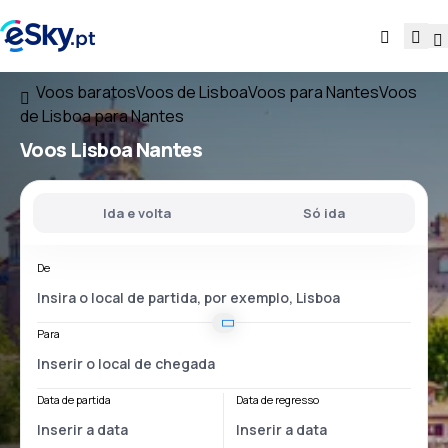
Voos baratos
Voos de Lisboa
Voos para Nantes
Voos
de Lisboa para Nantes
Voos
Lisboa Nantes
Ida e volta
Só ida
De
Para
Data de partida
Data de regresso