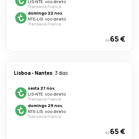
LIS
-
NTE
·
voo direto
Transavia France
domingo 22 nov.
NTE
-
LIS
·
voo direto
Transavia France
65 €
de
Lisboa
-
Nantes
3 dias
sexta 27 nov.
LIS
-
NTE
·
voo direto
Transavia France
domingo 29 nov.
NTE
-
LIS
·
voo direto
Transavia France
65 €
de