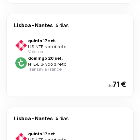
Lisboa
-
Nantes
4 dias
quinta 17 set.
LIS
-
NTE
·
voo direto
Volotea
domingo 20 set.
NTE
-
LIS
·
voo direto
Transavia France
71 €
de
Lisboa
-
Nantes
4 dias
quinta 17 set.
LIS
-
NTE
·
voo direto