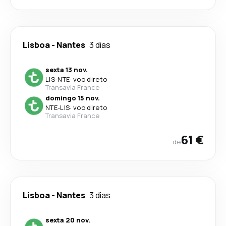
Lisboa
-
Nantes
3 dias
sexta 13 nov.
LIS
-
NTE
·
voo direto
Transavia France
domingo 15 nov.
NTE
-
LIS
·
voo direto
Transavia France
61 €
de
Lisboa
-
Nantes
3 dias
sexta 20 nov.