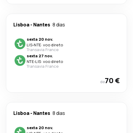
Lisboa
-
Nantes
8 dias
sexta 20 nov.
LIS
-
NTE
·
voo direto
Transavia France
sexta 27 nov.
NTE
-
LIS
·
voo direto
Transavia France
70 €
de
Lisboa
-
Nantes
8 dias
sexta 20 nov.