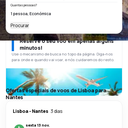
Quantas pessoas?
Procurar
Reserve o seu voo em apenas alguns
minutos!
Use o mecanismo de busca no topo da página. Diga-nos
para onde e quando vai voar, e nós cuidaremos do resto.
Ofertas especiais de voos de Lisboa para
Nantes
Lisboa
-
Nantes
3 dias
sexta 13 nov.