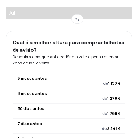
Jul.
??
Qual é a melhor altura para comprar bilhetes
de avião?
Descubra com que antecedência vale a pena reservar
voos de ida e volta.
6 meses antes
de
1 153 €
3 meses antes
de
1 278 €
30 dias antes
de
1 768 €
7 dias antes
de
2 341 €