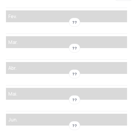
Fev.
??
Mar.
??
Abr.
??
Mai.
??
Jun.
??