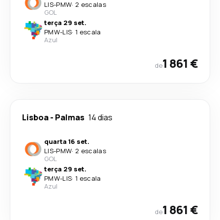
LIS
-
PMW
·
2 escalas
GOL
terça 29 set.
PMW
-
LIS
·
1 escala
Azul
1 861 €
de
Lisboa
-
Palmas
14 dias
quarta 16 set.
LIS
-
PMW
·
2 escalas
GOL
terça 29 set.
PMW
-
LIS
·
1 escala
Azul
1 861 €
de