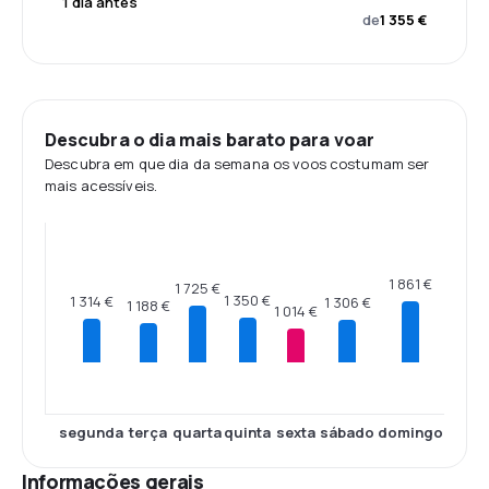
1 dia antes
de
1 355 €
Descubra o dia mais barato para voar
Descubra em que dia da semana os voos costumam ser
mais acessíveis.
1 861 €
1 725 €
1 350 €
1 314 €
1 306 €
1 188 €
1 014 €
segunda
terça
quarta
quinta
sexta
sábado
domingo
Informações gerais