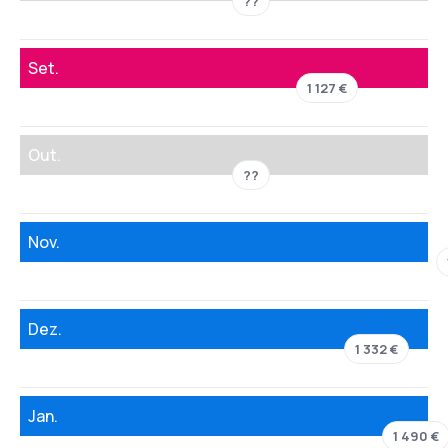
??
Set.
1 127 €
Out.
??
Nov.
Dez.
1 332 €
Jan.
1 490 €