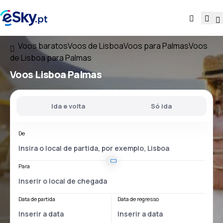
Voos baratos
Voos de Lisboa
Voos para Palmas
Voos
de Lisboa para Palmas
Voos
Lisboa Palmas
Ida e volta
Só ida
De
Para
Data de partida
Data de regresso