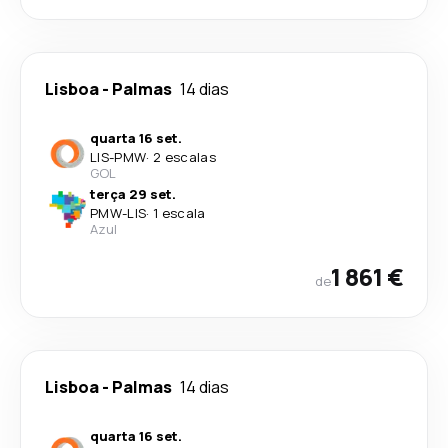
Lisboa
-
Palmas
14 dias
quarta 16 set.
LIS
-
PMW
·
2 escalas
GOL
terça 29 set.
PMW
-
LIS
·
1 escala
Azul
1 861 €
de
Lisboa
-
Palmas
14 dias
quarta 16 set.