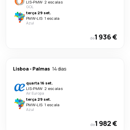
LIS
-
PMW
·
2 escalas
GOL
terça 29 set.
PMW
-
LIS
·
1 escala
Azul
1 936 €
de
Lisboa
-
Palmas
14 dias
quarta 16 set.
LIS
-
PMW
·
2 escalas
Air Europa
terça 29 set.
PMW
-
LIS
·
1 escala
Azul
1 982 €
de