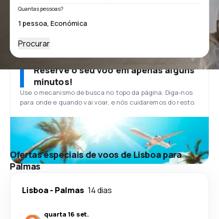
Quantas pessoas?
Procurar
Reserve o seu voo em apenas alguns
minutos!
Use o mecanismo de busca no topo da página. Diga-nos
para onde e quando vai voar, e nós cuidaremos do resto.
Ofertas especiais de voos de Lisboa para
Palmas
Lisboa
-
Palmas
14 dias
quarta 16 set.