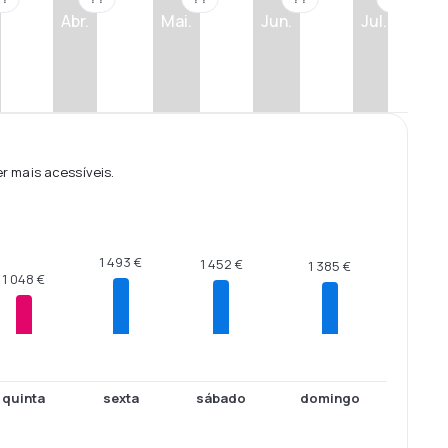
Abr.
Mai.
Jun.
Jul.
 mais acessíveis.
1 493 €
1 452 €
1 385 €
1 048 €
quinta
sexta
sábado
domingo