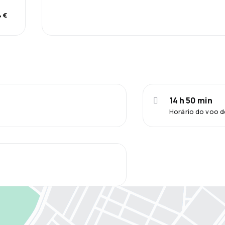
 €
14 h 50 min
Horário do voo d