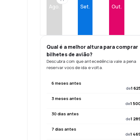
Ago.
Set.
Out.
Qual é a melhor altura para comprar
bilhetes de avião?
Descubra com que antecedência vale a pena
reservar voos de ida e volta.
6 meses antes
de
1 62
3 meses antes
de
1 50
30 dias antes
de
1 28
7 dias antes
de
1 46