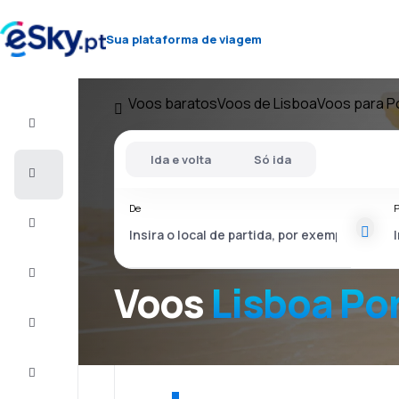
Sua plataforma de viagem
Voos baratos
Voos de Lisboa
Voos para P
Voo+Hotel
Ida e volta
Só ida
Voos
baratos
De
P
Férias
City
Break
Voos
Lisboa Po
Alojamentos
Ofertas