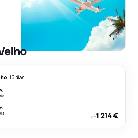
 Velho
lho
15 dias
v.
ala
v.
ala
1 214 €
de