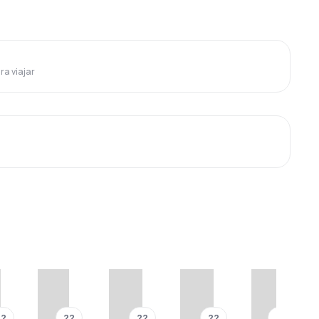
ra viajar
??
??
??
??
??