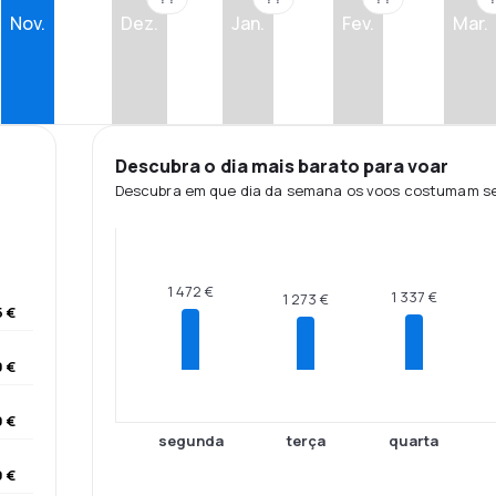
Nov.
Dez.
Jan.
Fev.
Mar.
Descubra o dia mais barato para voar
Descubra em que dia da semana os voos costumam ser
1 472 €
1 337 €
1 273 €
5 €
0 €
9 €
segunda
terça
quarta
9 €