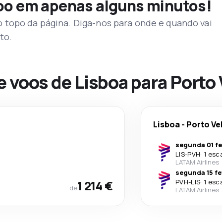
voo em apenas alguns minutos!
topo da página. Diga-nos para onde e quando vai
to.
e voos de Lisboa para Porto
Lisboa
-
Porto Ve
segunda 01 fe
LIS
-
PVH
·
1 esc
LATAM Airlines
segunda 15 fe
1 214 €
PVH
-
LIS
·
1 esc
de
LATAM Airlines