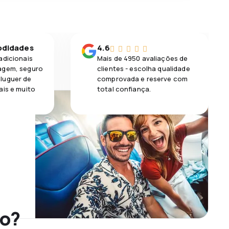
odidades
4.6
adicionais
Mais de 4950 avaliações de
agem, seguro
clientes - escolha qualidade
luguer de
comprovada e reserve com
ais e muito
total confiança.
ho?