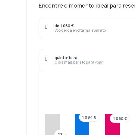
Encontre o momento ideal para reser
de 1 060 €
Voo de ida e volta mais barato
quinta-feira
O dia mais barato para voar
1 094 €
1 060 €
??