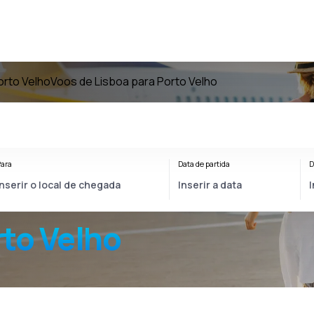
orto Velho
Voos de Lisboa para Porto Velho
ara
Data de partida
D
rto Velho