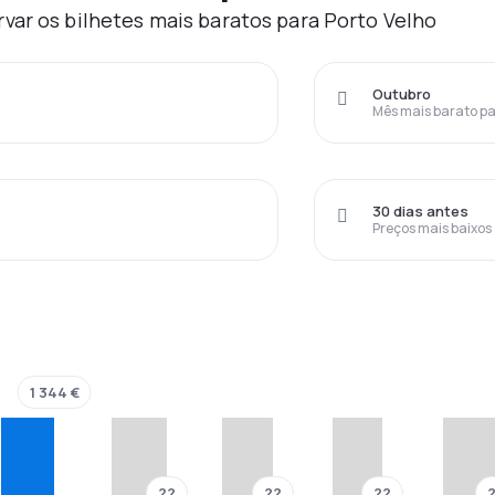
var os bilhetes mais baratos para Porto Velho
Outubro
Mês mais barato pa
30 dias antes
Preços mais baixos
1 344 €
??
??
??