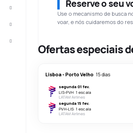
Reserve o seu 
Complete
a viagem
Use o mecanismo de busca no 
voar, e nós cuidaremos do res
Inspirações
e dicas
Atendimento
Cliente
Ofertas especiais d
Lisboa
-
Porto Velho
15 dias
segunda 01 fev.
LIS
-
PVH
·
1 escala
LATAM Airlines
segunda 15 fev.
PVH
-
LIS
·
1 escala
LATAM Airlines