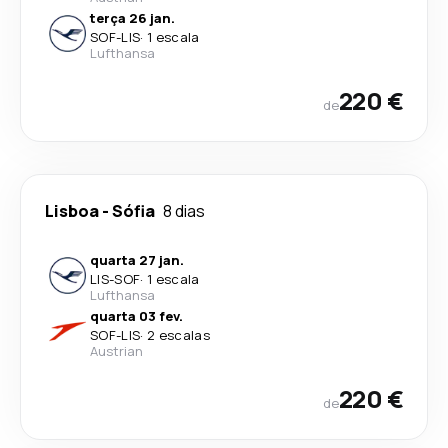
terça 26 jan.
SOF
-
LIS
·
1 escala
Lufthansa
220 €
de
Lisboa
-
Sófia
8 dias
quarta 27 jan.
LIS
-
SOF
·
1 escala
Lufthansa
quarta 03 fev.
SOF
-
LIS
·
2 escalas
Austrian
220 €
de