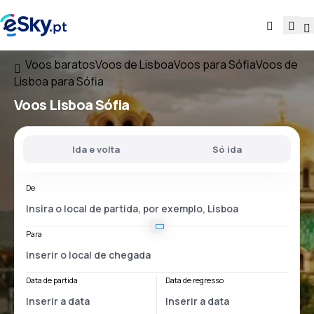
Voos baratos
Voos de Lisboa
Voos para Sófia
Voos de
Lisboa para Sófia
Voos
Lisboa Sófia
Ida e volta
Só ida
De
Para
Data de partida
Data de regresso