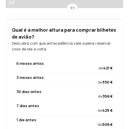
Jul.
??
Qual é a melhor altura para comprar bilhetes
de avião?
Descubra com que antecedência vale a pena reservar
voos de ida e volta.
6 meses antes
de
421 €
3 meses antes
de
330 €
30 dias antes
de
356 €
7 dias antes
de
425 €
1 dia antes
de
508 €