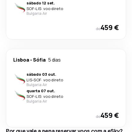
sábado 12 set.
SOF
-
LIS
·
voo direto
Bulgaria Air
459 €
de
Lisboa
-
Sófia
5 dias
sábado 03 out.
LIS
-
SOF
·
voo direto
Bulgaria Air
quarta 07 out.
SOF
-
LIS
·
voo direto
Bulgaria Air
459 €
de
Por que vale a pena reservar voos com a eSky?