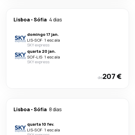
Lisboa
-
Sófia
4 dias
domingo 17 jan.
LIS
-
SOF
·
1 escala
SKY express
quarta 20 jan.
SOF
-
LIS
·
1 escala
SKY express
207 €
de
Lisboa
-
Sófia
8 dias
quarta 10 fev.
LIS
-
SOF
·
1 escala
SKY express