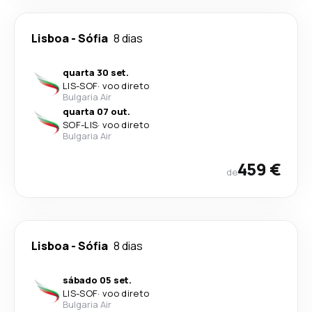
Lisboa
-
Sófia
8 dias
quarta 30 set.
LIS
-
SOF
·
voo direto
Bulgaria Air
quarta 07 out.
SOF
-
LIS
·
voo direto
Bulgaria Air
459 €
de
Lisboa
-
Sófia
8 dias
sábado 05 set.
LIS
-
SOF
·
voo direto
Bulgaria Air