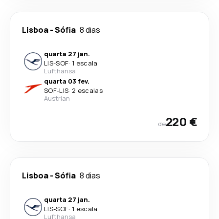
Lisboa
-
Sófia
8 dias
quarta 27 jan.
LIS
-
SOF
·
1 escala
Lufthansa
quarta 03 fev.
SOF
-
LIS
·
2 escalas
Austrian
220 €
de
Lisboa
-
Sófia
8 dias
quarta 27 jan.
LIS
-
SOF
·
1 escala
Lufthansa