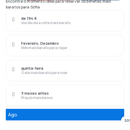
Encontre o momento ideal para reservar os bilhetes mais
baratos para Sófia
de 194 €
Voo de ida e volta mais barato
Fevereiro, Dezembro
Mês mais barato para viajar
quinta-feira
O dia mais barato para voar
3 meses antes
Preços mais baixos
Ago.
30