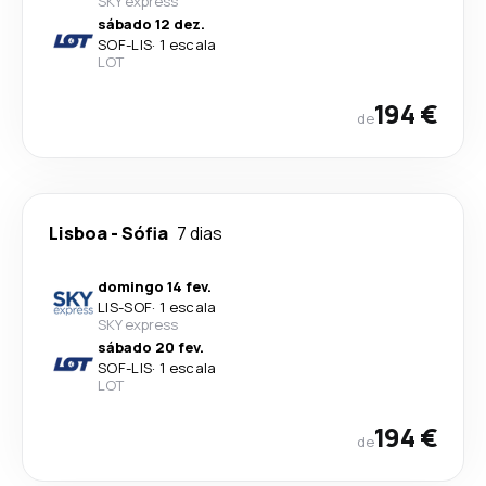
SKY express
sábado 12 dez.
SOF
-
LIS
·
1 escala
LOT
194 €
de
Lisboa
-
Sófia
7 dias
domingo 14 fev.
LIS
-
SOF
·
1 escala
SKY express
sábado 20 fev.
SOF
-
LIS
·
1 escala
LOT
194 €
de