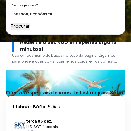
Quantas pessoas?
Procurar
Reserve o seu voo em apenas alguns
minutos!
Use o mecanismo de busca no topo da página. Diga-nos
para onde e quando vai voar, e nós cuidaremos do resto.
Ofertas especiais de voos de Lisboa para Sófia
Lisboa
-
Sófia
5 dias
terça 08 dez.
LIS
-
SOF
·
1 escala