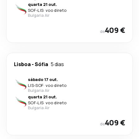
quarta 21 out.
SOF
-
LIS
·
voo direto
Bulgaria Air
409 €
de
Lisboa
-
Sófia
5 dias
sábado 17 out.
LIS
-
SOF
·
voo direto
Bulgaria Air
quarta 21 out.
SOF
-
LIS
·
voo direto
Bulgaria Air
409 €
de