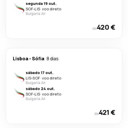
segunda 19 out.
SOF
-
LIS
·
voo direto
Bulgaria Air
420 €
de
Lisboa
-
Sófia
8 dias
sábado 17 out.
LIS
-
SOF
·
voo direto
Bulgaria Air
sábado 24 out.
SOF
-
LIS
·
voo direto
Bulgaria Air
421 €
de