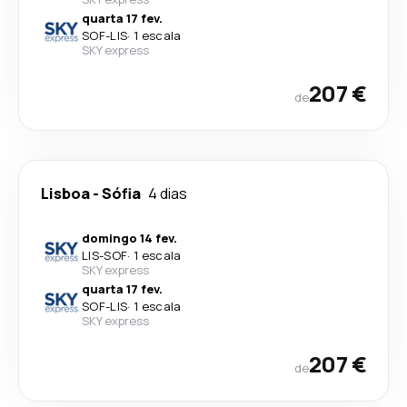
quarta 17 fev.
SOF
-
LIS
·
1 escala
SKY express
207 €
de
Lisboa
-
Sófia
4 dias
domingo 14 fev.
LIS
-
SOF
·
1 escala
SKY express
quarta 17 fev.
SOF
-
LIS
·
1 escala
SKY express
207 €
de