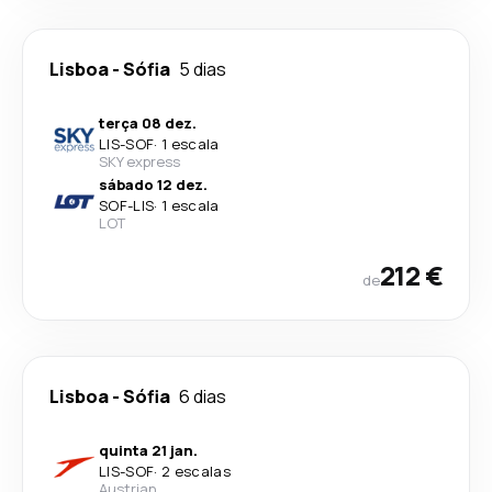
Lisboa
-
Sófia
5 dias
terça 08 dez.
LIS
-
SOF
·
1 escala
SKY express
sábado 12 dez.
SOF
-
LIS
·
1 escala
LOT
212 €
de
Lisboa
-
Sófia
6 dias
quinta 21 jan.
LIS
-
SOF
·
2 escalas
Austrian