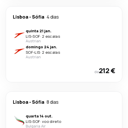
Lisboa
-
Sófia
4 dias
quinta 21 jan.
LIS
-
SOF
·
2 escalas
Austrian
domingo 24 jan.
SOF
-
LIS
·
2 escalas
Austrian
212 €
de
Lisboa
-
Sófia
8 dias
quarta 14 out.
LIS
-
SOF
·
voo direto
Bulgaria Air