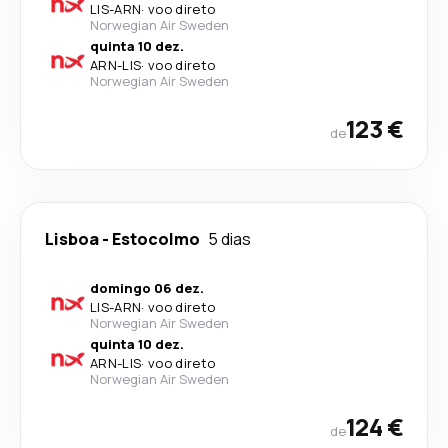
LIS
-
ARN
·
voo direto
Norwegian Air Sweden
quinta 10 dez.
ARN
-
LIS
·
voo direto
Norwegian Air Sweden
123 €
de
Lisboa
-
Estocolmo
5 dias
domingo 06 dez.
LIS
-
ARN
·
voo direto
Norwegian Air Sweden
quinta 10 dez.
ARN
-
LIS
·
voo direto
Norwegian Air Sweden
124 €
de