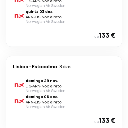
LIS
-
ARN
·
voo direto
Norwegian Air Sweden
quinta 03 dez.
ARN
-
LIS
·
voo direto
Norwegian Air Sweden
133 €
de
Lisboa
-
Estocolmo
8 dias
domingo 29 nov.
LIS
-
ARN
·
voo direto
Norwegian Air Sweden
domingo 06 dez.
ARN
-
LIS
·
voo direto
Norwegian Air Sweden
133 €
de