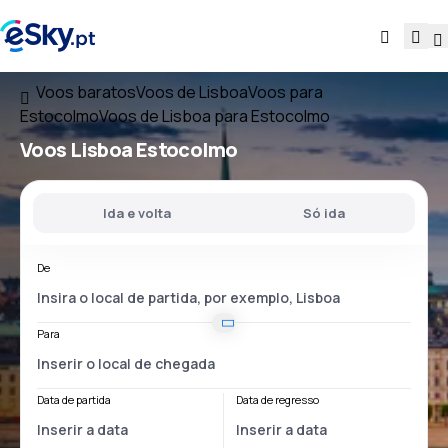
Voos baratos
Voos de Lisboa
Voos para
Estocolmo
Voos de Lisboa para Estocolmo
Voos
Lisboa Estocolmo
Ida e volta
Só ida
De
Para
Data de partida
Data de regresso