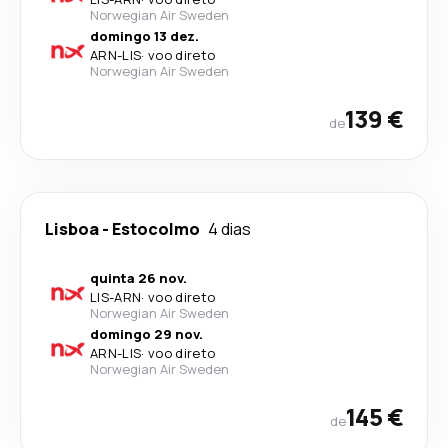
Norwegian Air Sweden
domingo 13 dez.
ARN
-
LIS
·
voo direto
Norwegian Air Sweden
139 €
de
Lisboa
-
Estocolmo
4 dias
quinta 26 nov.
LIS
-
ARN
·
voo direto
Norwegian Air Sweden
domingo 29 nov.
ARN
-
LIS
·
voo direto
Norwegian Air Sweden
145 €
de