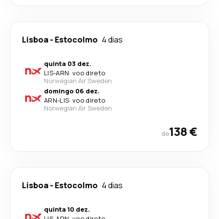
Lisboa
-
Estocolmo
4 dias
quinta 03 dez.
LIS
-
ARN
·
voo direto
Norwegian Air Sweden
domingo 06 dez.
ARN
-
LIS
·
voo direto
Norwegian Air Sweden
138 €
de
Lisboa
-
Estocolmo
4 dias
quinta 10 dez.
LIS
-
ARN
·
voo direto