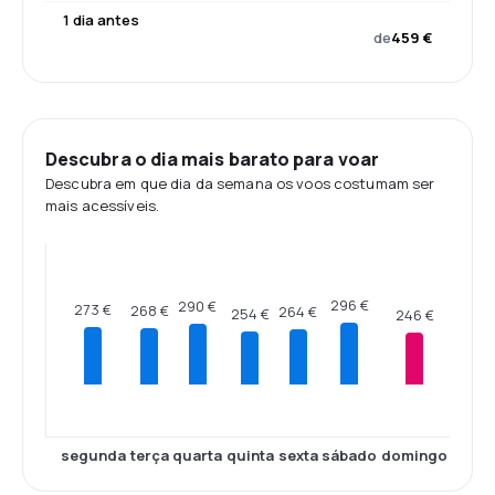
1 dia antes
de
459 €
Descubra o dia mais barato para voar
Descubra em que dia da semana os voos costumam ser
mais acessíveis.
296 €
290 €
273 €
268 €
264 €
254 €
246 €
segunda
terça
quarta
quinta
sexta
sábado
domingo