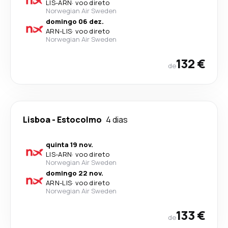
LIS
-
ARN
·
voo direto
Norwegian Air Sweden
domingo 06 dez.
ARN
-
LIS
·
voo direto
Norwegian Air Sweden
132 €
de
Lisboa
-
Estocolmo
4 dias
quinta 19 nov.
LIS
-
ARN
·
voo direto
Norwegian Air Sweden
domingo 22 nov.
ARN
-
LIS
·
voo direto
Norwegian Air Sweden
133 €
de