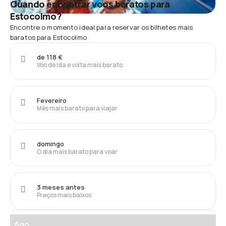
Quando encontrar voos baratos para
Estocolmo?
Encontre o momento ideal para reservar os bilhetes mais
baratos para Estocolmo
de 118 €
Voo de ida e volta mais barato
Fevereiro
Mês mais barato para viajar
domingo
O dia mais barato para voar
3 meses antes
Preços mais baixos
Ago.