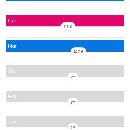
Fev.
118 €
Mar.
142 €
Abr.
??
Mai.
??
Jun.
??