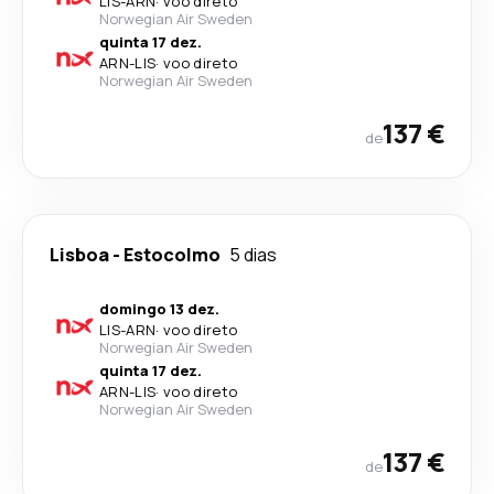
LIS
-
ARN
·
voo direto
Norwegian Air Sweden
quinta 17 dez.
ARN
-
LIS
·
voo direto
Norwegian Air Sweden
137 €
de
Lisboa
-
Estocolmo
5 dias
domingo 13 dez.
LIS
-
ARN
·
voo direto
Norwegian Air Sweden
quinta 17 dez.
ARN
-
LIS
·
voo direto
Norwegian Air Sweden
137 €
de