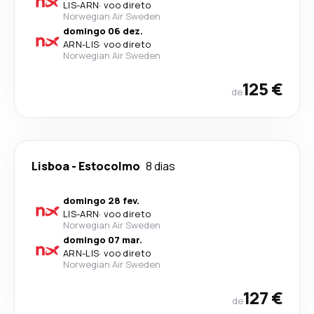
LIS
-
ARN
·
voo direto
Norwegian Air Sweden
domingo 06 dez.
ARN
-
LIS
·
voo direto
Norwegian Air Sweden
125 €
de
Lisboa
-
Estocolmo
8 dias
domingo 28 fev.
LIS
-
ARN
·
voo direto
Norwegian Air Sweden
domingo 07 mar.
ARN
-
LIS
·
voo direto
Norwegian Air Sweden
127 €
de