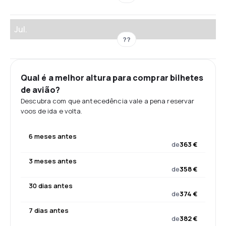
Jul.
??
Qual é a melhor altura para comprar bilhetes
de avião?
Descubra com que antecedência vale a pena reservar
voos de ida e volta.
6 meses antes
de
363 €
3 meses antes
de
358 €
30 dias antes
de
374 €
7 dias antes
de
382 €