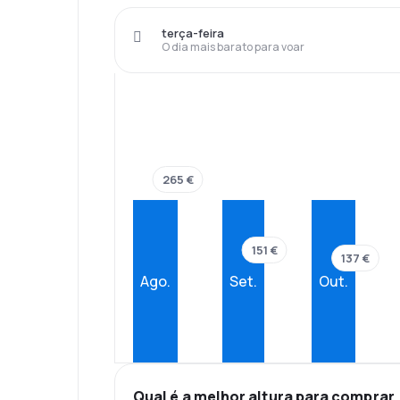
terça-feira
O dia mais barato para voar
265 €
151 €
137 €
Ago.
Set.
Out.
Qual é a melhor altura para comprar