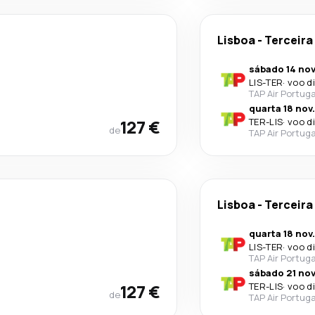
Lisboa
-
Terceira
sábado 14 nov
LIS
-
TER
·
voo d
TAP Air Portuga
quarta 18 nov.
127 €
TER
-
LIS
·
voo d
de
TAP Air Portuga
Lisboa
-
Terceira
quarta 18 nov.
LIS
-
TER
·
voo d
TAP Air Portuga
sábado 21 nov
127 €
TER
-
LIS
·
voo d
de
TAP Air Portuga