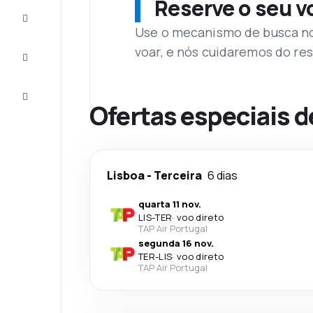
Reserve o seu 
Complete
a viagem
Use o mecanismo de busca no 
voar, e nós cuidaremos do res
Inspirações
e dicas
Atendimento
Cliente
Ofertas especiais d
Lisboa
-
Terceira
6 dias
quarta 11 nov.
LIS
-
TER
·
voo direto
TAP Air Portugal
segunda 16 nov.
TER
-
LIS
·
voo direto
TAP Air Portugal