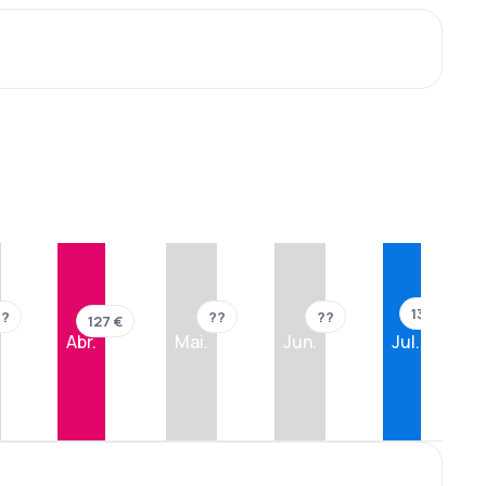
137 €
??
??
??
127 €
Abr.
Mai.
Jun.
Jul.