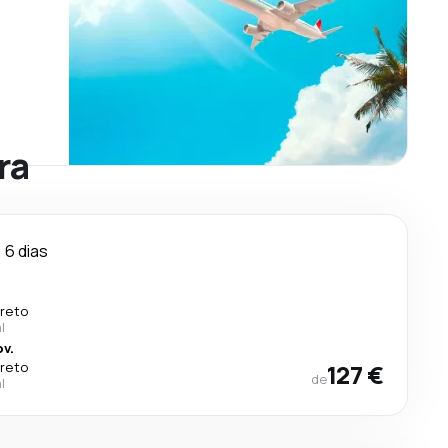
ra
6 dias
ireto
l
v.
ireto
127 €
de
l