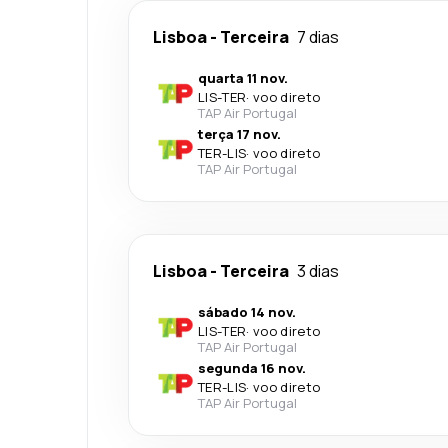
Lisboa
-
Terceira
7 dias
quarta 11 nov.
LIS
-
TER
·
voo direto
TAP Air Portugal
terça 17 nov.
TER
-
LIS
·
voo direto
TAP Air Portugal
Lisboa
-
Terceira
3 dias
sábado 14 nov.
LIS
-
TER
·
voo direto
TAP Air Portugal
segunda 16 nov.
TER
-
LIS
·
voo direto
TAP Air Portugal