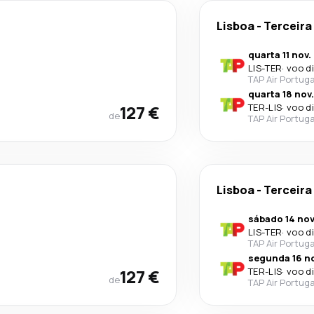
Lisboa
-
Terceira
quarta 11 nov.
LIS
-
TER
·
voo d
TAP Air Portuga
quarta 18 nov.
127 €
TER
-
LIS
·
voo d
de
TAP Air Portuga
Lisboa
-
Terceira
sábado 14 nov
LIS
-
TER
·
voo d
TAP Air Portuga
segunda 16 no
127 €
TER
-
LIS
·
voo d
de
TAP Air Portuga