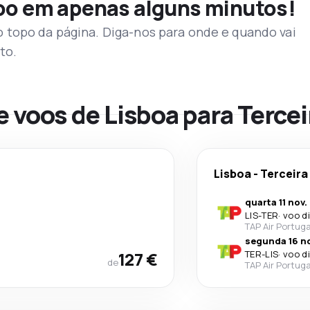
voo em apenas alguns minutos!
topo da página. Diga-nos para onde e quando vai
to.
e voos de Lisboa para Tercei
Lisboa
-
Terceira
quarta 11 nov.
LIS
-
TER
·
voo d
TAP Air Portuga
segunda 16 no
127 €
TER
-
LIS
·
voo d
de
TAP Air Portuga