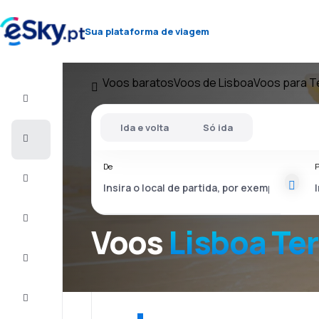
Sua plataforma de viagem
Voos baratos
Voos de Lisboa
Voos para T
Voo+Hotel
Ida e volta
Só ida
Voos
baratos
De
P
Férias
City
Break
Voos
Lisboa Ter
Alojamentos
Ofertas