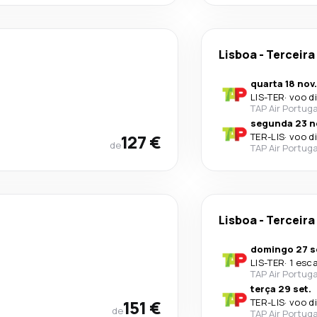
Lisboa
-
Terceira
quarta 18 nov.
LIS
-
TER
·
voo d
TAP Air Portuga
segunda 23 n
127 €
TER
-
LIS
·
voo d
de
TAP Air Portuga
Lisboa
-
Terceira
domingo 27 s
LIS
-
TER
·
1 esc
TAP Air Portuga
terça 29 set.
151 €
TER
-
LIS
·
voo d
de
TAP Air Portuga