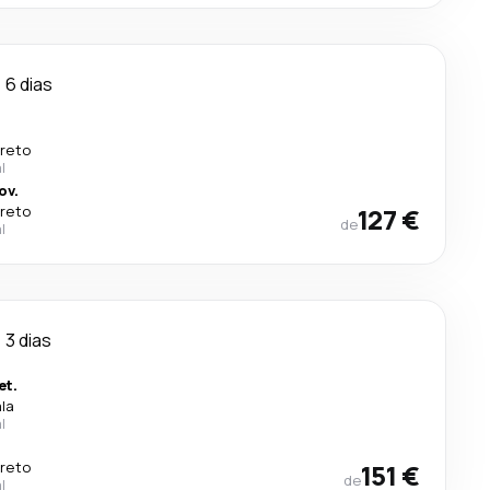
6 dias
ireto
l
ov.
ireto
127 €
de
l
3 dias
et.
ala
l
ireto
151 €
de
l