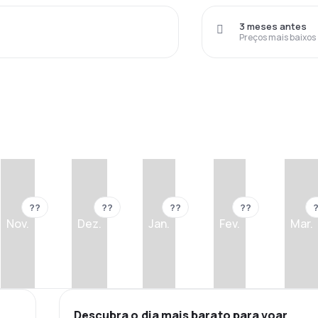
3 meses antes
Preços mais baixos
??
??
??
??
Nov.
Dez.
Jan.
Fev.
Mar.
Descubra o dia mais barato para voar