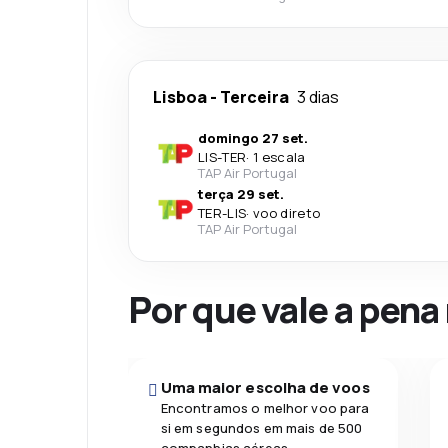
Lisboa
-
Terceira
3 dias
domingo 27 set.
LIS
-
TER
·
1 escala
TAP Air Portugal
terça 29 set.
TER
-
LIS
·
voo direto
TAP Air Portugal
Por que vale a pena
Uma maior escolha de voos
Encontramos o melhor voo para
si em segundos em mais de 500