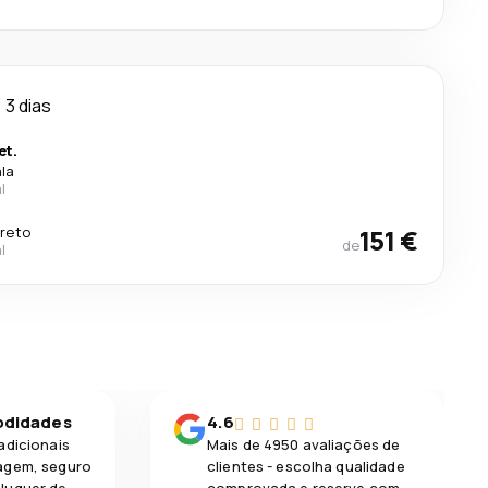
3 dias
et.
ala
l
ireto
151 €
de
l
odidades
4.6
adicionais
Mais de 4950 avaliações de
agem, seguro
clientes - escolha qualidade