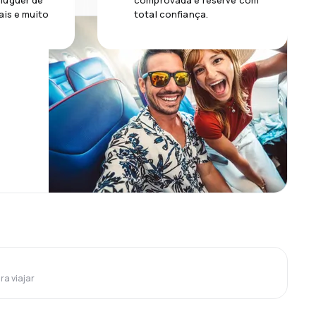
luguer de
comprovada e reserve com
ais e muito
total confiança.
ra viajar