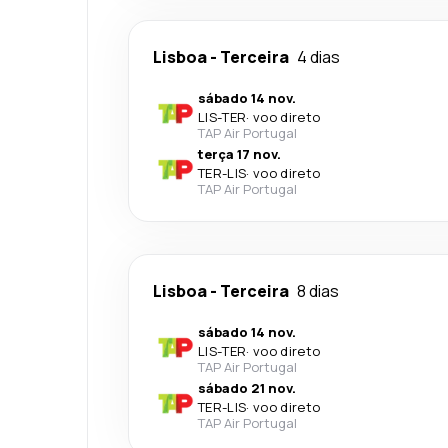
Lisboa
-
Terceira
4 dias
sábado 14 nov.
LIS
-
TER
·
voo direto
TAP Air Portugal
terça 17 nov.
TER
-
LIS
·
voo direto
TAP Air Portugal
Lisboa
-
Terceira
8 dias
sábado 14 nov.
LIS
-
TER
·
voo direto
TAP Air Portugal
sábado 21 nov.
TER
-
LIS
·
voo direto
TAP Air Portugal