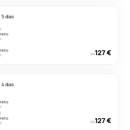
5 dias
.
ireto
l
ireto
127 €
de
l
4 dias
ireto
l
.
ireto
127 €
de
l