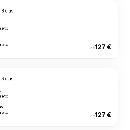
8 dias
ireto
l
ireto
127 €
de
l
3 dias
.
ireto
l
v.
ireto
127 €
de
l