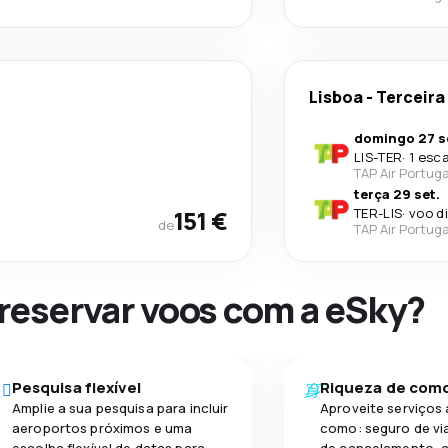
Lisboa
-
Terceira
domingo 27 s
LIS
-
TER
·
1 esc
TAP Air Portuga
terça 29 set.
151 €
TER
-
LIS
·
voo d
de
TAP Air Portuga
 reservar voos com a eSky?
Pesquisa flexível
Riqueza de com
Amplie a sua pesquisa para incluir
Aproveite serviços 
aeroportos próximos e uma
como: seguro de vi