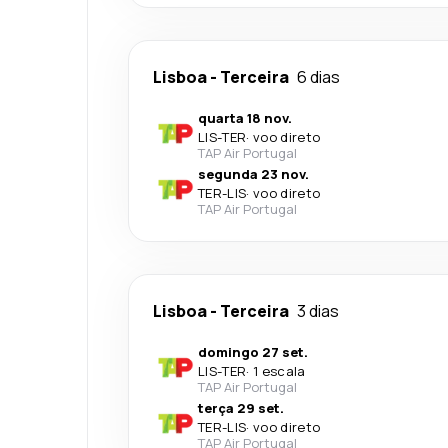
Lisboa
-
Terceira
6 dias
quarta 18 nov.
LIS
-
TER
·
voo direto
TAP Air Portugal
segunda 23 nov.
TER
-
LIS
·
voo direto
TAP Air Portugal
Lisboa
-
Terceira
3 dias
domingo 27 set.
LIS
-
TER
·
1 escala
TAP Air Portugal
terça 29 set.
TER
-
LIS
·
voo direto
TAP Air Portugal