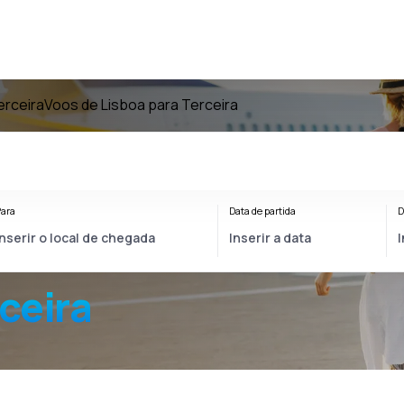
erceira
Voos de Lisboa para Terceira
ara
Data de partida
D
ceira