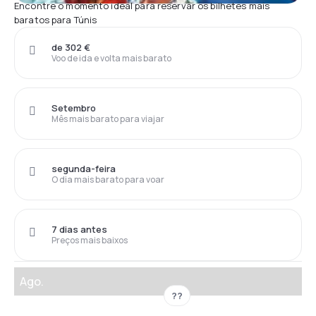
Encontre o momento ideal para reservar os bilhetes mais
baratos para Túnis
de 302 €
Voo de ida e volta mais barato
Setembro
Mês mais barato para viajar
segunda-feira
O dia mais barato para voar
7 dias antes
Preços mais baixos
Ago.
??