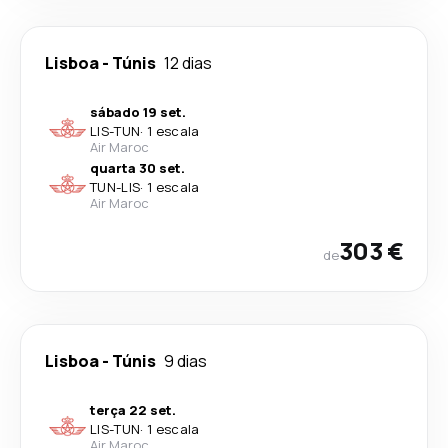
Lisboa
-
Túnis
12 dias
sábado 19 set.
LIS
-
TUN
·
1 escala
Air Maroc
quarta 30 set.
TUN
-
LIS
·
1 escala
Air Maroc
303 €
de
Lisboa
-
Túnis
9 dias
terça 22 set.
LIS
-
TUN
·
1 escala
Air Maroc