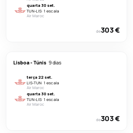
quarta 30 set.
TUN
-
LIS
·
1 escala
Air Maroc
303 €
de
Lisboa
-
Túnis
9 dias
terça 22 set.
LIS
-
TUN
·
1 escala
Air Maroc
quarta 30 set.
TUN
-
LIS
·
1 escala
Air Maroc
303 €
de