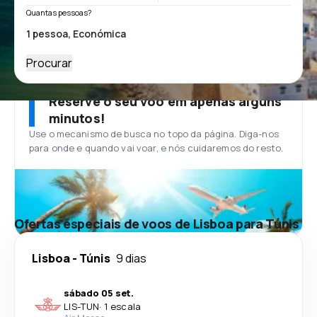
Quantas pessoas?
Procurar
Reserve o seu voo em apenas alguns
minutos!
Use o mecanismo de busca no topo da página. Diga-nos
para onde e quando vai voar, e nós cuidaremos do resto.
Ofertas especiais de voos de Lisboa para Túnis
Lisboa
-
Túnis
9 dias
sábado 05 set.
LIS
-
TUN
·
1 escala