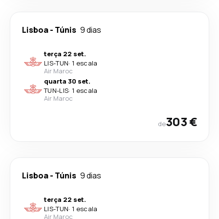
Lisboa
-
Túnis
9 dias
terça 22 set.
LIS
-
TUN
·
1 escala
Air Maroc
quarta 30 set.
TUN
-
LIS
·
1 escala
Air Maroc
303 €
de
Lisboa
-
Túnis
9 dias
terça 22 set.
LIS
-
TUN
·
1 escala
Air Maroc