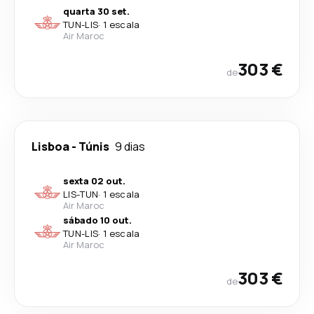
quarta 30 set.
TUN
-
LIS
·
1 escala
Air Maroc
303 €
de
Lisboa
-
Túnis
9 dias
sexta 02 out.
LIS
-
TUN
·
1 escala
Air Maroc
sábado 10 out.
TUN
-
LIS
·
1 escala
Air Maroc
303 €
de