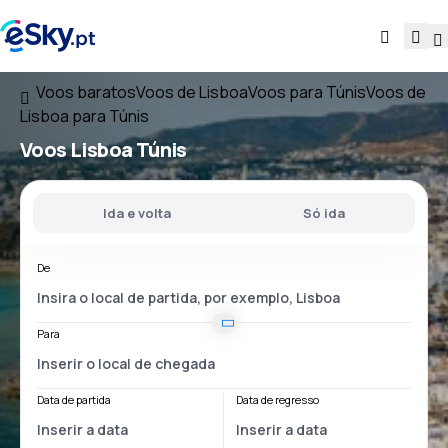
Voos baratos
Voos de Lisboa
Voos para Túnis
Voos de
Lisboa para Túnis
Voos
Lisboa Túnis
Ida e volta
Só ida
De
Para
Data de partida
Data de regresso