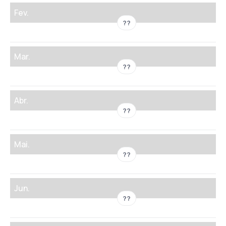
Fev.
??
Mar.
??
Abr.
??
Mai.
??
Jun.
??