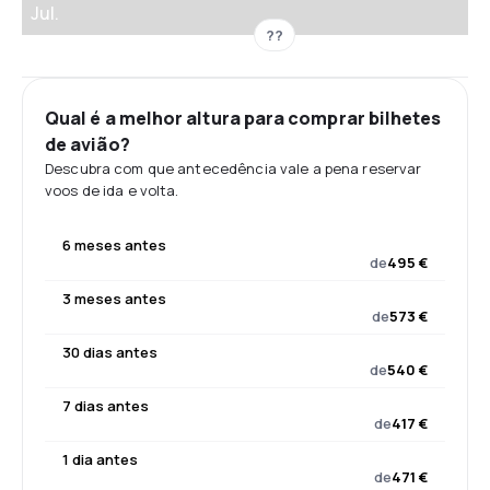
Jul.
??
Qual é a melhor altura para comprar bilhetes
de avião?
Descubra com que antecedência vale a pena reservar
voos de ida e volta.
6 meses antes
de
495 €
3 meses antes
de
573 €
30 dias antes
de
540 €
7 dias antes
de
417 €
1 dia antes
de
471 €