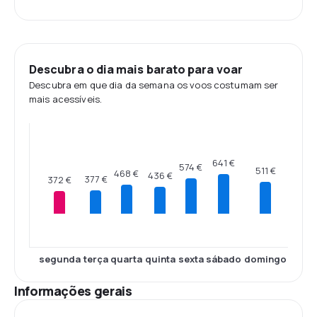
Descubra o dia mais barato para voar
Descubra em que dia da semana os voos costumam ser
mais acessíveis.
641 €
574 €
511 €
468 €
436 €
377 €
372 €
segunda
terça
quarta
quinta
sexta
sábado
domingo
Informações gerais