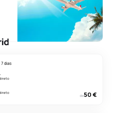
rid
7 dias
.
direto
direto
50 €
de