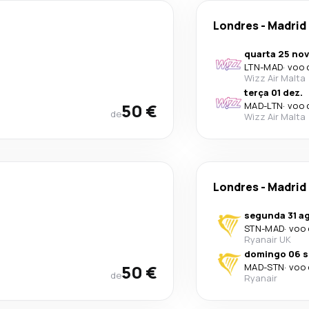
Londres
-
Madrid
quarta 25 nov
LTN
-
MAD
·
voo 
Wizz Air Malta
terça 01 dez.
50 €
MAD
-
LTN
·
voo 
de
Wizz Air Malta
Londres
-
Madrid
segunda 31 a
STN
-
MAD
·
voo 
Ryanair UK
domingo 06 s
50 €
MAD
-
STN
·
voo 
de
Ryanair