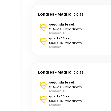
Londres
-
Madrid
3 dias
segunda 14 set.
STN
-
MAD
·
voo direto
Ryanair UK
quarta 16 set.
MAD
-
STN
·
voo direto
Ryanair
Londres
-
Madrid
3 dias
segunda 14 set.
STN
-
MAD
·
voo direto
Ryanair UK
quarta 16 set.
MAD
-
STN
·
voo direto
Ryanair