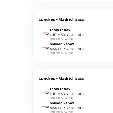
Londres
-
Madrid
5 dias
terça 17 nov.
LHR
-
MAD
·
voo direto
British Airways
sábado 21 nov.
MAD
-
LHR
·
voo direto
British Airways
Londres
-
Madrid
5 dias
terça 17 nov.
LHR
-
MAD
·
voo direto
British Airways
sábado 21 nov.
MAD
-
LHR
·
voo direto
British Airways