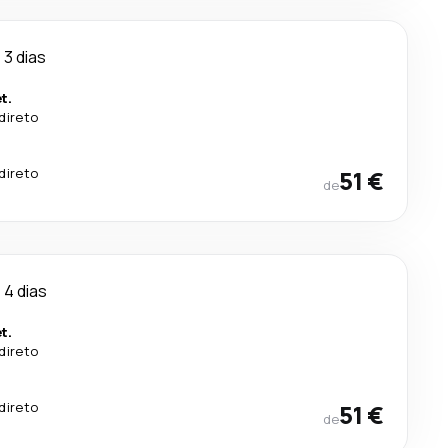
3 dias
t.
direto
direto
51 €
de
4 dias
t.
direto
direto
51 €
de