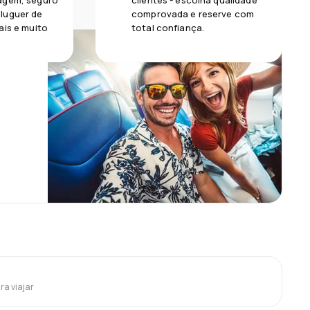
agem, seguro
clientes - escolha qualidade
luguer de
comprovada e reserve com
ais e muito
total confiança.
ra viajar