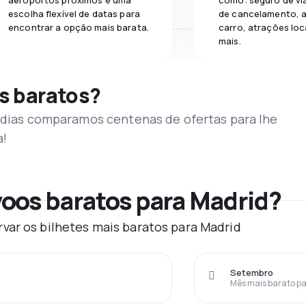
aeroportos próximos e uma
como: seguro de vi
escolha flexível de datas para
de cancelamento, a
encontrar a opção mais barata.
carro, atrações loc
mais.
s baratos?
s dias comparamos centenas de ofertas para lhe
a!
oos baratos para Madrid?
var os bilhetes mais baratos para Madrid
Setembro
Mês mais barato pa