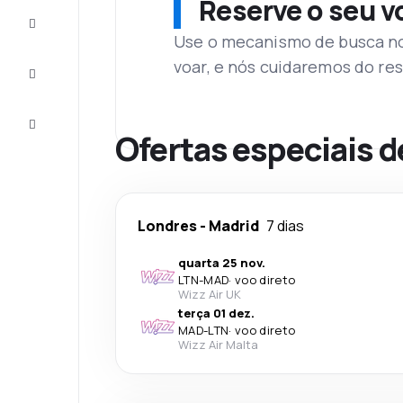
Reserve o seu 
Complete
a viagem
Use o mecanismo de busca no 
voar, e nós cuidaremos do res
Inspirações
e dicas
Atendimento
Cliente
Ofertas especiais d
Londres
-
Madrid
7 dias
quarta 25 nov.
LTN
-
MAD
·
voo direto
Wizz Air UK
terça 01 dez.
MAD
-
LTN
·
voo direto
Wizz Air Malta