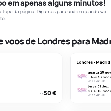
voo em apenas alguns minutos!
topo da página. Diga-nos para onde e quando vai
to.
e voos de Londres para Mad
Londres
-
Madrid
quarta 25 nov
LTN
-
MAD
·
voo 
Wizz Air UK
terça 01 dez.
50 €
MAD
-
LTN
·
voo 
de
Wizz Air UK