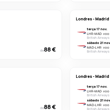
Londres
-
Madrid
terça 17 nov.
LHR
-
MAD
·
voo 
British Airways
sábado 21 nov
88 €
MAD
-
LHR
·
voo 
de
British Airways
Londres
-
Madrid
terça 17 nov.
LHR
-
MAD
·
voo 
British Airways
sábado 21 nov
88 €
MAD
-
LHR
·
voo 
de
British Airways