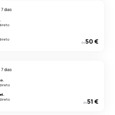
7 dias
.
direto
direto
50 €
de
7 dias
go.
direto
et.
direto
51 €
de