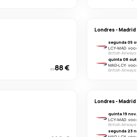
Londres
-
Madrid
segunda 05 o
LCY
-
MAD
·
voo 
British Airways
quinta 08 out
88 €
MAD
-
LCY
·
voo 
de
British Airways
Londres
-
Madrid
quinta 19 nov.
LCY
-
MAD
·
voo 
British Airways
segunda 23 n
MAD
-
LCY
·
voo 