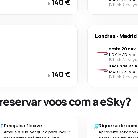
140 €
de
British Airways
Londres
-
Madrid
sexta 20 nov.
LCY
-
MAD
·
voo 
British Airways
segunda 23 n
140 €
MAD
-
LCY
·
voo 
de
British Airways
 reservar voos com a eSky?
Pesquisa flexível
Riqueza de com
Amplie a sua pesquisa para incluir
Aproveite serviços 