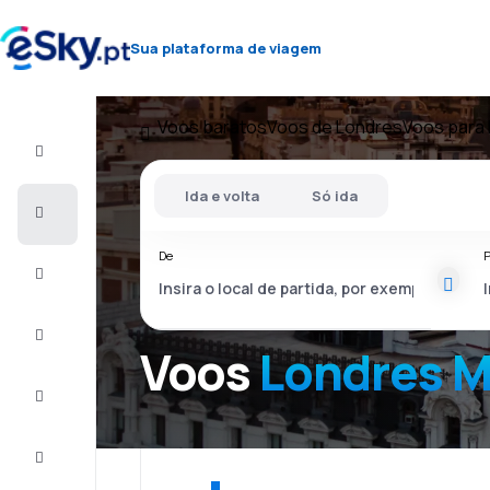
Sua plataforma de viagem
Voos baratos
Voos de Londres
Voos para 
Voo+Hotel
Ida e volta
Só ida
Voos
baratos
De
P
Férias
City
Break
Voos
Londres M
Alojamentos
Ofertas