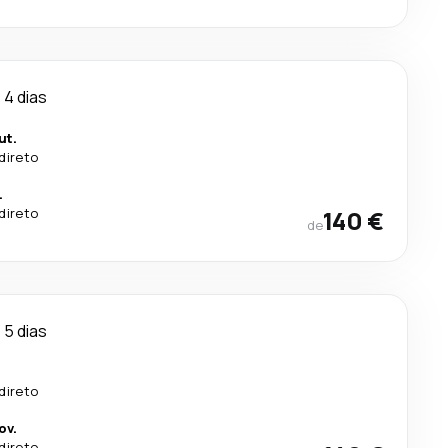
4 dias
ut.
direto
.
direto
140 €
de
5 dias
direto
ov.
direto