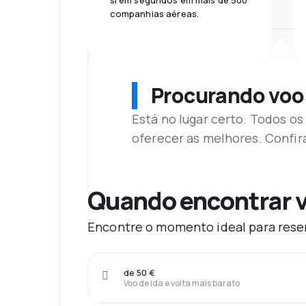
si em segundos em mais de 500
companhias aéreas.
Procurando voo
Está no lugar certo. Todos o
oferecer as melhores. Confir
Quando encontrar v
Encontre o momento ideal para reser
de 50 €
Voo de ida e volta mais barato