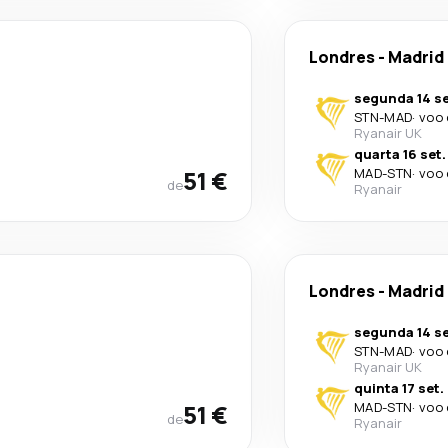
Londres
-
Madrid
segunda 14 se
STN
-
MAD
·
voo 
Ryanair UK
quarta 16 set.
51 €
MAD
-
STN
·
voo 
de
Ryanair
Londres
-
Madrid
segunda 14 se
STN
-
MAD
·
voo 
Ryanair UK
quinta 17 set.
51 €
MAD
-
STN
·
voo 
de
Ryanair