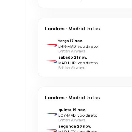
Londres
-
Madrid
5 dias
terça 17 nov.
LHR
-
MAD
·
voo direto
British Airways
sábado 21 nov.
MAD
-
LHR
·
voo direto
British Airways
Londres
-
Madrid
5 dias
quinta 19 nov.
LCY
-
MAD
·
voo direto
British Airways
segunda 23 nov.
MAD
-
LCY
·
voo direto