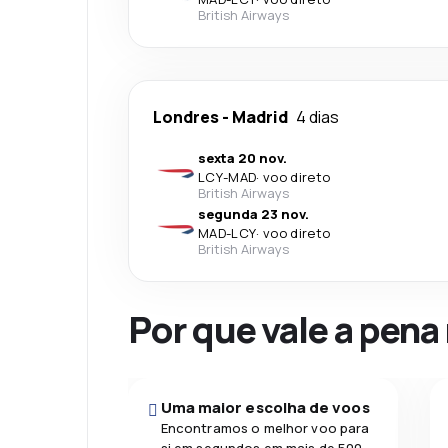
British Airways
Londres
-
Madrid
4 dias
sexta 20 nov.
LCY
-
MAD
·
voo direto
British Airways
segunda 23 nov.
MAD
-
LCY
·
voo direto
British Airways
Por que vale a pena
Uma maior escolha de voos
Encontramos o melhor voo para