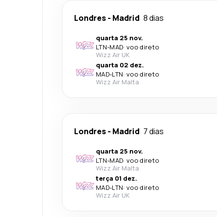
Londres
-
Madrid
8 dias
quarta 25 nov.
LTN
-
MAD
·
voo direto
Wizz Air UK
quarta 02 dez.
MAD
-
LTN
·
voo direto
Wizz Air Malta
Londres
-
Madrid
7 dias
quarta 25 nov.
LTN
-
MAD
·
voo direto
Wizz Air Malta
terça 01 dez.
MAD
-
LTN
·
voo direto
Wizz Air UK