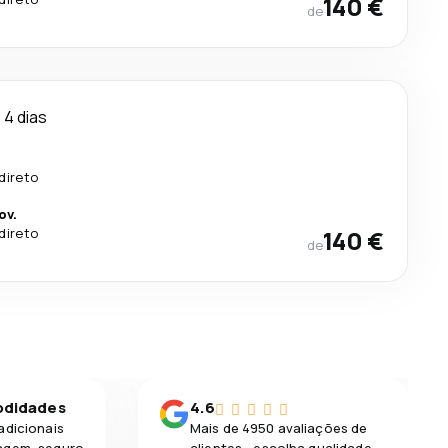
140 €
de
4 dias
direto
ov.
direto
140 €
de
odidades
4.6
adicionais
Mais de 4950 avaliações de