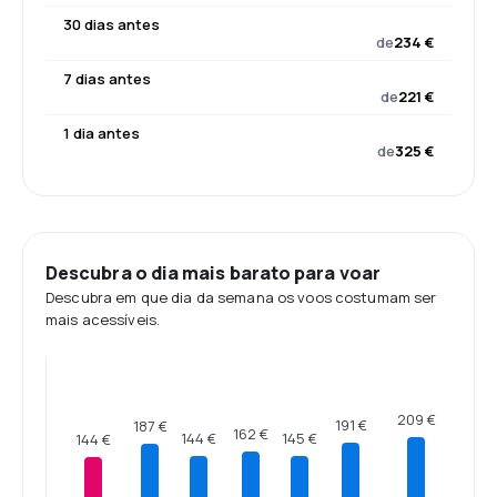
30 dias antes
de
234 €
7 dias antes
de
221 €
1 dia antes
de
325 €
Descubra o dia mais barato para voar
Descubra em que dia da semana os voos costumam ser
mais acessíveis.
209 €
191 €
187 €
162 €
145 €
144 €
144 €