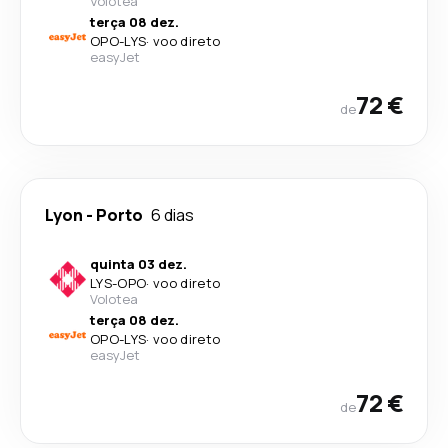
Volotea
terça 08 dez.
OPO
-
LYS
·
voo direto
easyJet
72 €
de
Lyon
-
Porto
6 dias
quinta 03 dez.
LYS
-
OPO
·
voo direto
Volotea
terça 08 dez.
OPO
-
LYS
·
voo direto
easyJet
72 €
de