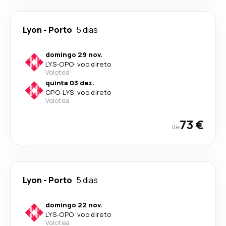
Lyon
-
Porto
5 dias
domingo 29 nov.
LYS
-
OPO
·
voo direto
Volotea
quinta 03 dez.
OPO
-
LYS
·
voo direto
Volotea
73 €
de
Lyon
-
Porto
5 dias
domingo 22 nov.
LYS
-
OPO
·
voo direto
Volotea