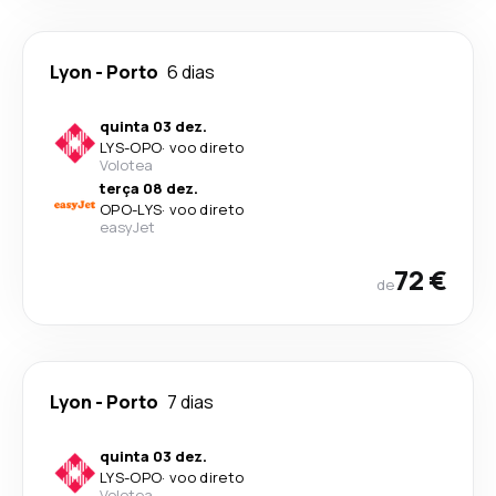
Lyon
-
Porto
6 dias
quinta 03 dez.
LYS
-
OPO
·
voo direto
Volotea
terça 08 dez.
OPO
-
LYS
·
voo direto
easyJet
72 €
de
Lyon
-
Porto
7 dias
quinta 03 dez.
LYS
-
OPO
·
voo direto
Volotea