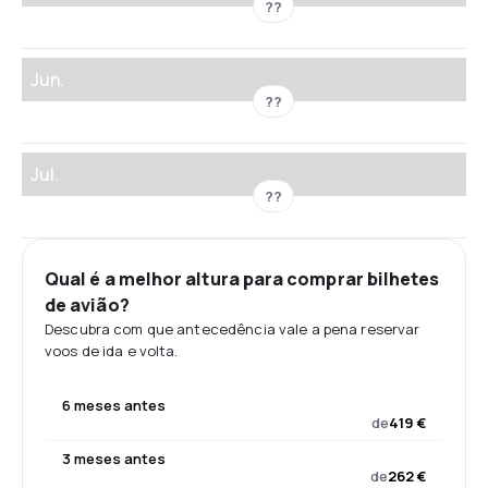
??
Jun.
??
Jul.
??
Qual é a melhor altura para comprar bilhetes
de avião?
Descubra com que antecedência vale a pena reservar
voos de ida e volta.
6 meses antes
de
419 €
3 meses antes
de
262 €