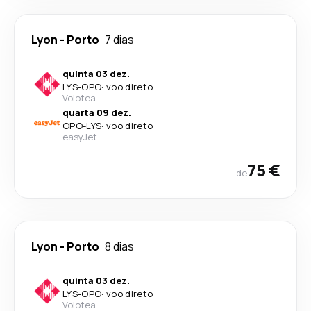
Lyon
-
Porto
7 dias
quinta 03 dez.
LYS
-
OPO
·
voo direto
Volotea
quarta 09 dez.
OPO
-
LYS
·
voo direto
easyJet
75 €
de
Lyon
-
Porto
8 dias
quinta 03 dez.
LYS
-
OPO
·
voo direto
Volotea