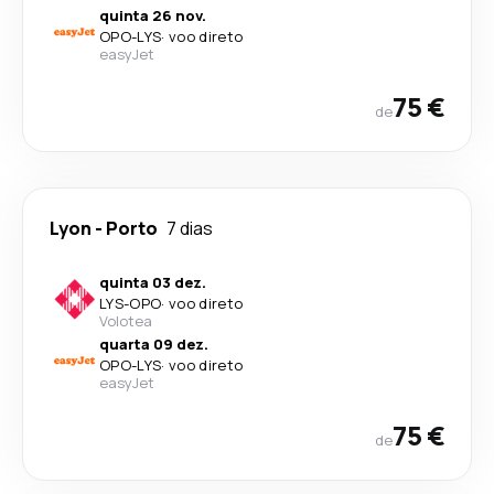
quinta 26 nov.
OPO
-
LYS
·
voo direto
easyJet
75 €
de
Lyon
-
Porto
7 dias
quinta 03 dez.
LYS
-
OPO
·
voo direto
Volotea
quarta 09 dez.
OPO
-
LYS
·
voo direto
easyJet
75 €
de