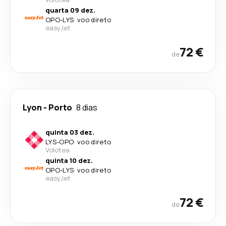
quarta 09 dez.
OPO
-
LYS
·
voo direto
easyJet
72 €
de
Lyon
-
Porto
8 dias
quinta 03 dez.
LYS
-
OPO
·
voo direto
Volotea
quinta 10 dez.
OPO
-
LYS
·
voo direto
easyJet
72 €
de