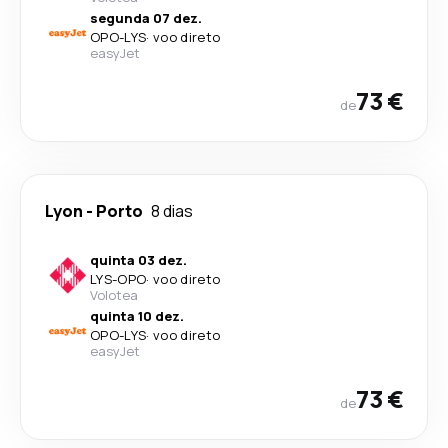
segunda 07 dez.
OPO
-
LYS
·
voo direto
easyJet
73 €
de
Lyon
-
Porto
8 dias
quinta 03 dez.
LYS
-
OPO
·
voo direto
Volotea
quinta 10 dez.
OPO
-
LYS
·
voo direto
easyJet
73 €
de