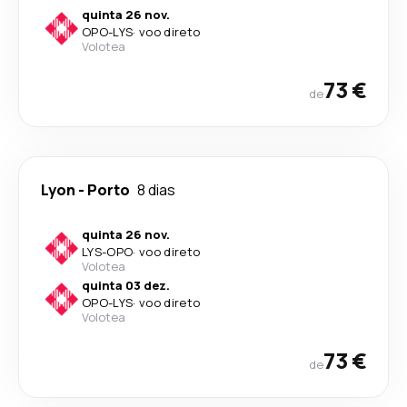
quinta 26 nov.
OPO
-
LYS
·
voo direto
Volotea
73 €
de
Lyon
-
Porto
8 dias
quinta 26 nov.
LYS
-
OPO
·
voo direto
Volotea
quinta 03 dez.
OPO
-
LYS
·
voo direto
Volotea
73 €
de