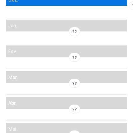
Jan.
??
Fev.
??
Mar.
??
Abr.
??
Mai.