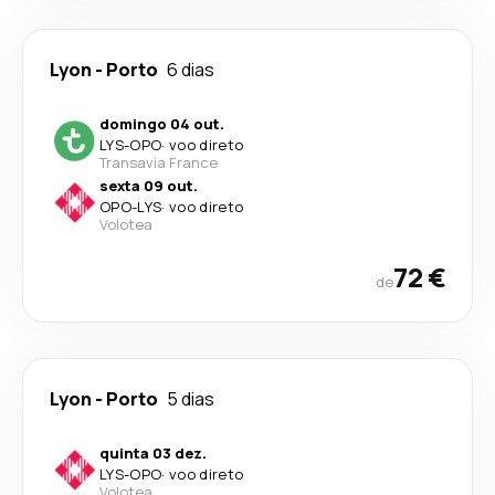
Lyon
-
Porto
6 dias
domingo 04 out.
LYS
-
OPO
·
voo direto
Transavia France
sexta 09 out.
OPO
-
LYS
·
voo direto
Volotea
72 €
de
Lyon
-
Porto
5 dias
quinta 03 dez.
LYS
-
OPO
·
voo direto
Volotea