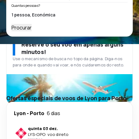
Quantas pessoas?
Procurar
Reserve o seu voo em apenas alguns
minutos!
Use o mecanismo de busca no topo da página. Diga-nos
para onde e quando vai voar, e nós cuidaremos do resto.
Ofertas especiais de voos de Lyon para Porto
Lyon
-
Porto
6 dias
quinta 03 dez.
LYS
-
OPO
·
voo direto