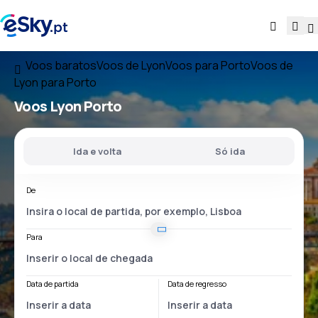
Voos baratos
Voos de Lyon
Voos para Porto
Voos de
Lyon para Porto
Voos
Lyon Porto
Ida e volta
Só ida
De
Para
Data de partida
Data de regresso