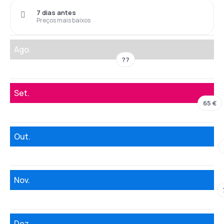
7 dias antes
Preços mais baixos
Ago.
??
Set.
65 €
Out.
Nov.
Dez.