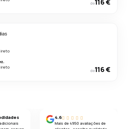
116 €
de
dias
ireto
ez.
ireto
116 €
de
odidades
4.6
adicionais
Mais de 4950 avaliações de