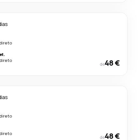
dias
direto
et.
direto
48 €
de
dias
direto
direto
48 €
de