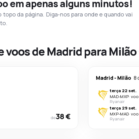
voo em apenas alguns minutos!
topo da página. Diga-nos para onde e quando vai
to.
e voos de Madrid para Milão
Madrid
-
Milão
8 
terça 22 set.
MAD
-
MXP
·
voo
Ryanair
terça 29 set.
38 €
MXP
-
MAD
·
voo
de
Ryanair