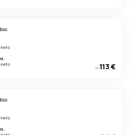
dias
ireto
ez.
ireto
113 €
de
dias
ireto
ez.
ireto