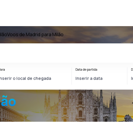
ilão
Voos de Madrid para Milão
ara
Data de partida
D
lão