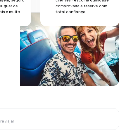
agem, seguro
clientes - escolha qualidade
luguer de
comprovada e reserve com
ais e muito
total confiança.
ra viajar