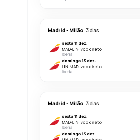
Madrid
-
Milão
3 dias
sexta 11 dez.
MAD
-
LIN
·
voo direto
Iberia
domingo 13 dez.
LIN
-
MAD
·
voo direto
Iberia
Madrid
-
Milão
3 dias
sexta 11 dez.
MAD
-
LIN
·
voo direto
Iberia
domingo 13 dez.
LIN
-
MAD
·
voo direto