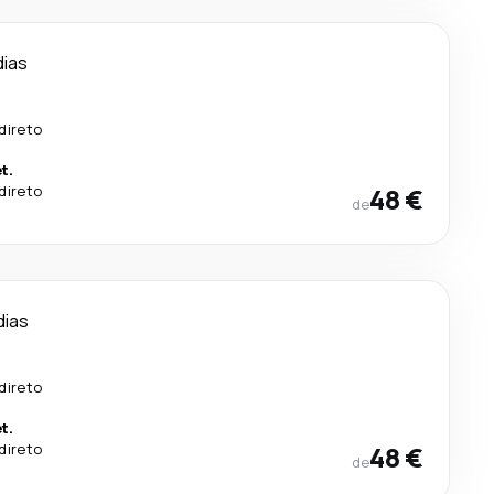
dias
direto
t.
direto
48 €
de
dias
direto
t.
direto
48 €
de