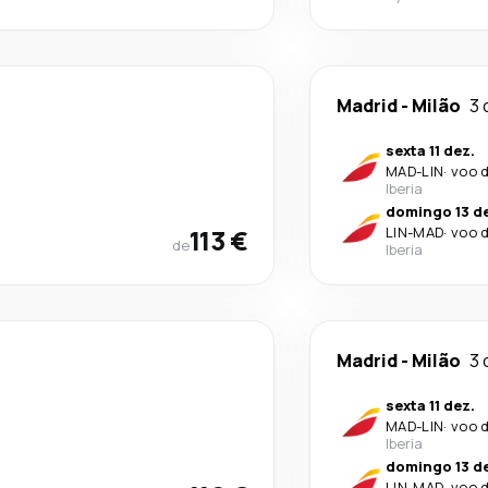
Madrid
-
Milão
3 
sexta 11 dez.
MAD
-
LIN
·
voo d
Iberia
domingo 13 d
113 €
LIN
-
MAD
·
voo d
de
Iberia
Madrid
-
Milão
3 
sexta 11 dez.
MAD
-
LIN
·
voo d
Iberia
domingo 13 d
LIN
-
MAD
·
voo d