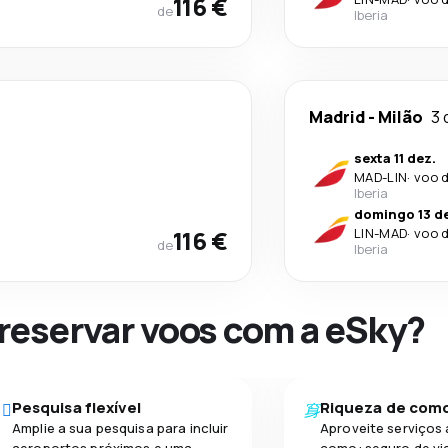
116 €
de
Iberia
Madrid
-
Milão
3 
sexta 11 dez.
MAD
-
LIN
·
voo d
Iberia
domingo 13 d
116 €
LIN
-
MAD
·
voo d
de
Iberia
 reservar voos com a eSky?
Pesquisa flexível
Riqueza de com
Amplie a sua pesquisa para incluir
Aproveite serviços 