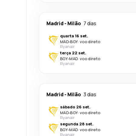
Madrid
-
Milão
7 dias
quarta 16 set.
MAD
-
BGY
·
voo direto
Ryanair
terça 22 set.
BGY
-
MAD
·
voo direto
Ryanair
Madrid
-
Milão
3 dias
sábado 26 set.
MAD
-
BGY
·
voo direto
Ryanair
segunda 28 set.
BGY
-
MAD
·
voo direto
Ryanair