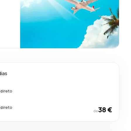
dias
 direto
 direto
38 €
de