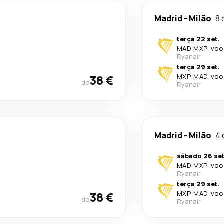
Madrid
-
Milão
8 
terça 22 set.
MAD
-
MXP
·
voo
Ryanair
terça 29 set.
38 €
MXP
-
MAD
·
voo
de
Ryanair
Madrid
-
Milão
4 
sábado 26 set
MAD
-
MXP
·
voo
Ryanair
terça 29 set.
38 €
MXP
-
MAD
·
voo
de
Ryanair