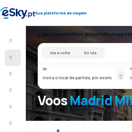
Sua plataforma de viagem
Voos baratos
Voos de Madrid
Voos para M
Voo+Hotel
Ida e volta
Só ida
Voos
baratos
De
P
Férias
City
Break
Voos
Madrid Mi
Alojamentos
Ofertas