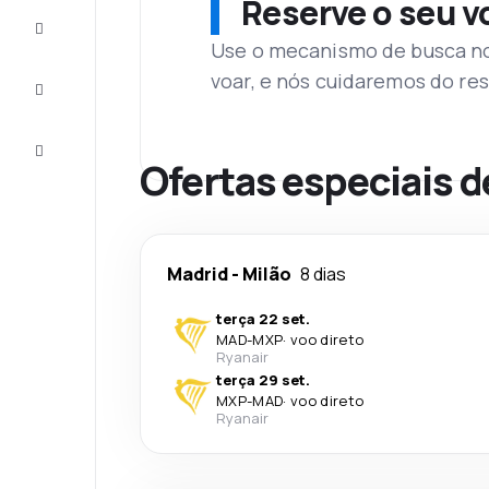
Reserve o seu 
Complete
a viagem
Use o mecanismo de busca no 
voar, e nós cuidaremos do res
Inspirações
e dicas
Atendimento
Cliente
Ofertas especiais d
Madrid
-
Milão
8 dias
terça 22 set.
MAD
-
MXP
·
voo direto
Ryanair
terça 29 set.
MXP
-
MAD
·
voo direto
Ryanair