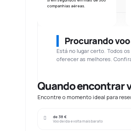
si em segundos em mais de 500
companhias aéreas.
Procurando voo
Está no lugar certo. Todos o
oferecer as melhores. Confir
Quando encontrar v
Encontre o momento ideal para reser
de 38 €
Voo de ida e volta mais barato