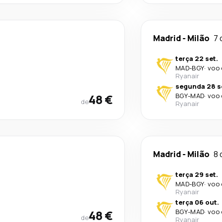
Madrid
-
Milão
7 
terça 22 set.
MAD
-
BGY
·
voo 
Ryanair
segunda 28 s
48 €
BGY
-
MAD
·
voo 
de
Ryanair
Madrid
-
Milão
8 
terça 29 set.
MAD
-
BGY
·
voo 
Ryanair
terça 06 out.
48 €
BGY
-
MAD
·
voo 
de
Ryanair