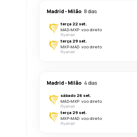
Madrid
-
Milão
8 dias
terça 22 set.
MAD
-
MXP
·
voo direto
Ryanair
terça 29 set.
MXP
-
MAD
·
voo direto
Ryanair
Madrid
-
Milão
4 dias
sábado 26 set.
MAD
-
MXP
·
voo direto
Ryanair
terça 29 set.
MXP
-
MAD
·
voo direto
Ryanair