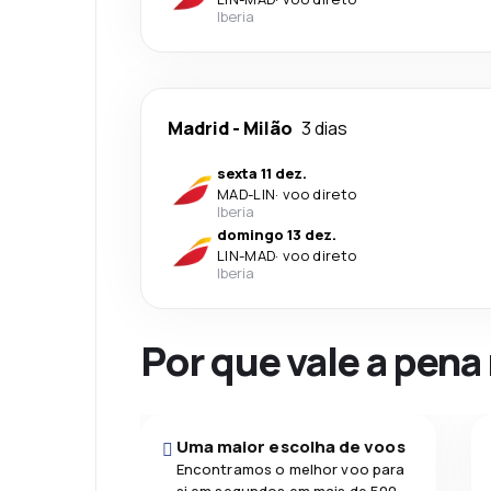
Iberia
Madrid
-
Milão
3 dias
sexta 11 dez.
MAD
-
LIN
·
voo direto
Iberia
domingo 13 dez.
LIN
-
MAD
·
voo direto
Iberia
Por que vale a pena
Uma maior escolha de voos
Encontramos o melhor voo para