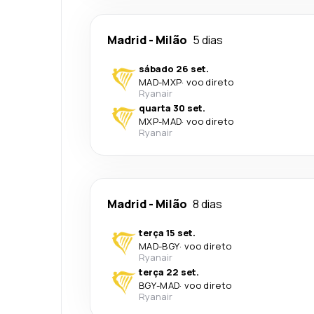
Madrid
-
Milão
5 dias
sábado 26 set.
MAD
-
MXP
·
voo direto
Ryanair
quarta 30 set.
MXP
-
MAD
·
voo direto
Ryanair
Madrid
-
Milão
8 dias
terça 15 set.
MAD
-
BGY
·
voo direto
Ryanair
terça 22 set.
BGY
-
MAD
·
voo direto
Ryanair