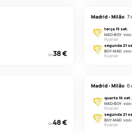
Madrid
-
Milão
7 
terça 15 set.
MAD
-
BGY
·
voo 
Ryanair
segunda 21 se
38 €
BGY
-
MAD
·
voo 
de
Ryanair
Madrid
-
Milão
6 
quarta 16 set.
MAD
-
BGY
·
voo 
Ryanair
segunda 21 se
48 €
BGY
-
MAD
·
voo 
de
Ryanair