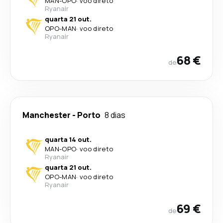
MAN
-
OPO
·
voo direto
Ryanair
quarta 21 out.
OPO
-
MAN
·
voo direto
Ryanair
68 €
de
Manchester
-
Porto
8 dias
quarta 14 out.
MAN
-
OPO
·
voo direto
Ryanair
quarta 21 out.
OPO
-
MAN
·
voo direto
Ryanair
69 €
de