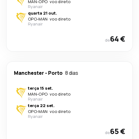
MAN
-
OPO
·
voo direto
Ryanair
quarta 21 out.
OPO
-
MAN
·
voo direto
Ryanair
64 €
de
Manchester
-
Porto
8 dias
terça 15 set.
MAN
-
OPO
·
voo direto
Ryanair
terça 22 set.
OPO
-
MAN
·
voo direto
Ryanair
65 €
de