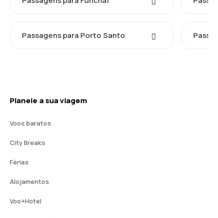
Passagens para Funchal
Passag
Passagens para Porto Santo
Passag
Planeie a sua viagem
Voos baratos
City Breaks
Férias
Alojamentos
Voo+Hotel