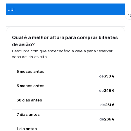
Jul.
1
Qual é a melhor altura para comprar bilhetes
de avião?
Descubra com que antecedência vale a pena reservar
voos de ida e volta.
6 meses antes
de
350 €
3 meses antes
de
246 €
30 dias antes
de
261 €
7 dias antes
de
286 €
1 dia antes