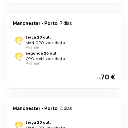
Manchester
-
Porto
7 dias
terça 20 out.
MAN
-
OPO
·
voo direto
Ryanair
segunda 26 out.
OPO
-
MAN
·
voo direto
Ryanair
70 €
de
Manchester
-
Porto
4 dias
terça 20 out.
MAN
-
OPO
·
voo direto