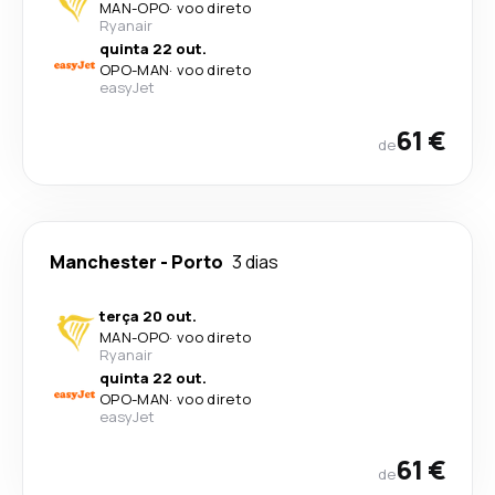
MAN
-
OPO
·
voo direto
Ryanair
quinta 22 out.
OPO
-
MAN
·
voo direto
easyJet
61 €
de
Manchester
-
Porto
3 dias
terça 20 out.
MAN
-
OPO
·
voo direto
Ryanair
quinta 22 out.
OPO
-
MAN
·
voo direto
easyJet
61 €
de