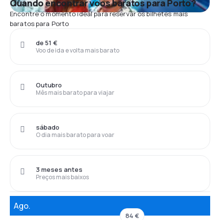
Quando encontrar voos baratos para Porto?
Encontre o momento ideal para reservar os bilhetes mais
baratos para Porto
de 51 €
Voo de ida e volta mais barato
Outubro
Mês mais barato para viajar
sábado
O dia mais barato para voar
3 meses antes
Preços mais baixos
Ago.
84 €