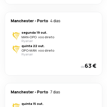
Manchester
-
Porto
4 dias
segunda 19 out.
MAN
-
OPO
·
voo direto
Ryanair
quinta 22 out.
OPO
-
MAN
·
voo direto
Ryanair
63 €
de
Manchester
-
Porto
7 dias
quinta 15 out.