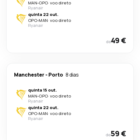
MAN
-
OPO
·
voo direto
Ryanair
quinta 22 out.
OPO
-
MAN
·
voo direto
Ryanair
49 €
de
Manchester
-
Porto
8 dias
quinta 15 out.
MAN
-
OPO
·
voo direto
Ryanair
quinta 22 out.
OPO
-
MAN
·
voo direto
Ryanair
59 €
de