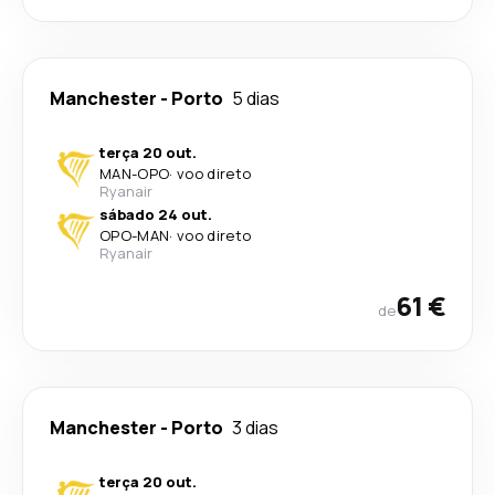
Manchester
-
Porto
5 dias
terça 20 out.
MAN
-
OPO
·
voo direto
Ryanair
sábado 24 out.
OPO
-
MAN
·
voo direto
Ryanair
61 €
de
Manchester
-
Porto
3 dias
terça 20 out.