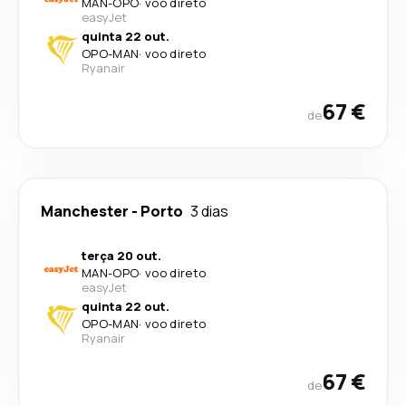
MAN
-
OPO
·
voo direto
easyJet
quinta 22 out.
OPO
-
MAN
·
voo direto
Ryanair
67 €
de
Manchester
-
Porto
3 dias
terça 20 out.
MAN
-
OPO
·
voo direto
easyJet
quinta 22 out.
OPO
-
MAN
·
voo direto
Ryanair
67 €
de