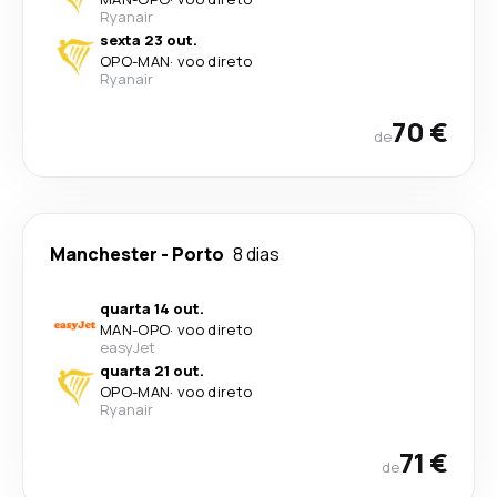
Ryanair
sexta 23 out.
OPO
-
MAN
·
voo direto
Ryanair
70 €
de
Manchester
-
Porto
8 dias
quarta 14 out.
MAN
-
OPO
·
voo direto
easyJet
quarta 21 out.
OPO
-
MAN
·
voo direto
Ryanair
71 €
de