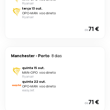
Ryanair
terça 13 out.
OPO
-
MAN
·
voo direto
Ryanair
71 €
de
Manchester
-
Porto
8 dias
quinta 15 out.
MAN
-
OPO
·
voo direto
Ryanair
quinta 22 out.
OPO
-
MAN
·
voo direto
easyJet
71 €
de