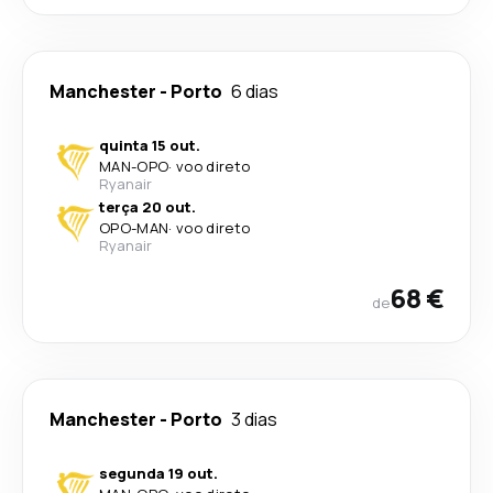
Manchester
-
Porto
6 dias
quinta 15 out.
MAN
-
OPO
·
voo direto
Ryanair
terça 20 out.
OPO
-
MAN
·
voo direto
Ryanair
68 €
de
Manchester
-
Porto
3 dias
segunda 19 out.