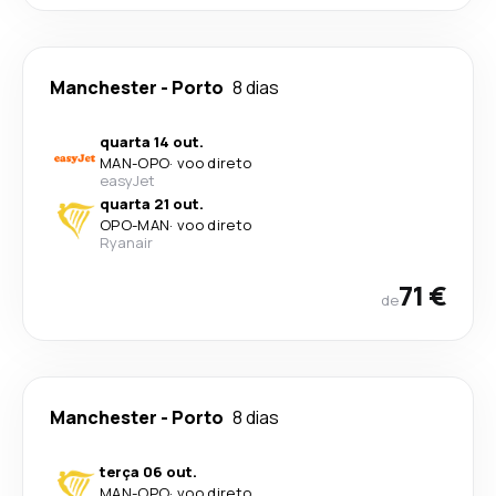
Manchester
-
Porto
8 dias
quarta 14 out.
MAN
-
OPO
·
voo direto
easyJet
quarta 21 out.
OPO
-
MAN
·
voo direto
Ryanair
71 €
de
Manchester
-
Porto
8 dias
terça 06 out.
MAN
-
OPO
·
voo direto