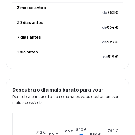
3 meses antes
de
752 €
30 dias antes
de
864 €
7 dias antes
de
927 €
1 dia antes
de
519 €
Descubra o dia mais barato para voar
Descubra em que dia da semana os voos costumam ser
mais acessíveis.
840 €
794 €
783 €
712 €
631 €
580 €