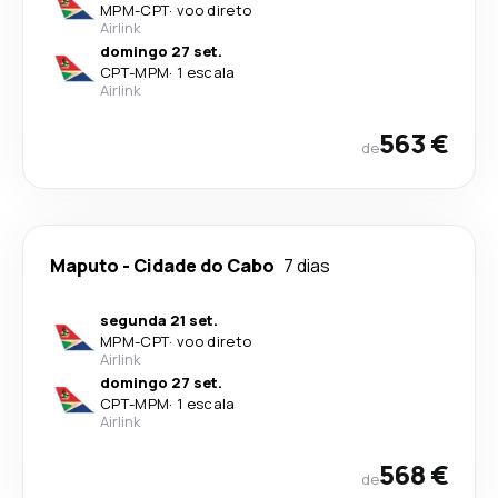
MPM
-
CPT
·
voo direto
Airlink
domingo 27 set.
CPT
-
MPM
·
1 escala
Airlink
563 €
de
Maputo
-
Cidade do Cabo
7 dias
segunda 21 set.
MPM
-
CPT
·
voo direto
Airlink
domingo 27 set.
CPT
-
MPM
·
1 escala
Airlink
568 €
de