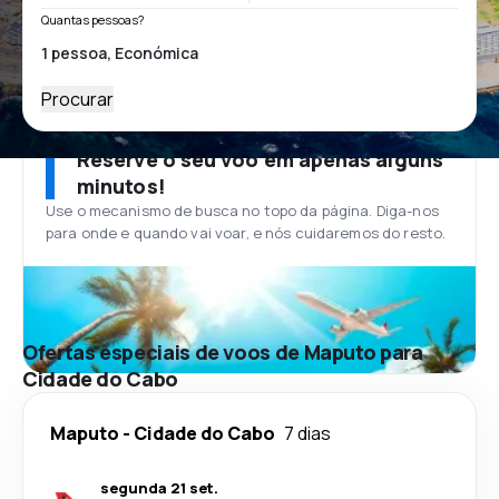
Quantas pessoas?
Procurar
Reserve o seu voo em apenas alguns
minutos!
Use o mecanismo de busca no topo da página. Diga-nos
para onde e quando vai voar, e nós cuidaremos do resto.
Ofertas especiais de voos de Maputo para
Cidade do Cabo
Maputo
-
Cidade do Cabo
7 dias
segunda 21 set.