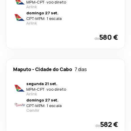
MPM
-
CPT
·
voo direto
Airlink
domingo 27 set.
CPT
-
MPM
·
1 escala
Airlink
580 €
de
Maputo
-
Cidade do Cabo
7 dias
segunda 21 set.
MPM
-
CPT
·
voo direto
Airlink
domingo 27 set.
CPT
-
MPM
·
1 escala
CemAir
582 €
de