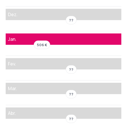
Dez.
??
Jan.
506 €
Fev.
??
Mar.
??
Abr.
??