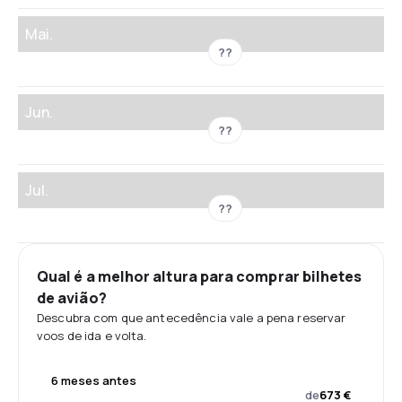
Mai.
??
Jun.
??
Jul.
??
Qual é a melhor altura para comprar bilhetes
de avião?
Descubra com que antecedência vale a pena reservar
voos de ida e volta.
6 meses antes
de
673 €