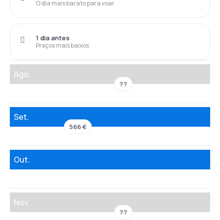
O dia mais barato para voar
1 dia antes
Preços mais baixos
Ago.
??
Set.
566 €
Out.
Nov.
??