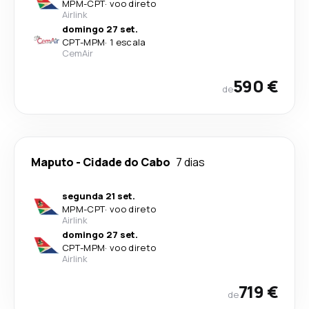
MPM
-
CPT
·
voo direto
Airlink
domingo 27 set.
CPT
-
MPM
·
1 escala
CemAir
590 €
de
Maputo
-
Cidade do Cabo
7 dias
segunda 21 set.
MPM
-
CPT
·
voo direto
Airlink
domingo 27 set.
CPT
-
MPM
·
voo direto
Airlink
719 €
de