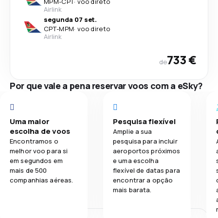
MPM
-
CPT
·
voo direto
Airlink
segunda 07 set.
CPT
-
MPM
·
voo direto
Airlink
733 €
de
Por que vale a pena reservar voos com a eSky?
Uma maior
Pesquisa flexível
escolha de voos
Amplie a sua
Encontramos o
pesquisa para incluir
melhor voo para si
aeroportos próximos
em segundos em
e uma escolha
mais de 500
flexível de datas para
companhias aéreas.
encontrar a opção
mais barata.