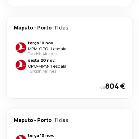
Maputo
-
Porto
11 dias
terça 10 nov.
MPM
-
OPO
·
1 escala
Turkish Airlines
sexta 20 nov.
OPO
-
MPM
·
1 escala
Turkish Airlines
804 €
de
Maputo
-
Porto
11 dias
terça 10 nov.