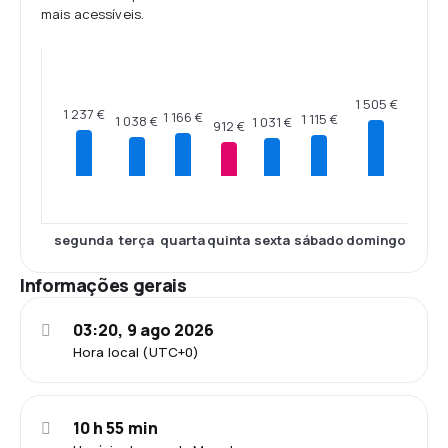
mais acessíveis.
1 505 €
1 237 €
1 166 €
1 115 €
1 038 €
1 031 €
912 €
segunda
terça
quarta
quinta
sexta
sábado
domingo
Informações gerais
03:20, 9 ago 2026
Hora local (UTC+0)
10 h 55 min