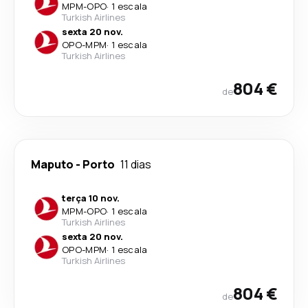
MPM
-
OPO
·
1 escala
Turkish Airlines
sexta 20 nov.
OPO
-
MPM
·
1 escala
Turkish Airlines
804 €
de
Maputo
-
Porto
11 dias
terça 10 nov.
MPM
-
OPO
·
1 escala
Turkish Airlines
sexta 20 nov.
OPO
-
MPM
·
1 escala
Turkish Airlines
804 €
de