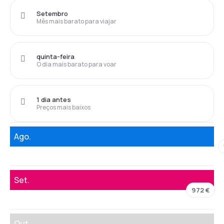
Setembro
Mês mais barato para viajar
quinta-feira
O dia mais barato para voar
1 dia antes
Preços mais baixos
Ago.
Set.
972 €
Out.