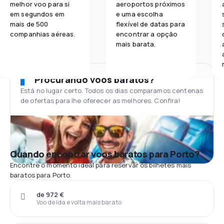
melhor voo para si
aeroportos próximos
em segundos em
e uma escolha
mais de 500
flexível de datas para
companhias aéreas.
encontrar a opção
mais barata.
Procurando voos baratos?
Está no lugar certo. Todos os dias comparamos centenas
de ofertas para lhe oferecer as melhores. Confira!
Quando encontrar voos baratos para Porto?
Encontre o momento ideal para reservar os bilhetes mais
baratos para Porto
de 972 €
Voo de ida e volta mais barato