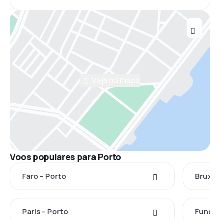
Veja no mapa
Voos populares para Porto
Faro - Porto
Bruxel
Paris - Porto
Funcha