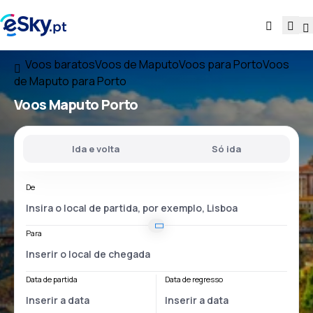
Voos baratos
Voos de Maputo
Voos para Porto
Voos
de Maputo para Porto
Voos
Maputo Porto
Ida e volta
Só ida
De
Para
Data de partida
Data de regresso