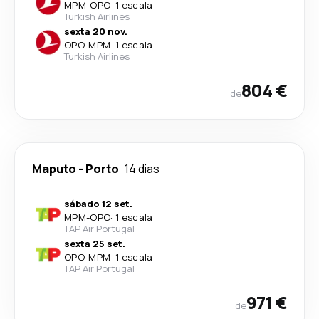
MPM
-
OPO
·
1 escala
Turkish Airlines
sexta 20 nov.
OPO
-
MPM
·
1 escala
Turkish Airlines
804 €
de
Maputo
-
Porto
14 dias
sábado 12 set.
MPM
-
OPO
·
1 escala
TAP Air Portugal
sexta 25 set.
OPO
-
MPM
·
1 escala
TAP Air Portugal
971 €
de