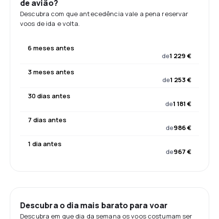
de avião?
Descubra com que antecedência vale a pena reservar
voos de ida e volta.
6 meses antes
de
1 229 €
3 meses antes
de
1 253 €
30 dias antes
de
1 181 €
7 dias antes
de
986 €
1 dia antes
de
967 €
Descubra o dia mais barato para voar
Descubra em que dia da semana os voos costumam ser