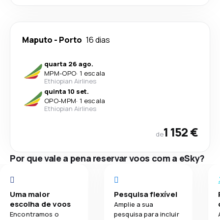
Maputo
-
Porto
16 dias
quarta 26 ago.
MPM
-
OPO
·
1 escala
Ethiopian Airlines
quinta 10 set.
OPO
-
MPM
·
1 escala
Ethiopian Airlines
1 152 €
de
Por que vale a pena reservar voos com a eSky?
Uma maior
Pesquisa flexível
escolha de voos
Amplie a sua
Encontramos o
pesquisa para incluir