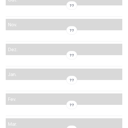
??
Nov.
??
Dez.
??
Jan.
??
Fev.
??
Mar.