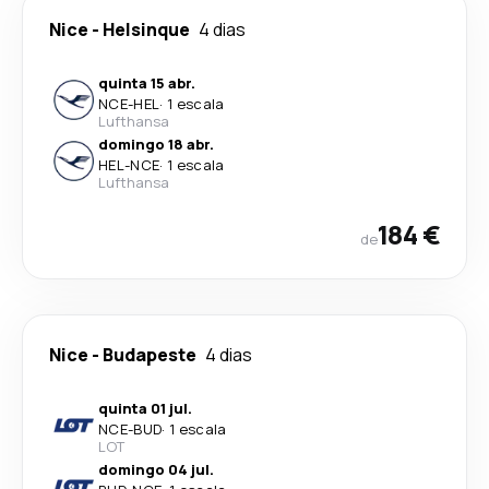
Nice
-
Helsinque
4 dias
quinta 15 abr.
NCE
-
HEL
·
1 escala
Lufthansa
domingo 18 abr.
HEL
-
NCE
·
1 escala
Lufthansa
184 €
de
Nice
-
Budapeste
4 dias
quinta 01 jul.
NCE
-
BUD
·
1 escala
LOT
domingo 04 jul.