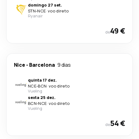
domingo 27 set.
STN
-
NCE
·
voo direto
Ryanair
49 €
de
Nice
-
Barcelona
9 dias
quinta 17 dez.
NCE
-
BCN
·
voo direto
Vueling
sexta 25 dez.
BCN
-
NCE
·
voo direto
Vueling
54 €
de