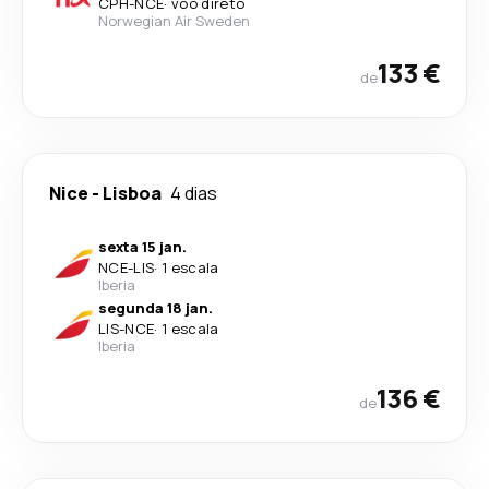
CPH
-
NCE
·
voo direto
Norwegian Air Sweden
133 €
de
Nice
-
Lisboa
4 dias
sexta 15 jan.
NCE
-
LIS
·
1 escala
Iberia
segunda 18 jan.
LIS
-
NCE
·
1 escala
Iberia
136 €
de