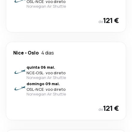
OSL
-
NCE
·
voo direto
Norwegian Air Shuttle
121 €
de
Nice
-
Oslo
4 dias
quinta 06 mai.
NCE
-
OSL
·
voo direto
Norwegian Air Shuttle
domingo 09 mai.
OSL
-
NCE
·
voo direto
Norwegian Air Shuttle
121 €
de