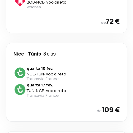
BOD
-
NCE
·
voo direto
Volotea
72 €
de
Nice
-
Túnis
8 dias
quarta 10 fev.
NCE
-
TUN
·
voo direto
Transavia France
quarta 17 fev.
TUN
-
NCE
·
voo direto
Transavia France
109 €
de