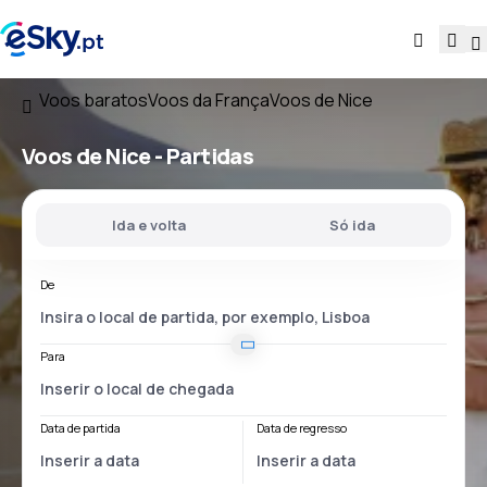
Voos baratos
Voos da França
Voos de Nice
Voos
de Nice
- Partidas
Ida e volta
Só ida
De
Para
Data de partida
Data de regresso