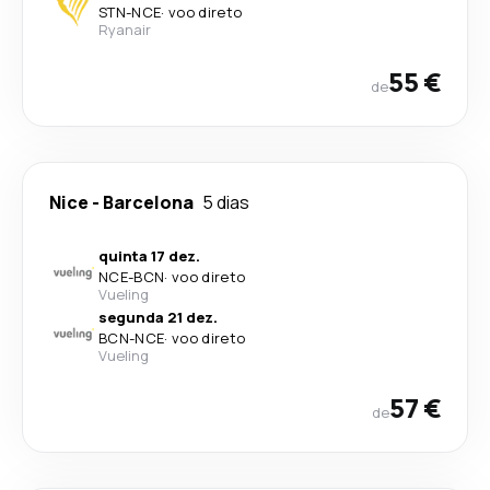
STN
-
NCE
·
voo direto
Ryanair
55 €
de
Nice
-
Barcelona
5 dias
quinta 17 dez.
NCE
-
BCN
·
voo direto
Vueling
segunda 21 dez.
BCN
-
NCE
·
voo direto
Vueling
57 €
de