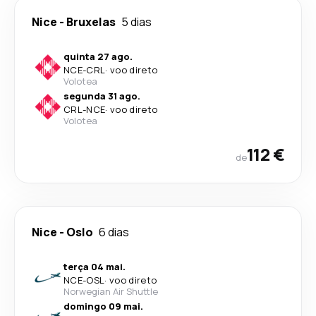
Nice
-
Bruxelas
5 dias
quinta 27 ago.
NCE
-
CRL
·
voo direto
Volotea
segunda 31 ago.
CRL
-
NCE
·
voo direto
Volotea
112 €
de
Nice
-
Oslo
6 dias
terça 04 mai.
NCE
-
OSL
·
voo direto
Norwegian Air Shuttle
domingo 09 mai.