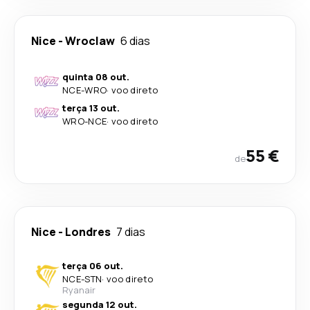
Nice
-
Wroclaw
6 dias
quinta 08 out.
NCE
-
WRO
·
voo direto
terça 13 out.
WRO
-
NCE
·
voo direto
55 €
de
Nice
-
Londres
7 dias
terça 06 out.
NCE
-
STN
·
voo direto
Ryanair
segunda 12 out.