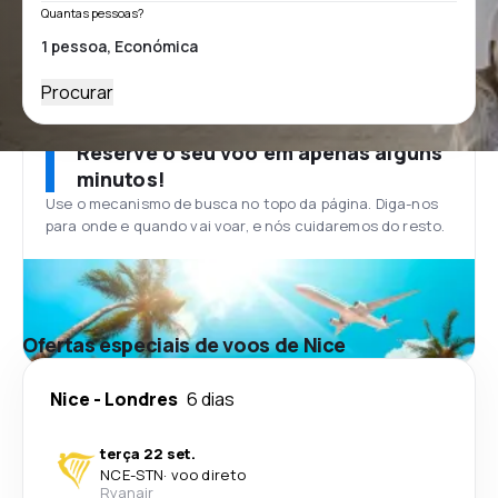
Quantas pessoas?
Procurar
Reserve o seu voo em apenas alguns
minutos!
Use o mecanismo de busca no topo da página. Diga-nos
para onde e quando vai voar, e nós cuidaremos do resto.
Ofertas especiais de voos de Nice
Nice
-
Londres
6 dias
terça 22 set.
NCE
-
STN
·
voo direto
Ryanair