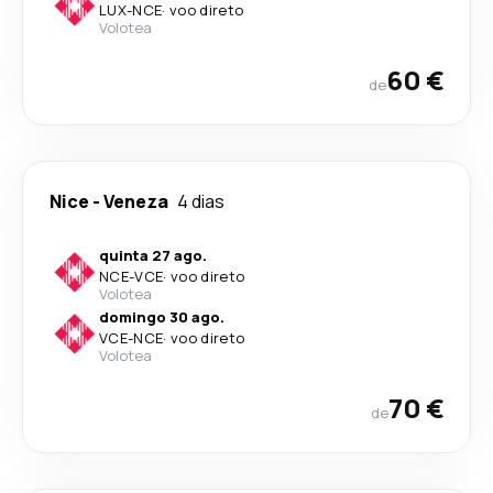
LUX
-
NCE
·
voo direto
Volotea
60 €
de
Nice
-
Veneza
4 dias
quinta 27 ago.
NCE
-
VCE
·
voo direto
Volotea
domingo 30 ago.
VCE
-
NCE
·
voo direto
Volotea
70 €
de