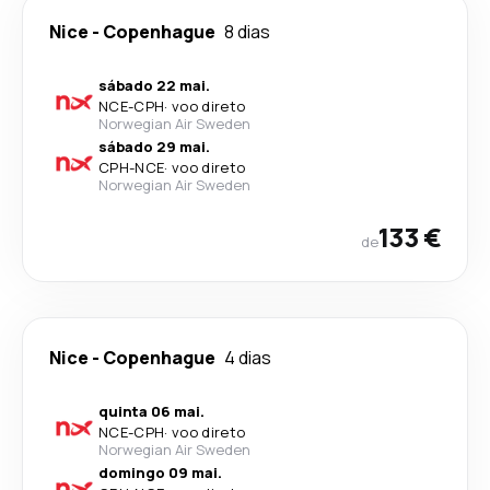
Nice
-
Copenhague
8 dias
sábado 22 mai.
NCE
-
CPH
·
voo direto
Norwegian Air Sweden
sábado 29 mai.
CPH
-
NCE
·
voo direto
Norwegian Air Sweden
133 €
de
Nice
-
Copenhague
4 dias
quinta 06 mai.
NCE
-
CPH
·
voo direto
Norwegian Air Sweden
domingo 09 mai.