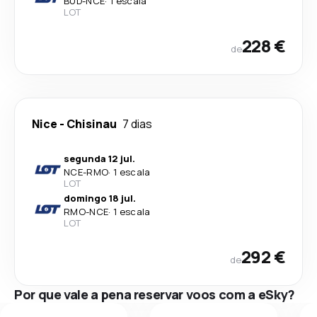
BUD
-
NCE
·
1 escala
LOT
228 €
de
Nice
-
Chisinau
7 dias
segunda 12 jul.
NCE
-
RMO
·
1 escala
LOT
domingo 18 jul.
RMO
-
NCE
·
1 escala
LOT
292 €
de
Por que vale a pena reservar voos com a eSky?