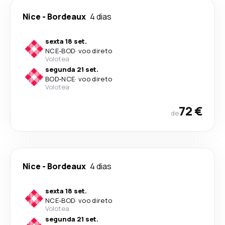
Nice
-
Bordeaux
4 dias
sexta 18 set.
NCE
-
BOD
·
voo direto
Volotea
segunda 21 set.
BOD
-
NCE
·
voo direto
Volotea
72 €
de
Nice
-
Bordeaux
4 dias
sexta 18 set.
NCE
-
BOD
·
voo direto
Volotea
segunda 21 set.