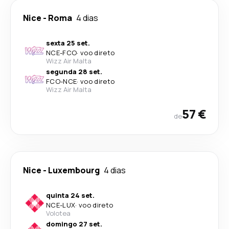
Nice
-
Roma
4 dias
sexta 25 set.
NCE
-
FCO
·
voo direto
Wizz Air Malta
segunda 28 set.
FCO
-
NCE
·
voo direto
Wizz Air Malta
57 €
de
Nice
-
Luxembourg
4 dias
quinta 24 set.
NCE
-
LUX
·
voo direto
Volotea
domingo 27 set.