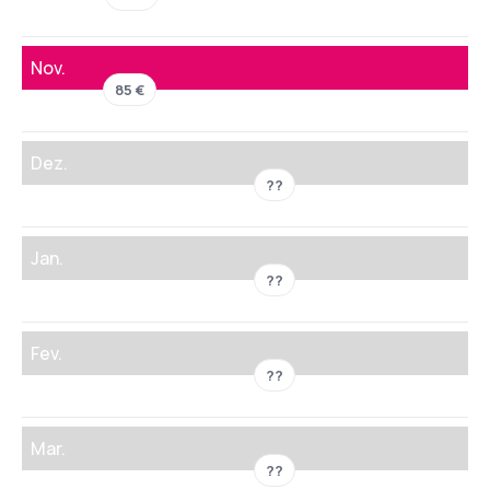
Nov.
85 €
Dez.
??
Jan.
??
Fev.
??
Mar.
??