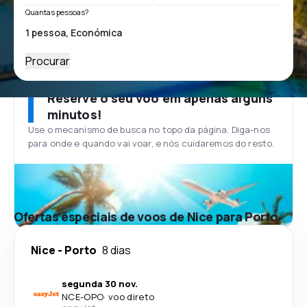
Quantas pessoas?
Procurar
Reserve o seu voo em apenas alguns
minutos!
Use o mecanismo de busca no topo da página. Diga-nos
para onde e quando vai voar, e nós cuidaremos do resto.
Ofertas especiais de voos de Nice para Porto
Nice
-
Porto
8 dias
segunda 30 nov.
NCE
-
OPO
·
voo direto