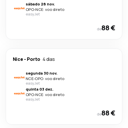
sábado 28 nov.
OPO
-
NCE
·
voo direto
easyJet
88 €
de
Nice
-
Porto
4 dias
segunda 30 nov.
NCE
-
OPO
·
voo direto
easyJet
quinta 03 dez.
OPO
-
NCE
·
voo direto
easyJet
88 €
de