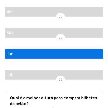
Abr.
??
Mai.
??
Jun.
Jul.
??
Qual é a melhor altura para comprar bilhetes
de avião?