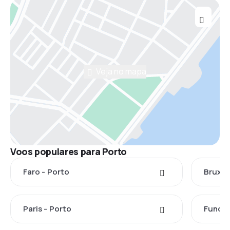
Veja no mapa
Voos populares para Porto
Faro - Porto
Bruxel
Paris - Porto
Funcha