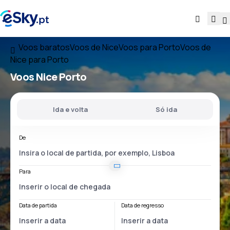
Voos baratos
Voos de Nice
Voos para Porto
Voos de
Nice para Porto
Voos
Nice Porto
Ida e volta
Só ida
De
Para
Data de partida
Data de regresso