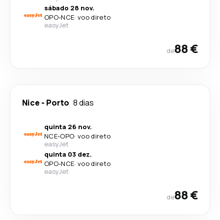
sábado 28 nov.
OPO
-
NCE
·
voo direto
easyJet
88 €
de
Nice
-
Porto
8 dias
quinta 26 nov.
NCE
-
OPO
·
voo direto
easyJet
quinta 03 dez.
OPO
-
NCE
·
voo direto
easyJet
88 €
de