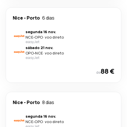
Nice
-
Porto
6 dias
segunda 16 nov.
NCE
-
OPO
·
voo direto
easyJet
sábado 21 nov.
OPO
-
NCE
·
voo direto
easyJet
88 €
de
Nice
-
Porto
8 dias
segunda 16 nov.
NCE
-
OPO
·
voo direto
easyJet