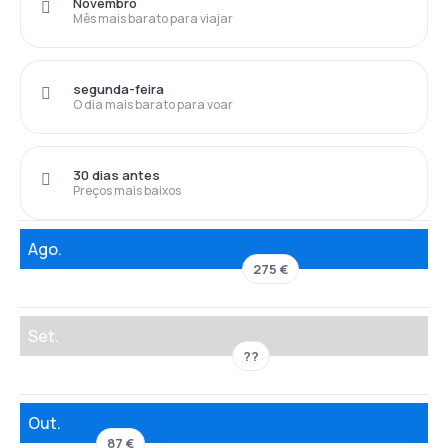
Novembro
Mês mais barato para viajar
segunda-feira
O dia mais barato para voar
30 dias antes
Preços mais baixos
Ago.
275 €
Set.
??
Out.
87 €