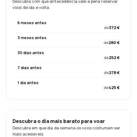
Descubra com que antecedência vale a pena reservar
voos de ida e volta.
6 meses antes
de
372 €
3 meses antes
de
280 €
30 dias antes
de
252 €
7 dias antes
de
278 €
1 dia antes
de
425 €
Descubra o dia mais barato para voar
Descubra em que dia da semana os voos costumam ser
mais acessíveis.