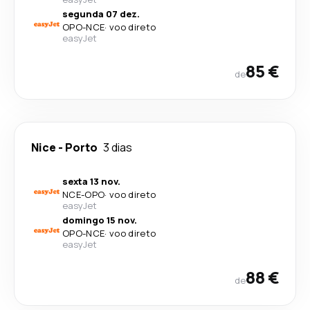
segunda 07 dez.
OPO
-
NCE
·
voo direto
easyJet
85 €
de
Nice
-
Porto
3 dias
sexta 13 nov.
NCE
-
OPO
·
voo direto
easyJet
domingo 15 nov.
OPO
-
NCE
·
voo direto
easyJet
88 €
de