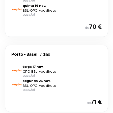
easyJet
quinta 19 nov.
BSL
-
OPO
·
voo direto
easyJet
70 €
de
Porto
-
Basel
7 dias
terça 17 nov.
OPO
-
BSL
·
voo direto
easyJet
segunda 23 nov.
BSL
-
OPO
·
voo direto
easyJet
71 €
de