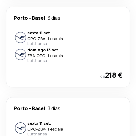
Porto
-
Basel
3 dias
sexta 11 set.
OPO
-
ZBA
·
1 escala
Lufthansa
domingo 13 set.
ZBA
-
OPO
·
1 escala
Lufthansa
218 €
de
Porto
-
Basel
3 dias
sexta 11 set.
OPO
-
ZBA
·
1 escala
Lufthansa