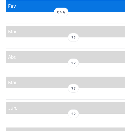
Fev.
84 €
Mar.
??
Abr.
??
Mai.
??
Jun.
??