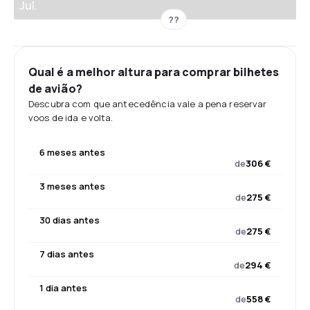
Jul.
??
Qual é a melhor altura para comprar bilhetes
de avião?
Descubra com que antecedência vale a pena reservar
voos de ida e volta.
6 meses antes
de
306 €
3 meses antes
de
275 €
30 dias antes
de
275 €
7 dias antes
de
294 €
1 dia antes
de
558 €