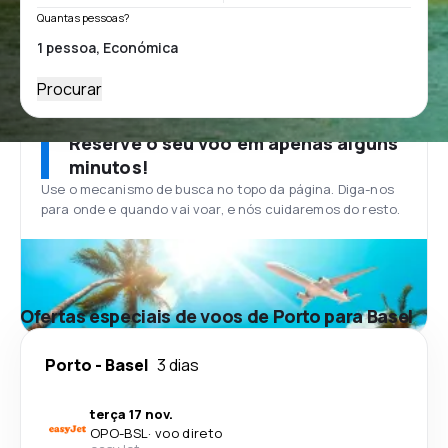
Quantas pessoas?
Procurar
Reserve o seu voo em apenas alguns
minutos!
Use o mecanismo de busca no topo da página. Diga-nos
para onde e quando vai voar, e nós cuidaremos do resto.
Ofertas especiais de voos de Porto para Basel
Porto
-
Basel
3 dias
terça 17 nov.
OPO
-
BSL
·
voo direto