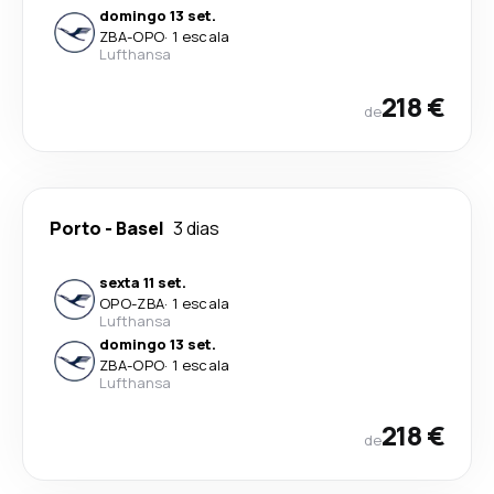
domingo 13 set.
ZBA
-
OPO
·
1 escala
Lufthansa
218 €
de
Porto
-
Basel
3 dias
sexta 11 set.
OPO
-
ZBA
·
1 escala
Lufthansa
domingo 13 set.
ZBA
-
OPO
·
1 escala
Lufthansa
218 €
de