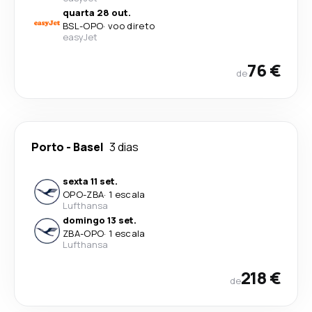
quarta 28 out.
BSL
-
OPO
·
voo direto
easyJet
76 €
de
Porto
-
Basel
3 dias
sexta 11 set.
OPO
-
ZBA
·
1 escala
Lufthansa
domingo 13 set.
ZBA
-
OPO
·
1 escala
Lufthansa
218 €
de