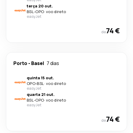
terça 20 out.
BSL
-
OPO
·
voo direto
easyJet
74 €
de
Porto
-
Basel
7 dias
quinta 15 out.
OPO
-
BSL
·
voo direto
easyJet
quarta 21 out.
BSL
-
OPO
·
voo direto
easyJet
74 €
de