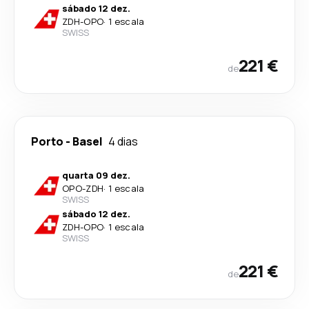
sábado 12 dez.
ZDH
-
OPO
·
1 escala
SWISS
221 €
de
Porto
-
Basel
4 dias
quarta 09 dez.
OPO
-
ZDH
·
1 escala
SWISS
sábado 12 dez.
ZDH
-
OPO
·
1 escala
SWISS
221 €
de