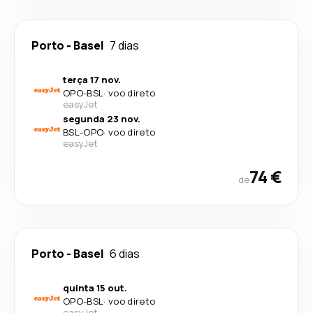
Porto
-
Basel
7 dias
terça 17 nov.
OPO
-
BSL
·
voo direto
easyJet
segunda 23 nov.
BSL
-
OPO
·
voo direto
easyJet
74 €
de
Porto
-
Basel
6 dias
quinta 15 out.
OPO
-
BSL
·
voo direto
easyJet