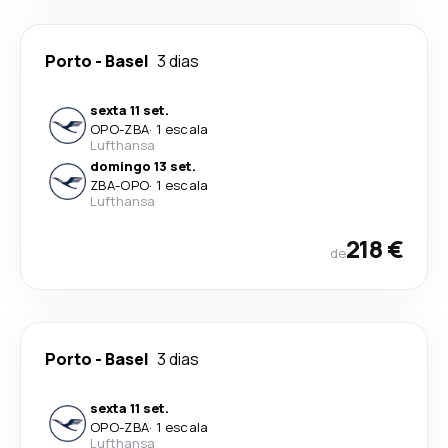
Porto
-
Basel
3 dias
sexta 11 set.
OPO
-
ZBA
·
1 escala
Lufthansa
domingo 13 set.
ZBA
-
OPO
·
1 escala
Lufthansa
218 €
de
Porto
-
Basel
3 dias
sexta 11 set.
OPO
-
ZBA
·
1 escala
Lufthansa