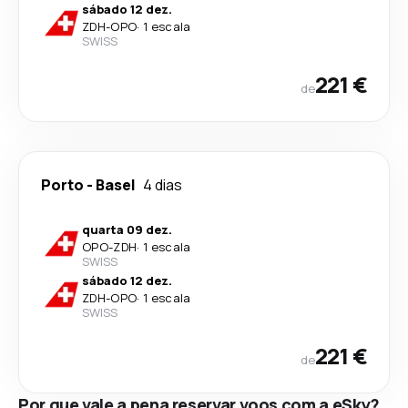
sábado 12 dez.
ZDH
-
OPO
·
1 escala
SWISS
221 €
de
Porto
-
Basel
4 dias
quarta 09 dez.
OPO
-
ZDH
·
1 escala
SWISS
sábado 12 dez.
ZDH
-
OPO
·
1 escala
SWISS
221 €
de
Por que vale a pena reservar voos com a eSky?