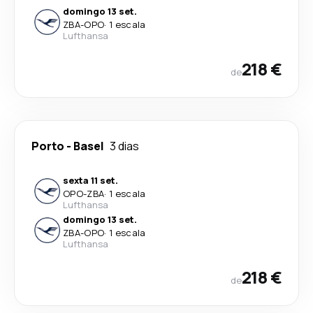
domingo 13 set.
ZBA
-
OPO
·
1 escala
Lufthansa
218 €
de
Porto
-
Basel
3 dias
sexta 11 set.
OPO
-
ZBA
·
1 escala
Lufthansa
domingo 13 set.
ZBA
-
OPO
·
1 escala
Lufthansa
218 €
de