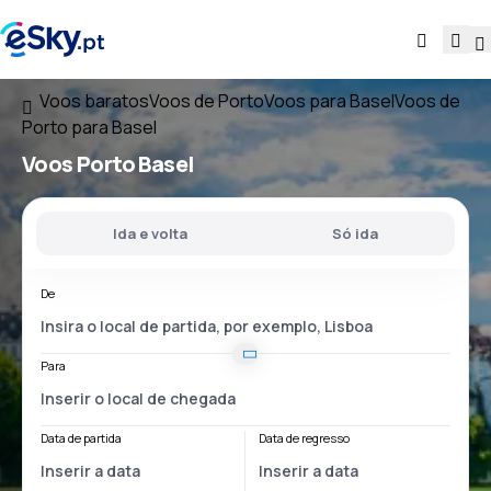
Voos baratos
Voos de Porto
Voos para Basel
Voos de
Porto para Basel
Voos
Porto Basel
Ida e volta
Só ida
De
Para
Data de partida
Data de regresso