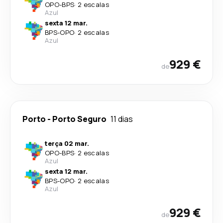
OPO
-
BPS
·
2 escalas
Azul
sexta 12 mar.
BPS
-
OPO
·
2 escalas
Azul
929 €
de
Porto
-
Porto Seguro
11 dias
terça 02 mar.
OPO
-
BPS
·
2 escalas
Azul
sexta 12 mar.
BPS
-
OPO
·
2 escalas
Azul
929 €
de