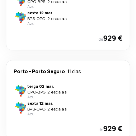
OPO
-
BPS
·
2 escalas
Azul
sexta 12 mar.
BPS
-
OPO
·
2 escalas
Azul
929 €
de
Porto
-
Porto Seguro
11 dias
terça 02 mar.
OPO
-
BPS
·
2 escalas
Azul
sexta 12 mar.
BPS
-
OPO
·
2 escalas
Azul
929 €
de