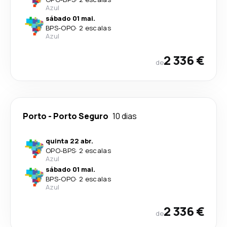
Azul
sábado 01 mai.
BPS
-
OPO
·
2 escalas
Azul
2 336 €
de
Porto
-
Porto Seguro
10 dias
quinta 22 abr.
OPO
-
BPS
·
2 escalas
Azul
sábado 01 mai.
BPS
-
OPO
·
2 escalas
Azul
2 336 €
de