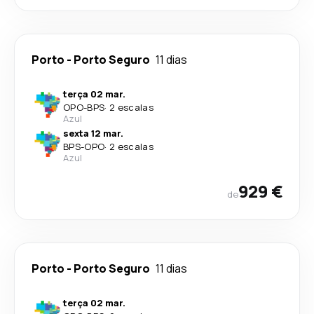
Porto
-
Porto Seguro
11 dias
terça 02 mar.
OPO
-
BPS
·
2 escalas
Azul
sexta 12 mar.
BPS
-
OPO
·
2 escalas
Azul
929 €
de
Porto
-
Porto Seguro
11 dias
terça 02 mar.