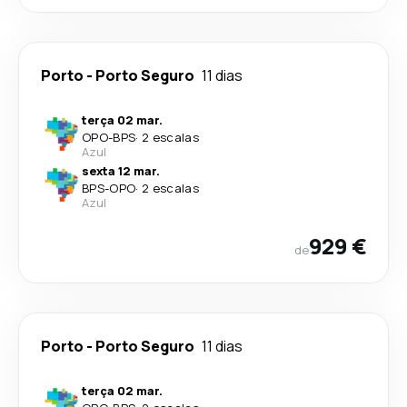
Porto
-
Porto Seguro
11 dias
terça 02 mar.
OPO
-
BPS
·
2 escalas
Azul
sexta 12 mar.
BPS
-
OPO
·
2 escalas
Azul
929 €
de
Porto
-
Porto Seguro
11 dias
terça 02 mar.