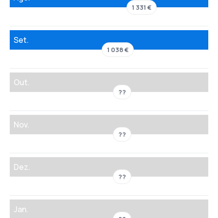
1 331 €
Set.
1 038 €
Out.
??
Nov.
??
Dez.
??
Jan.