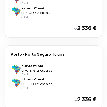
Azul
sábado 01 mai.
BPS
-
OPO
·
2 escalas
Azul
2 336 €
de
Porto
-
Porto Seguro
10 dias
quinta 22 abr.
OPO
-
BPS
·
2 escalas
Azul
sábado 01 mai.
BPS
-
OPO
·
2 escalas
Azul
2 336 €
de