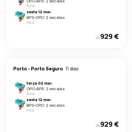
OPO
-
BPS
·
2 escalas
Azul
sexta 12 mar.
BPS
-
OPO
·
2 escalas
Azul
929 €
de
Porto
-
Porto Seguro
11 dias
terça 02 mar.
OPO
-
BPS
·
2 escalas
Azul
sexta 12 mar.
BPS
-
OPO
·
2 escalas
Azul
929 €
de