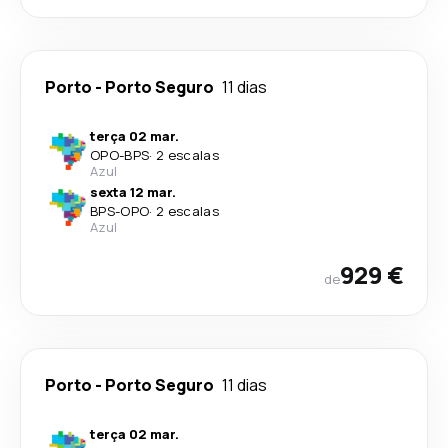
Porto
-
Porto Seguro
11 dias
terça 02 mar.
OPO
-
BPS
·
2 escalas
Azul
sexta 12 mar.
BPS
-
OPO
·
2 escalas
Azul
929 €
de
Porto
-
Porto Seguro
11 dias
terça 02 mar.