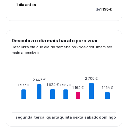
1 dia antes
de
1 158 €
Descubra o dia mais barato para voar
Descubra em que dia da semana os voos costumam ser
mais acessíveis.
2 700 €
2 443 €
1 634 €
1 587 €
1 573 €
1 164 €
1 162 €
segunda
terça
quarta
quinta
sexta
sábado
domingo