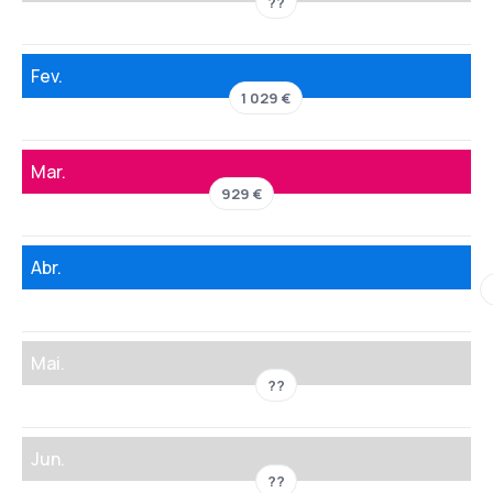
??
Fev.
1 029 €
Mar.
929 €
Abr.
Mai.
??
Jun.
??