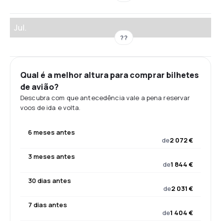
Jul.
??
Qual é a melhor altura para comprar bilhetes
de avião?
Descubra com que antecedência vale a pena reservar
voos de ida e volta.
6 meses antes
de
2 072 €
3 meses antes
de
1 844 €
30 dias antes
de
2 031 €
7 dias antes
de
1 404 €