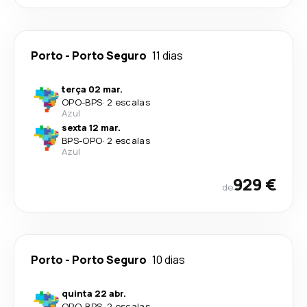
Porto
-
Porto Seguro
11 dias
terça 02 mar.
OPO
-
BPS
·
2 escalas
Azul
sexta 12 mar.
BPS
-
OPO
·
2 escalas
Azul
929 €
de
Porto
-
Porto Seguro
10 dias
quinta 22 abr.
OPO
-
BPS
·
2 escalas