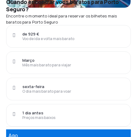
Quando encontrar voos baratos para Porto
Seguro?
Encontre o momento ideal para reservar os bilhetes mais
baratos para Porto Seguro
de 929 €
Voo de ida e volta mais barato
Março
Mês mais barato para viajar
sexta-feira
O dia mais barato para voar
1 dia antes
Preços mais baixos
Ago.