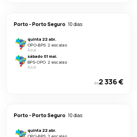
Porto
-
Porto Seguro
10 dias
quinta 22 abr.
OPO
-
BPS
·
2 escalas
Azul
sábado 01 mai.
BPS
-
OPO
·
2 escalas
Azul
2 336 €
de
Porto
-
Porto Seguro
10 dias
quinta 22 abr.
OPO
-
BPS
·
2 escalas