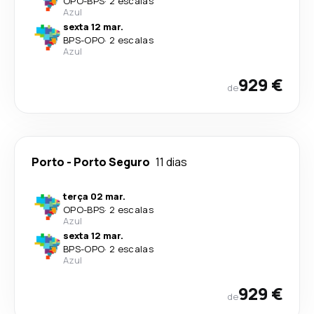
OPO
-
BPS
·
2 escalas
Azul
sexta 12 mar.
BPS
-
OPO
·
2 escalas
Azul
929 €
de
Porto
-
Porto Seguro
11 dias
terça 02 mar.
OPO
-
BPS
·
2 escalas
Azul
sexta 12 mar.
BPS
-
OPO
·
2 escalas
Azul
929 €
de