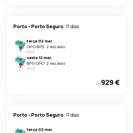
Porto
-
Porto Seguro
11 dias
terça 02 mar.
OPO
-
BPS
·
2 escalas
Azul
sexta 12 mar.
BPS
-
OPO
·
2 escalas
Azul
929 €
de
Porto
-
Porto Seguro
11 dias
terça 02 mar.