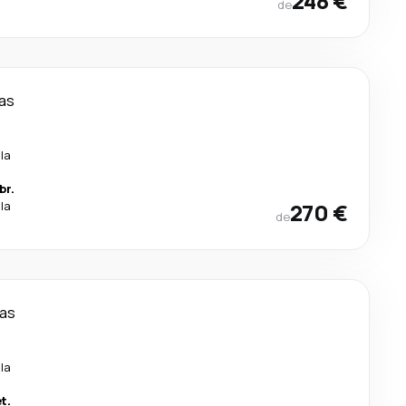
248 €
de
ias
la
br.
la
270 €
de
ias
la
t.