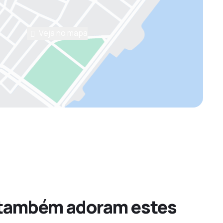
Veja no mapa
s também adoram estes