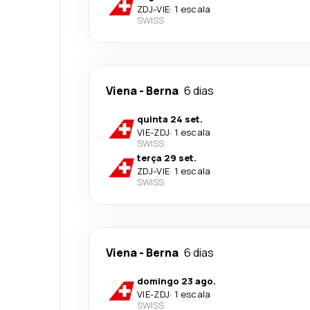
ZDJ
-
VIE
·
1 escala
SWISS
Viena
-
Berna
6 dias
quinta 24 set.
VIE
-
ZDJ
·
1 escala
SWISS
terça 29 set.
ZDJ
-
VIE
·
1 escala
SWISS
Viena
-
Berna
6 dias
domingo 23 ago.
VIE
-
ZDJ
·
1 escala
SWISS