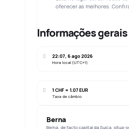
oferecer as melhores. Confir
Informações gerais
22:07, 6 ago 2026
Hora local (UTC+1)
1 CHF = 1.07 EUR
Taxa de câmbio
Berna
Berna, de facto capital da Suíça, situa-