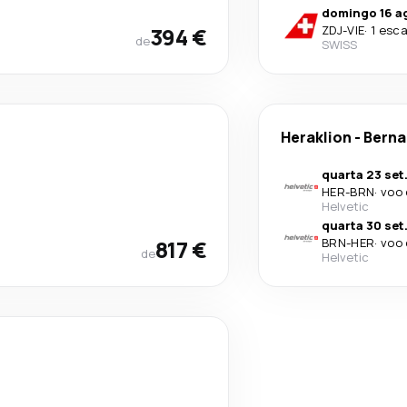
domingo 16 a
394 €
ZDJ
-
VIE
·
1 esca
de
SWISS
Heraklion
-
Berna
quarta 23 set
HER
-
BRN
·
voo 
Helvetic
quarta 30 set
817 €
BRN
-
HER
·
voo 
de
Helvetic