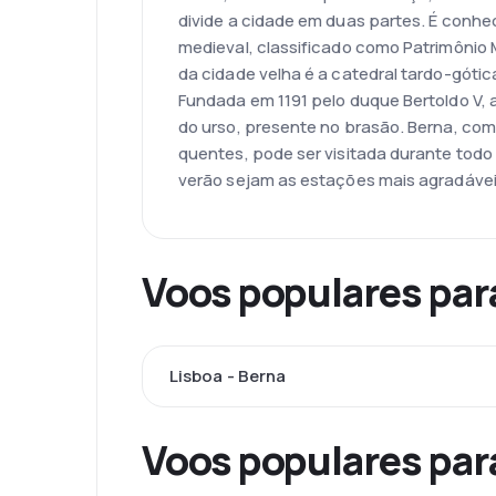
divide a cidade em duas partes. É conhec
medieval, classificado como Patrimônio
da cidade velha é a catedral tardo-gótic
Fundada em 1191 pelo duque Bertoldo V, 
do urso, presente no brasão. Berna, co
quentes, pode ser visitada durante todo
verão sejam as estações mais agradávei
Voos populares par
Lisboa - Berna
Voos populares par