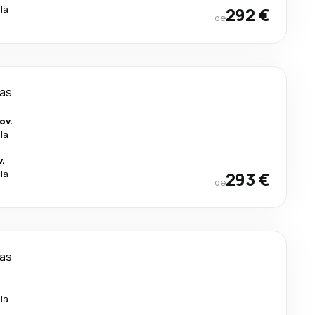
la
292 €
de
ias
ov.
la
.
la
293 €
de
ias
la