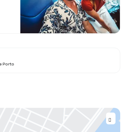
e Porto