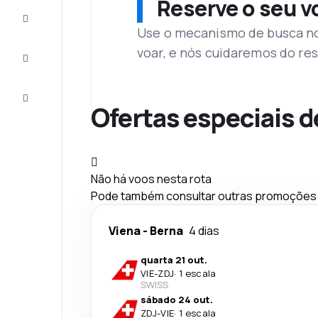
Reserve o seu 
Complete
a viagem
Use o mecanismo de busca no 
voar, e nós cuidaremos do res
Inspirações
e dicas
Atendimento
Cliente
Ofertas especiais d
Não há voos nesta rota
Pode também consultar outras promoções q
Viena
-
Berna
4 dias
quarta 21 out.
VIE
-
ZDJ
·
1 escala
SWISS
sábado 24 out.
ZDJ
-
VIE
·
1 escala