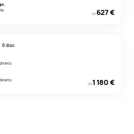
go.
la
627 €
de
8 dias
.
direto
.
direto
1 180 €
de