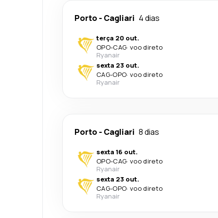
Porto
-
Cagliari
4 dias
terça 20 out.
OPO
-
CAG
·
voo direto
Ryanair
sexta 23 out.
CAG
-
OPO
·
voo direto
Ryanair
Porto
-
Cagliari
8 dias
sexta 16 out.
OPO
-
CAG
·
voo direto
Ryanair
sexta 23 out.
CAG
-
OPO
·
voo direto
Ryanair