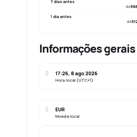
7 dias antes
de
566
1 dia antes
de
51
Informações gerais
17:26, 8 ago 2026
Hora local (UTC+1)
EUR
Moeda local