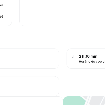
 €
2 €
2 h 30 min
Horário do voo d