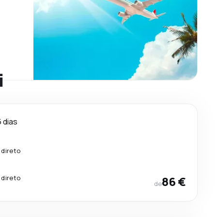
i
6 dias
 direto
 direto
86 €
de