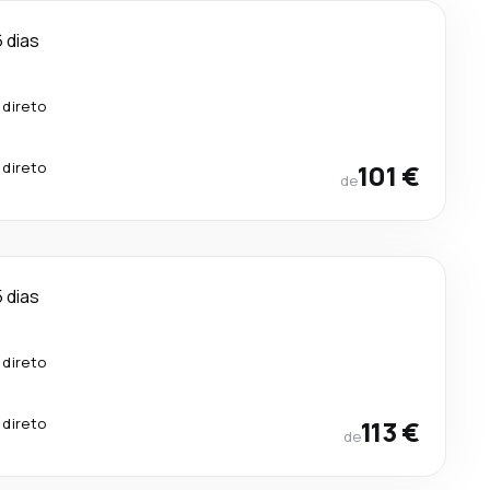
6 dias
 direto
 direto
101 €
de
5 dias
 direto
 direto
113 €
de