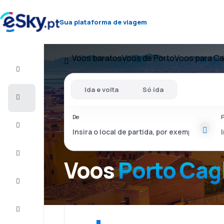
Sua plataforma de viagem
Voos baratos
Voos de Porto
Voos para Cag
Voo+Hotel
Ida e volta
Só ida
Voos
baratos
De
P
Férias
City
Break
Voos
Porto Cagl
Alojamentos
Ofertas