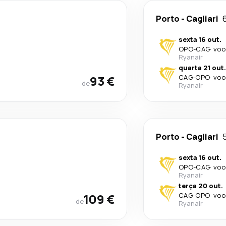
Porto
-
Cagliari
sexta 16 out.
OPO
-
CAG
·
voo
Ryanair
quarta 21 out.
93 €
CAG
-
OPO
·
voo
de
Ryanair
Porto
-
Cagliari
sexta 16 out.
OPO
-
CAG
·
voo
Ryanair
terça 20 out.
109 €
CAG
-
OPO
·
voo
de
Ryanair