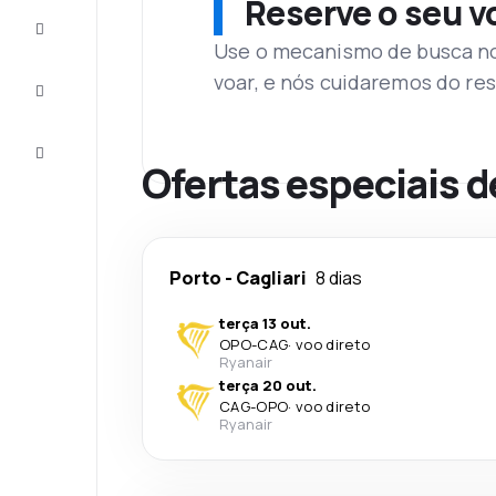
Reserve o seu 
Complete
a viagem
Use o mecanismo de busca no 
voar, e nós cuidaremos do res
Inspirações
e dicas
Atendimento
Cliente
Ofertas especiais d
Porto
-
Cagliari
8 dias
terça 13 out.
OPO
-
CAG
·
voo direto
Ryanair
terça 20 out.
CAG
-
OPO
·
voo direto
Ryanair