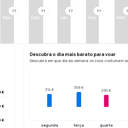
??
??
??
??
Nov.
Dez.
Jan.
Fev.
Mar.
Descubra o dia mais barato para voar
Descubra em que dia da semana os voos costumam ser
358 €
314 €
290 €
 €
 €
 €
segunda
terça
quarta