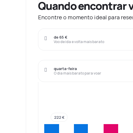
Quando encontrar v
Encontre o momento ideal para reserv
de 65 €
Voo de ida e volta mais barato
quarta-feira
O dia mais barato para voar
222 €