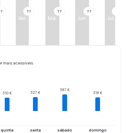
??
??
??
??
??
Abr.
Mai.
Jun.
Jul.
 mais acessíveis.
387 €
327 €
318 €
310 €
quinta
sexta
sábado
domingo