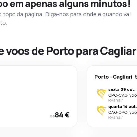
voo em apenas alguns minutos!
topo da página. Diga-nos para onde e quando vai
to.
e voos de Porto para Cagliar
Porto
-
Cagliari
sexta 09 out.
OPO
-
CAG
·
voo
Ryanair
quarta 14 out.
84 €
CAG
-
OPO
·
voo
de
Ryanair