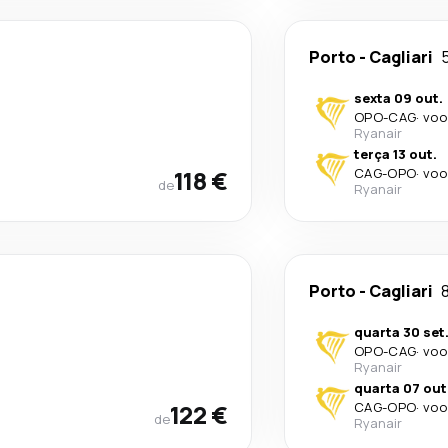
Porto
-
Cagliari
sexta 09 out.
OPO
-
CAG
·
voo
Ryanair
terça 13 out.
118 €
CAG
-
OPO
·
voo
de
Ryanair
Porto
-
Cagliari
8
quarta 30 set
OPO
-
CAG
·
voo
Ryanair
quarta 07 out
122 €
CAG
-
OPO
·
voo
de
Ryanair