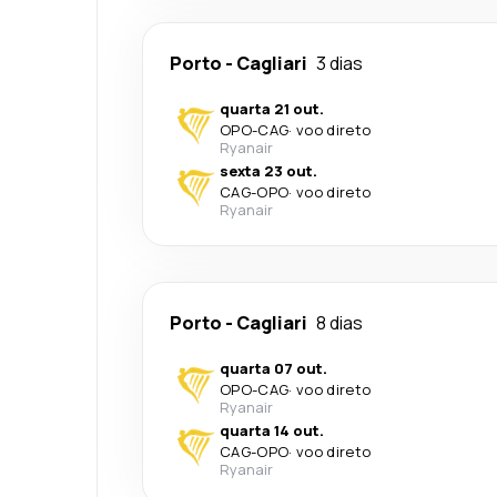
Porto
-
Cagliari
3 dias
quarta 21 out.
OPO
-
CAG
·
voo direto
Ryanair
sexta 23 out.
CAG
-
OPO
·
voo direto
Ryanair
Porto
-
Cagliari
8 dias
quarta 07 out.
OPO
-
CAG
·
voo direto
Ryanair
quarta 14 out.
CAG
-
OPO
·
voo direto
Ryanair