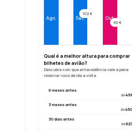
102 €
Ago.
Set.
Out.
65 €
Qual é a melhor altura para comprar
bilhetes de avião?
Descubra com que antecedência vale a pena
reservar voos de ida e volta.
6 meses antes
de
458
3 meses antes
de
450
30 dias antes
de
523