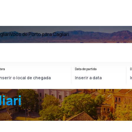
liari
Voos de Porto para Cagliari
ara
Data de partida
D
iari