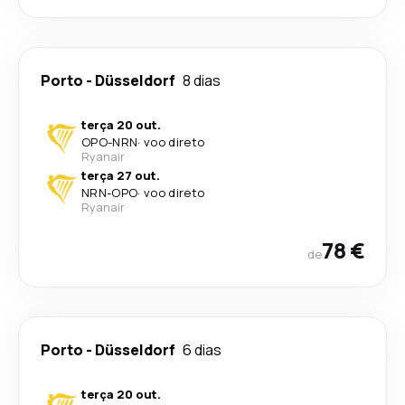
Porto
-
Düsseldorf
8 dias
terça 20 out.
OPO
-
NRN
·
voo direto
Ryanair
terça 27 out.
NRN
-
OPO
·
voo direto
Ryanair
78 €
de
Porto
-
Düsseldorf
6 dias
terça 20 out.