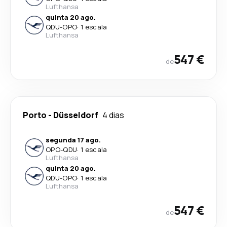
Lufthansa
quinta 20 ago.
QDU
-
OPO
·
1 escala
Lufthansa
547 €
de
Porto
-
Düsseldorf
4 dias
segunda 17 ago.
OPO
-
QDU
·
1 escala
Lufthansa
quinta 20 ago.
QDU
-
OPO
·
1 escala
Lufthansa
547 €
de