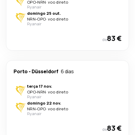
OPO
-
NRN
·
voo direto
Ryanair
domingo 25 out.
NRN
-
OPO
·
voo direto
Ryanair
83 €
de
Porto
-
Düsseldorf
6 dias
terça 17 nov.
OPO
-
NRN
·
voo direto
Ryanair
domingo 22 nov.
NRN
-
OPO
·
voo direto
Ryanair
83 €
de