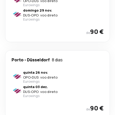
OPO
-
DUS
·
voo direto
Eurowings
domingo 29 nov.
DUS
-
OPO
·
voo direto
Eurowings
90 €
de
Porto
-
Düsseldorf
8 dias
quinta 26 nov.
OPO
-
DUS
·
voo direto
Eurowings
quinta 03 dez.
DUS
-
OPO
·
voo direto
Eurowings
90 €
de