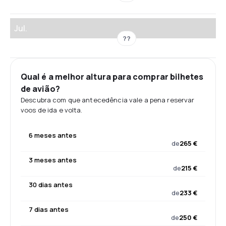
Jul.
??
Qual é a melhor altura para comprar bilhetes
de avião?
Descubra com que antecedência vale a pena reservar
voos de ida e volta.
6 meses antes
de
265 €
3 meses antes
de
215 €
30 dias antes
de
233 €
7 dias antes
de
250 €