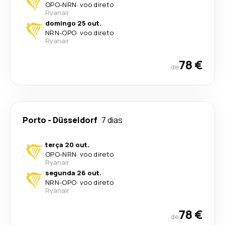
OPO
-
NRN
·
voo direto
Ryanair
domingo 25 out.
NRN
-
OPO
·
voo direto
Ryanair
78 €
de
Porto
-
Düsseldorf
7 dias
terça 20 out.
OPO
-
NRN
·
voo direto
Ryanair
segunda 26 out.
NRN
-
OPO
·
voo direto
Ryanair
78 €
de