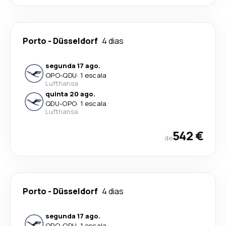
Porto
-
Düsseldorf
4 dias
segunda 17 ago.
OPO
-
QDU
·
1 escala
Lufthansa
quinta 20 ago.
QDU
-
OPO
·
1 escala
Lufthansa
542 €
de
Porto
-
Düsseldorf
4 dias
segunda 17 ago.
OPO
-
QDU
·
1 escala