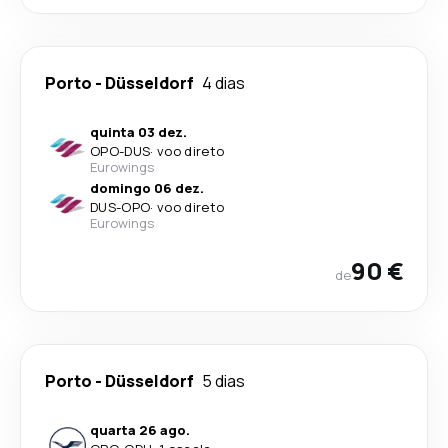
Porto
-
Düsseldorf
4 dias
quinta 03 dez.
OPO
-
DUS
·
voo direto
Eurowings
domingo 06 dez.
DUS
-
OPO
·
voo direto
Eurowings
90 €
de
Porto
-
Düsseldorf
5 dias
quarta 26 ago.