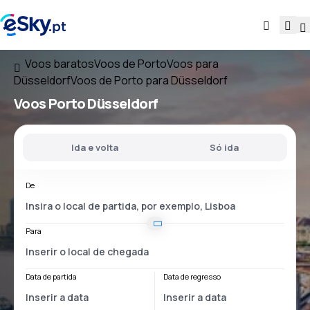
Voos baratos
Voos de Porto
Voos para
Düsseldorf
Voos de Porto para Düsseldorf
Voos
Porto Düsseldorf
Ida e volta
Só ida
De
Para
Data de partida
Data de regresso