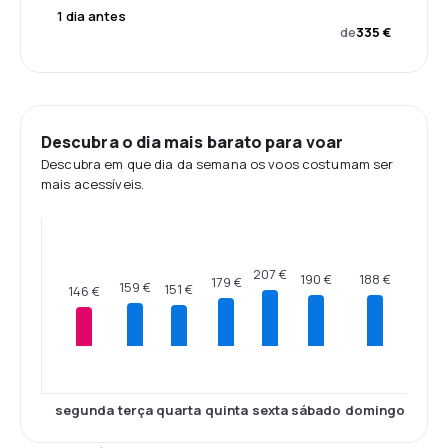
1 dia antes
de
335 €
Descubra o dia mais barato para voar
Descubra em que dia da semana os voos costumam ser
mais acessíveis.
207 €
190 €
188 €
179 €
159 €
151 €
146 €
segunda
terça
quarta
quinta
sexta
sábado
domingo