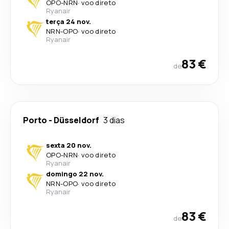
OPO
-
NRN
·
voo direto
Ryanair
terça 24 nov.
NRN
-
OPO
·
voo direto
Ryanair
83 €
de
Porto
-
Düsseldorf
3 dias
sexta 20 nov.
OPO
-
NRN
·
voo direto
Ryanair
domingo 22 nov.
NRN
-
OPO
·
voo direto
Ryanair
83 €
de