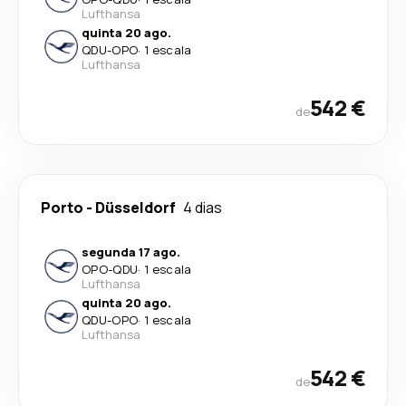
Lufthansa
quinta 20 ago.
QDU
-
OPO
·
1 escala
Lufthansa
542 €
de
Porto
-
Düsseldorf
4 dias
segunda 17 ago.
OPO
-
QDU
·
1 escala
Lufthansa
quinta 20 ago.
QDU
-
OPO
·
1 escala
Lufthansa
542 €
de