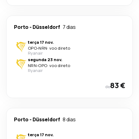
Porto
-
Düsseldorf
7 dias
terça 17 nov.
OPO
-
NRN
·
voo direto
Ryanair
segunda 23 nov.
NRN
-
OPO
·
voo direto
Ryanair
83 €
de
Porto
-
Düsseldorf
8 dias
terça 17 nov.