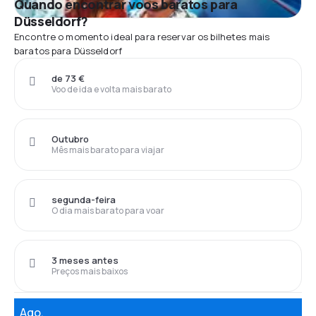
Quando encontrar voos baratos para
Düsseldorf?
Encontre o momento ideal para reservar os bilhetes mais
baratos para Düsseldorf
de 73 €
Voo de ida e volta mais barato
Outubro
Mês mais barato para viajar
segunda-feira
O dia mais barato para voar
3 meses antes
Preços mais baixos
Ago.