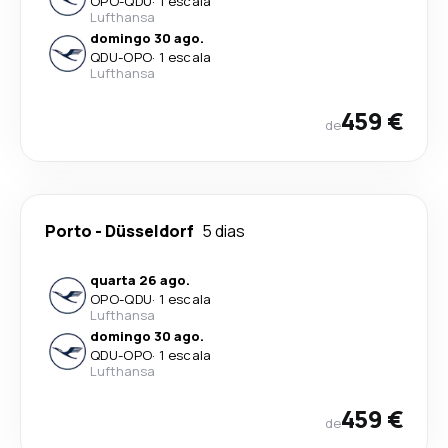
OPO
-
QDU
·
1 escala
Lufthansa
domingo 30 ago.
QDU
-
OPO
·
1 escala
Lufthansa
459 €
de
Porto
-
Düsseldorf
5 dias
quarta 26 ago.
OPO
-
QDU
·
1 escala
Lufthansa
domingo 30 ago.
QDU
-
OPO
·
1 escala
Lufthansa
459 €
de