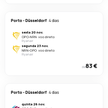
Porto
-
Düsseldorf
4 dias
sexta 20 nov.
OPO
-
NRN
·
voo direto
Ryanair
segunda 23 nov.
NRN
-
OPO
·
voo direto
Ryanair
83 €
de
Porto
-
Düsseldorf
4 dias
quinta 26 nov.