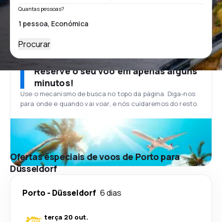
Quantas pessoas?
Procurar
Reserve o seu voo em apenas alguns
minutos!
Use o mecanismo de busca no topo da página. Diga-nos
para onde e quando vai voar, e nós cuidaremos do resto.
Ofertas especiais de voos de Porto para
Düsseldorf
Porto
-
Düsseldorf
6 dias
terça 20 out.