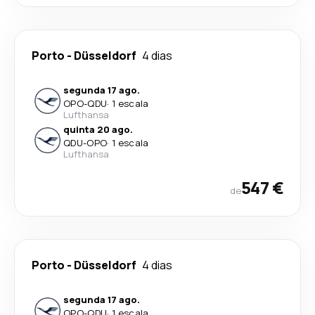
Porto
-
Düsseldorf
4 dias
segunda 17 ago.
OPO
-
QDU
·
1 escala
Lufthansa
quinta 20 ago.
QDU
-
OPO
·
1 escala
Lufthansa
547 €
de
Porto
-
Düsseldorf
4 dias
segunda 17 ago.
OPO
-
QDU
·
1 escala