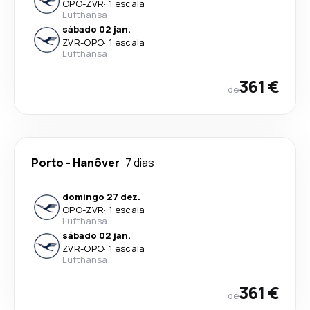
OPO
-
ZVR
·
1 escala
Lufthansa
sábado 02 jan.
ZVR
-
OPO
·
1 escala
Lufthansa
361 €
de
Porto
-
Hanôver
7 dias
domingo 27 dez.
OPO
-
ZVR
·
1 escala
Lufthansa
sábado 02 jan.
ZVR
-
OPO
·
1 escala
Lufthansa
361 €
de