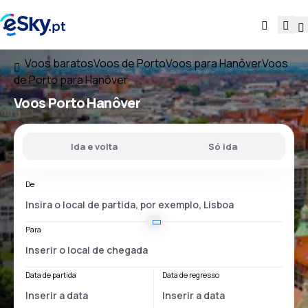
Voos baratos
Voos de Porto
Voos para Hanôver
Voos
de Porto para Hanôver
Voos
Porto Hanôver
Ida e volta
Só ida
De
Para
Data de partida
Data de regresso