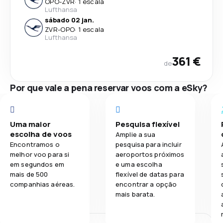
OPO
-
ZVR
·
1 escala
Lufthansa
sábado 02 jan.
ZVR
-
OPO
·
1 escala
Lufthansa
361 €
de
Por que vale a pena reservar voos com a eSky?
Uma maior
Pesquisa flexível
escolha de voos
Amplie a sua
Encontramos o
pesquisa para incluir
melhor voo para si
aeroportos próximos
em segundos em
e uma escolha
mais de 500
flexível de datas para
companhias aéreas.
encontrar a opção
mais barata.