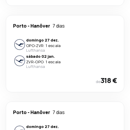
Porto
-
Hanôver
7 dias
domingo 27 dez.
OPO
-
ZVR
·
1 escala
Lufthansa
sábado 02 jan.
ZVR
-
OPO
·
1 escala
Lufthansa
318 €
de
Porto
-
Hanôver
7 dias
domingo 27 dez.