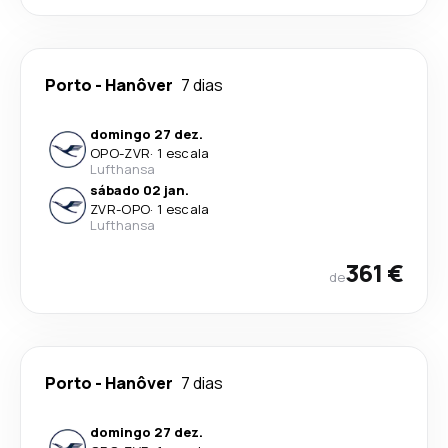
Porto
-
Hanôver
7 dias
domingo 27 dez.
OPO
-
ZVR
·
1 escala
Lufthansa
sábado 02 jan.
ZVR
-
OPO
·
1 escala
Lufthansa
361 €
de
Porto
-
Hanôver
7 dias
domingo 27 dez.