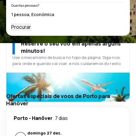
Quantas pessoas?
Procurar
Reserve o seu voo em apenas alguns
minutos!
Use o mecanismo de busca no topo da página. Diga-nos
para onde e quando vai voar, e nós cuidaremos do resto.
Ofertas especiais de voos de Porto para
Hanôver
Porto
-
Hanôver
7 dias
domingo 27 dez.