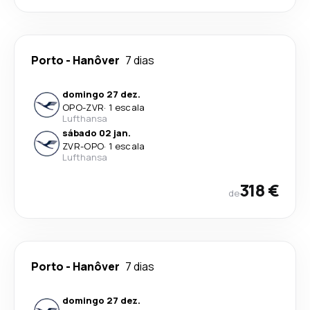
Porto
-
Hanôver
7 dias
domingo 27 dez.
OPO
-
ZVR
·
1 escala
Lufthansa
sábado 02 jan.
ZVR
-
OPO
·
1 escala
Lufthansa
318 €
de
Porto
-
Hanôver
7 dias
domingo 27 dez.