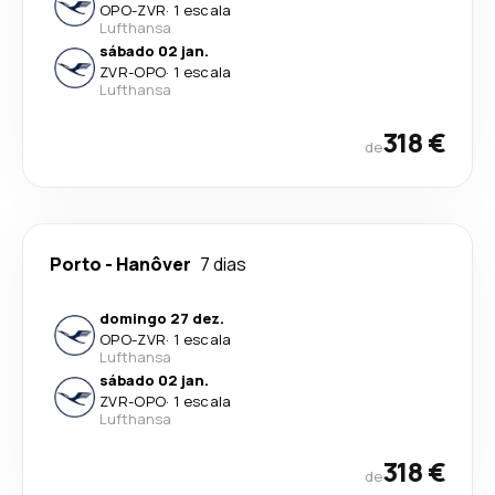
OPO
-
ZVR
·
1 escala
Lufthansa
sábado 02 jan.
ZVR
-
OPO
·
1 escala
Lufthansa
318 €
de
Porto
-
Hanôver
7 dias
domingo 27 dez.
OPO
-
ZVR
·
1 escala
Lufthansa
sábado 02 jan.
ZVR
-
OPO
·
1 escala
Lufthansa
318 €
de