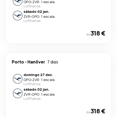
OPO
-
ZVR
·
1 escala
Lufthansa
sábado 02 jan.
ZVR
-
OPO
·
1 escala
Lufthansa
318 €
de
Porto
-
Hanôver
7 dias
domingo 27 dez.
OPO
-
ZVR
·
1 escala
Lufthansa
sábado 02 jan.
ZVR
-
OPO
·
1 escala
Lufthansa
318 €
de