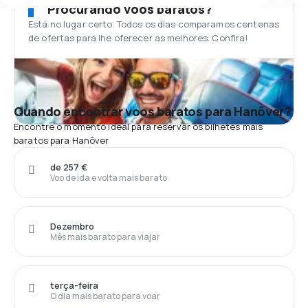
Procurando voos baratos?
Está no lugar certo. Todos os dias comparamos centenas
de ofertas para lhe oferecer as melhores. Confira!
Quando encontrar voos baratos para Hanôver?
Encontre o momento ideal para reservar os bilhetes mais
baratos para Hanôver
de 257 €
Voo de ida e volta mais barato
Dezembro
Mês mais barato para viajar
terça-feira
O dia mais barato para voar