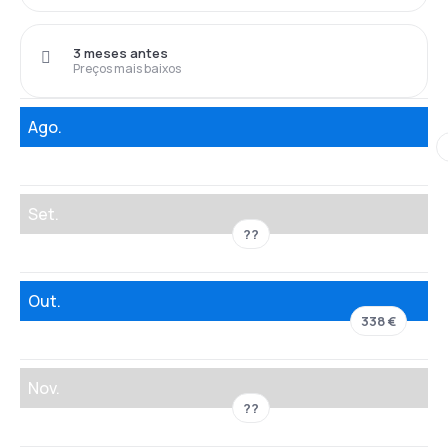
3 meses antes
Preços mais baixos
Ago.
Set.
??
Out.
338 €
Nov.
??