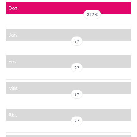
Dez.
257 €
Jan.
??
Fev.
??
Mar.
??
Abr.
??