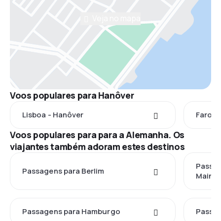
Veja no mapa
Voos populares para Hanôver
Lisboa - Hanôver
Faro -
Voos populares para para a Alemanha. Os
viajantes também adoram estes destinos
Passag
Passagens para Berlim
Main
Passagens para Hamburgo
Passag