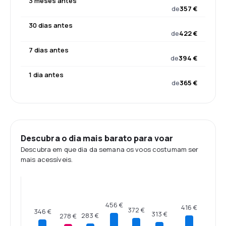
3 meses antes
de
357 €
30 dias antes
de
422 €
7 dias antes
de
394 €
1 dia antes
de
365 €
Descubra o dia mais barato para voar
Descubra em que dia da semana os voos costumam ser
mais acessíveis.
456 €
416 €
372 €
346 €
313 €
283 €
278 €