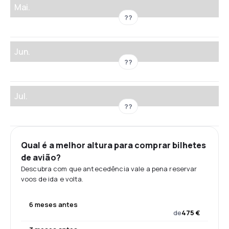
Mai.
??
Jun.
??
Jul.
??
Qual é a melhor altura para comprar bilhetes
de avião?
Descubra com que antecedência vale a pena reservar
voos de ida e volta.
6 meses antes
de
475 €