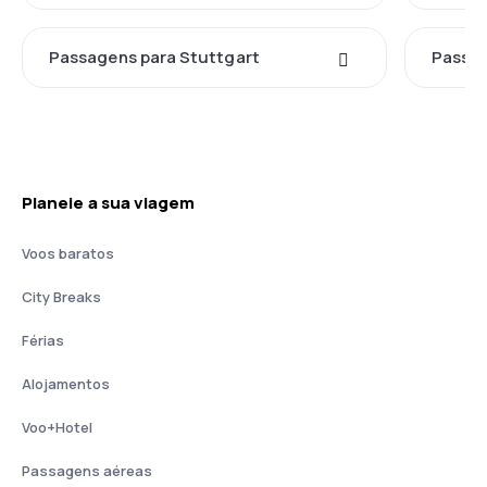
Passagens para Stuttgart
Passa
Planeie a sua viagem
Voos baratos
City Breaks
Férias
Alojamentos
Voo+Hotel
Passagens aéreas