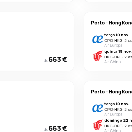
Porto
-
Hong Kon
terça 10 nov.
OPO
-
HKG
·
2 e
Air Europa
quinta 19 nov.
663 €
HKG
-
OPO
·
2 e
de
Air China
Porto
-
Hong Kon
terça 10 nov.
OPO
-
HKG
·
2 e
Air Europa
domingo 22 n
663 €
HKG
-
OPO
·
2 e
de
Air China