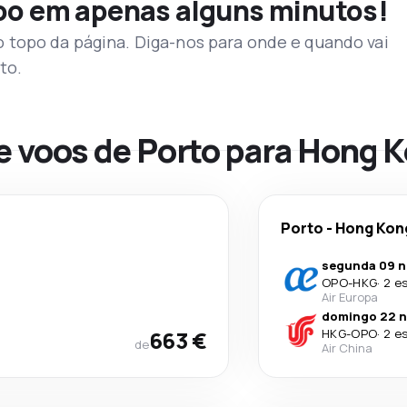
voo em apenas alguns minutos!
topo da página. Diga-nos para onde e quando vai
to.
de voos de Porto para Hong 
Porto
-
Hong Kon
segunda 09 n
OPO
-
HKG
·
2 e
Air Europa
domingo 22 n
663 €
HKG
-
OPO
·
2 e
de
Air China