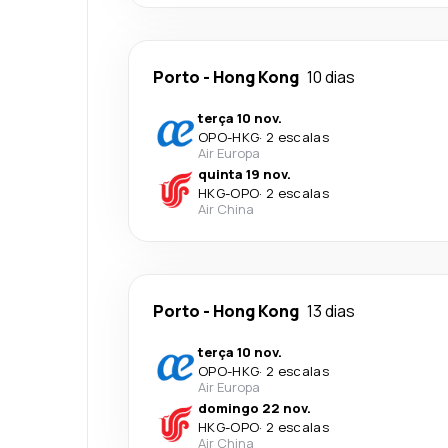
Porto
-
Hong Kong
10 dias
terça 10 nov.
OPO
-
HKG
·
2 escalas
Air Europa
quinta 19 nov.
HKG
-
OPO
·
2 escalas
Air China
Porto
-
Hong Kong
13 dias
terça 10 nov.
OPO
-
HKG
·
2 escalas
Air Europa
domingo 22 nov.
HKG
-
OPO
·
2 escalas
Air China