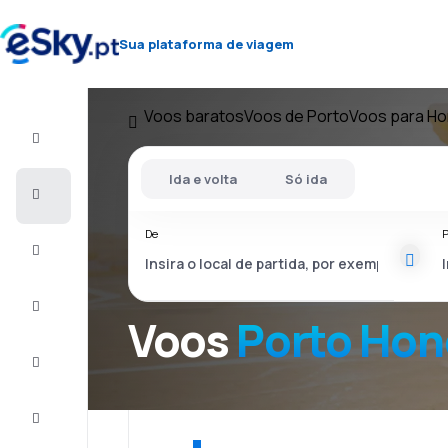
Sua plataforma de viagem
Voos baratos
Voos de Porto
Voos para H
Voo+Hotel
Ida e volta
Só ida
Voos
baratos
De
P
Férias
City
Break
Voos
Porto Hon
Alojamentos
Ofertas