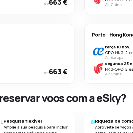
663 €
de
Air China
Porto
-
Hong Kon
terça 10 nov.
OPO
-
HKG
·
2 e
Air Europa
segunda 23 n
663 €
HKG
-
OPO
·
2 e
de
Air China
 reservar voos com a eSky?
Pesquisa flexível
Riqueza de com
Amplie a sua pesquisa para incluir
Aproveite serviços 