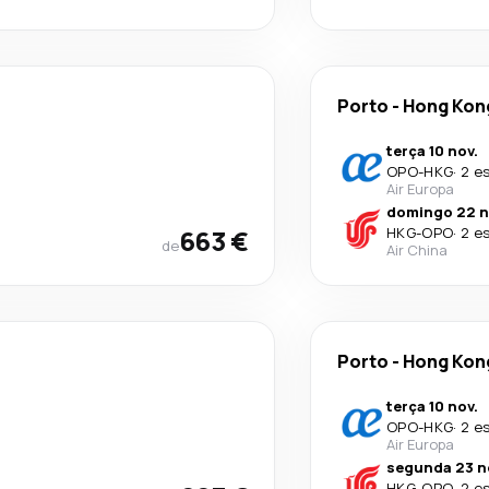
Porto
-
Hong Kon
terça 10 nov.
OPO
-
HKG
·
2 e
Air Europa
domingo 22 n
663 €
HKG
-
OPO
·
2 e
de
Air China
Porto
-
Hong Kon
terça 10 nov.
OPO
-
HKG
·
2 e
Air Europa
segunda 23 n
HKG
-
OPO
·
2 e