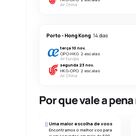
Air China
Porto
-
Hong Kong
14 dias
terça 10 nov.
OPO
-
HKG
·
2 escalas
Air Europa
segunda 23 nov.
HKG
-
OPO
·
2 escalas
Air China
Por que vale a pena
Uma maior escolha de voos
Encontramos o melhor voo para