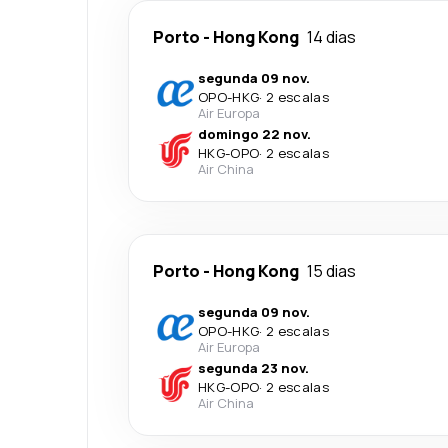
Porto
-
Hong Kong
14 dias
segunda 09 nov.
OPO
-
HKG
·
2 escalas
Air Europa
domingo 22 nov.
HKG
-
OPO
·
2 escalas
Air China
Porto
-
Hong Kong
15 dias
segunda 09 nov.
OPO
-
HKG
·
2 escalas
Air Europa
segunda 23 nov.
HKG
-
OPO
·
2 escalas
Air China