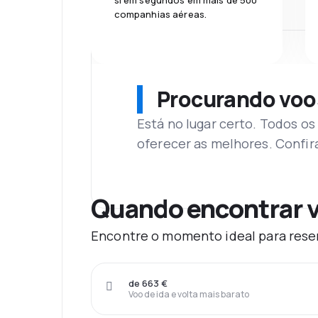
si em segundos em mais de 500
companhias aéreas.
Procurando voo
Está no lugar certo. Todos o
oferecer as melhores. Confir
Quando encontrar v
Encontre o momento ideal para reser
de 663 €
Voo de ida e volta mais barato