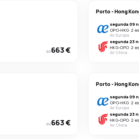
Porto
-
Hong Kon
segunda 09 n
OPO
-
HKG
·
2 e
Air Europa
segunda 23 n
663 €
HKG
-
OPO
·
2 e
de
Air China
Porto
-
Hong Kon
segunda 09 n
OPO
-
HKG
·
2 e
Air Europa
segunda 23 n
663 €
HKG
-
OPO
·
2 e
de
Air China