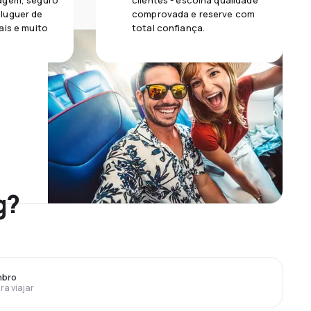
agem, seguro
clientes - escolha qualidade
luguer de
comprovada e reserve com
ais e muito
total confiança.
g?
mbro
ra viajar