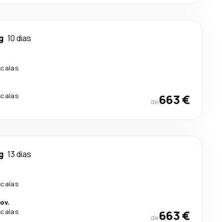
g
10 dias
scalas
scalas
663 €
de
g
13 dias
scalas
ov.
scalas
663 €
de