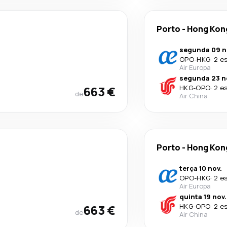
Porto
-
Hong Kon
segunda 09 n
OPO
-
HKG
·
2 e
Air Europa
segunda 23 n
663 €
HKG
-
OPO
·
2 e
de
Air China
Porto
-
Hong Kon
terça 10 nov.
OPO
-
HKG
·
2 e
Air Europa
quinta 19 nov.
663 €
HKG
-
OPO
·
2 e
de
Air China