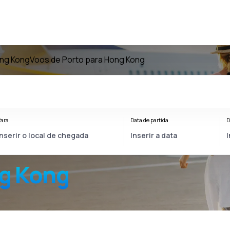
ong Kong
Voos de Porto para Hong Kong
ara
Data de partida
D
g Kong