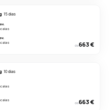
g
15 dias
ov.
scalas
ov.
scalas
663 €
de
g
10 dias
scalas
scalas
663 €
de