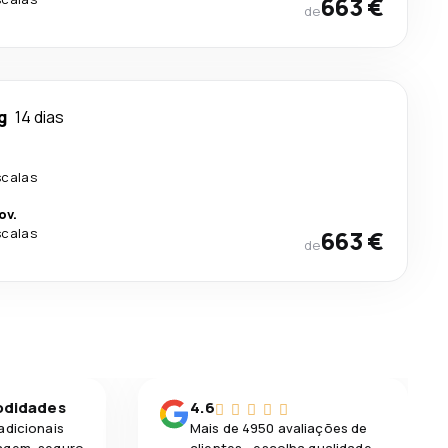
663 €
de
g
14 dias
scalas
ov.
scalas
663 €
de
odidades
4.6
adicionais
Mais de 4950 avaliações de