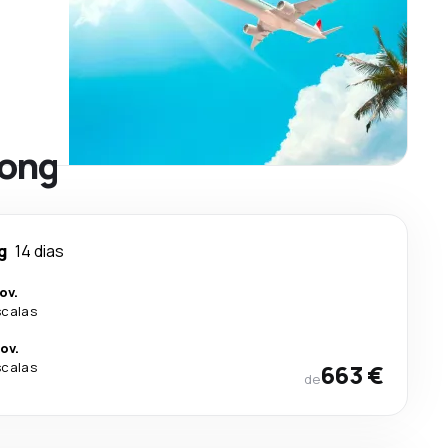
Kong
g
14 dias
ov.
scalas
ov.
scalas
663 €
de