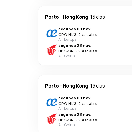
Porto
-
Hong Kong
15 dias
segunda 09 nov.
OPO
-
HKG
·
2 escalas
Air Europa
segunda 23 nov.
HKG
-
OPO
·
2 escalas
Air China
Porto
-
Hong Kong
15 dias
segunda 09 nov.
OPO
-
HKG
·
2 escalas
Air Europa
segunda 23 nov.
HKG
-
OPO
·
2 escalas
Air China