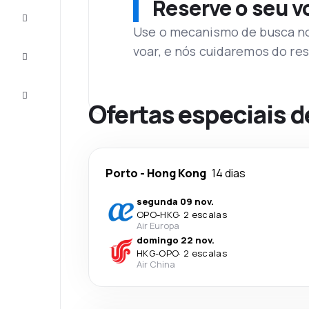
Reserve o seu 
Complete
a viagem
Use o mecanismo de busca no 
voar, e nós cuidaremos do res
Inspirações
e dicas
Atendimento
Cliente
Ofertas especiais 
Porto
-
Hong Kong
14 dias
segunda 09 nov.
OPO
-
HKG
·
2 escalas
Air Europa
domingo 22 nov.
HKG
-
OPO
·
2 escalas
Air China