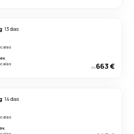
g
13 dias
scalas
ov.
scalas
663 €
de
g
14 dias
scalas
ov.
scalas