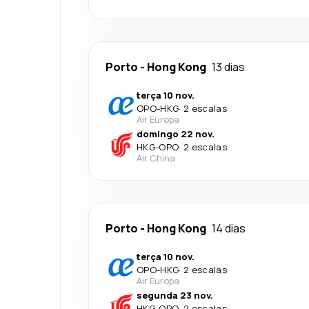
Porto
-
Hong Kong
13 dias
terça 10 nov.
OPO
-
HKG
·
2 escalas
Air Europa
domingo 22 nov.
HKG
-
OPO
·
2 escalas
Air China
Porto
-
Hong Kong
14 dias
terça 10 nov.
OPO
-
HKG
·
2 escalas
Air Europa
segunda 23 nov.
HKG
-
OPO
·
2 escalas