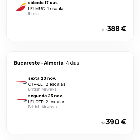
sábado 17 out.
LEI
-
MUC
·
1 escala
Iberia
388 €
de
Bucareste
-
Almeria
4 dias
sexta 20 nov.
OTP
-
LEI
·
2 escalas
British Airways
segunda 23 nov.
LEI
-
OTP
·
2 escalas
British Airways
390 €
de