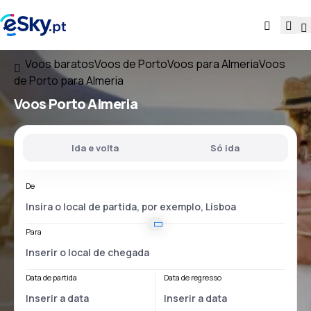
Voos baratos
Voos de Porto
Voos para Almeria
Voos
de Porto para Almeria
Voos
Porto Almeria
Ida e volta
Só ida
De
Para
Data de partida
Data de regresso