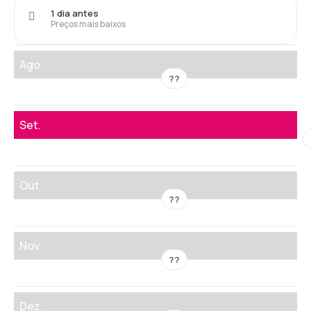
1 dia antes
Preços mais baixos
Ago.
??
Set.
Out.
??
Nov.
??
Dez.