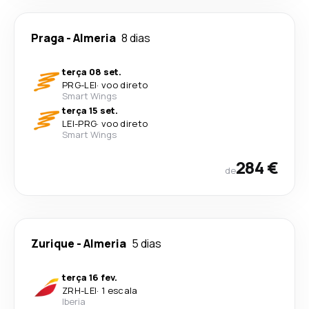
Praga
-
Almeria
8 dias
terça 08 set.
PRG
-
LEI
·
voo direto
Smart Wings
terça 15 set.
LEI
-
PRG
·
voo direto
Smart Wings
284 €
de
Zurique
-
Almeria
5 dias
terça 16 fev.
ZRH
-
LEI
·
1 escala
Iberia