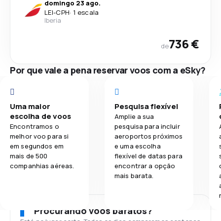
domingo 23 ago.
LEI
-
CPH
·
1 escala
Iberia
736 €
de
Por que vale a pena reservar voos com a eSky?
Uma maior
Pesquisa flexível
escolha de voos
Amplie a sua
Encontramos o
pesquisa para incluir
melhor voo para si
aeroportos próximos
em segundos em
e uma escolha
mais de 500
flexível de datas para
companhias aéreas.
encontrar a opção
mais barata.
Procurando voos baratos?