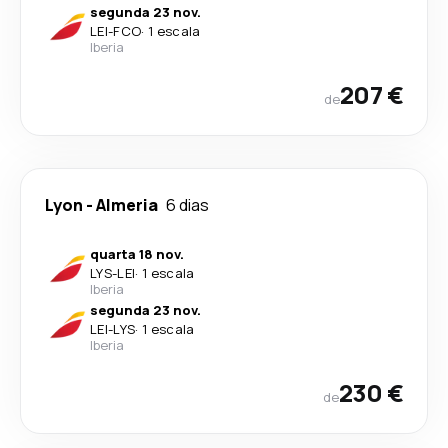
segunda 23 nov.
LEI
-
FCO
·
1 escala
Iberia
207 €
de
Lyon
-
Almeria
6 dias
quarta 18 nov.
LYS
-
LEI
·
1 escala
Iberia
segunda 23 nov.
LEI
-
LYS
·
1 escala
Iberia
230 €
de