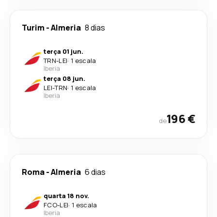
Turim
-
Almeria
8 dias
terça 01 jun.
TRN
-
LEI
·
1 escala
Iberia
terça 08 jun.
LEI
-
TRN
·
1 escala
Iberia
196 €
de
Roma
-
Almeria
6 dias
quarta 18 nov.
FCO
-
LEI
·
1 escala
Iberia