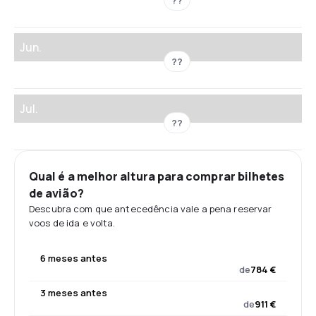
Jun.
??
Jul.
??
Qual é a melhor altura para comprar bilhetes
de avião?
Descubra com que antecedência vale a pena reservar
voos de ida e volta.
6 meses antes
de
784 €
3 meses antes
de
911 €