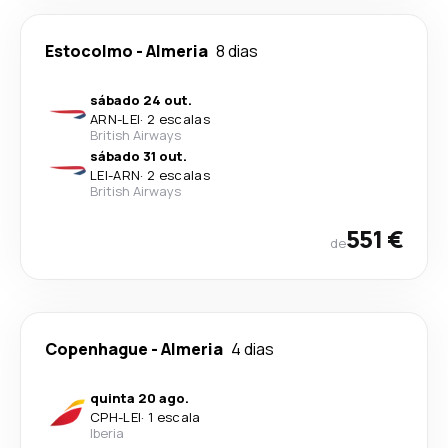
Estocolmo
-
Almeria
8 dias
sábado 24 out.
ARN
-
LEI
·
2 escalas
British Airways
sábado 31 out.
LEI
-
ARN
·
2 escalas
British Airways
551 €
de
Copenhague
-
Almeria
4 dias
quinta 20 ago.
CPH
-
LEI
·
1 escala
Iberia