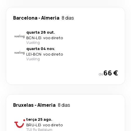
Barcelona
-
Almeria
8 dias
quarta 28 out.
BCN
-
LEI
·
voo direto
Vueling
quarta 04 nov.
LEI
-
BCN
·
voo direto
Vueling
66 €
de
Bruxelas
-
Almeria
8 dias
terça 25 ago.
BRU
-
LEI
·
voo direto
TUI fly Belgium