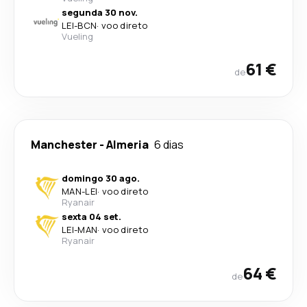
segunda 30 nov.
LEI
-
BCN
·
voo direto
Vueling
61 €
de
Manchester
-
Almeria
6 dias
domingo 30 ago.
MAN
-
LEI
·
voo direto
Ryanair
sexta 04 set.
LEI
-
MAN
·
voo direto
Ryanair
64 €
de