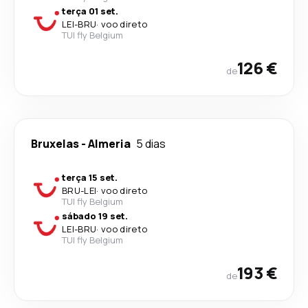
terça 01 set.
LEI
-
BRU
·
voo direto
TUI fly Belgium
126 €
de
Bruxelas
-
Almeria
5 dias
terça 15 set.
BRU
-
LEI
·
voo direto
TUI fly Belgium
sábado 19 set.
LEI
-
BRU
·
voo direto
TUI fly Belgium
193 €
de