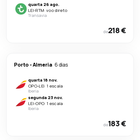
quarta 26 ago.
LEI
-
RTM
·
voo direto
Transavia
218 €
de
Porto
-
Almeria
6 dias
quarta 18 nov.
OPO
-
LEI
·
1 escala
Iberia
segunda 23 nov.
LEI
-
OPO
·
1 escala
Iberia
183 €
de