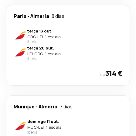
Paris
-
Almeria
8 dias
terça 13 out.
CDG
-
LEI
·
1 escala
Iberia
terça 20 out.
LEI
-
CDG
·
1 escala
Iberia
314 €
de
Munique
-
Almeria
7 dias
domingo 11 out.
MUC
-
LEI
·
1 escala
Iberia