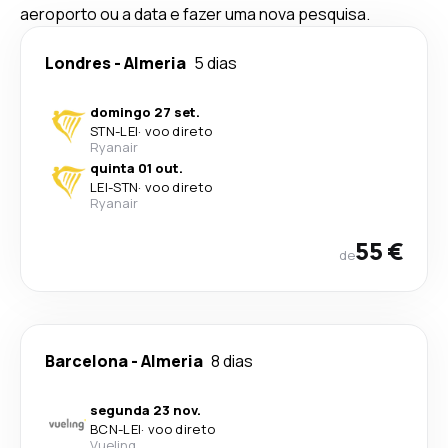
aeroporto ou a data e fazer uma nova pesquisa.
Londres
-
Almeria
5 dias
domingo 27 set.
STN
-
LEI
·
voo direto
Ryanair
quinta 01 out.
LEI
-
STN
·
voo direto
Ryanair
55 €
de
Barcelona
-
Almeria
8 dias
segunda 23 nov.
BCN
-
LEI
·
voo direto
Vueling