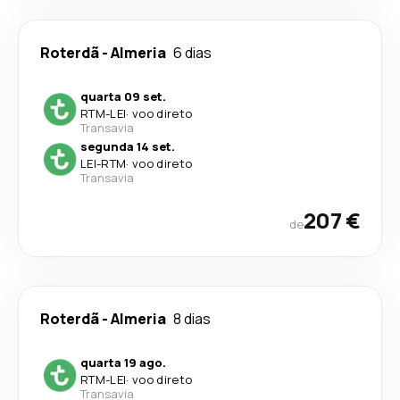
Roterdã
-
Almeria
6 dias
quarta 09 set.
RTM
-
LEI
·
voo direto
Transavia
segunda 14 set.
LEI
-
RTM
·
voo direto
Transavia
207 €
de
Roterdã
-
Almeria
8 dias
quarta 19 ago.
RTM
-
LEI
·
voo direto
Transavia