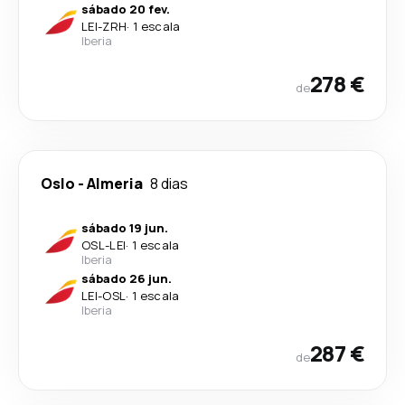
sábado 20 fev.
LEI
-
ZRH
·
1 escala
Iberia
278 €
de
Oslo
-
Almeria
8 dias
sábado 19 jun.
OSL
-
LEI
·
1 escala
Iberia
sábado 26 jun.
LEI
-
OSL
·
1 escala
Iberia
287 €
de