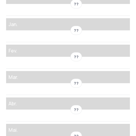
??
Jan.
??
Fev.
??
Mar.
??
Abr.
??
Mai.
??