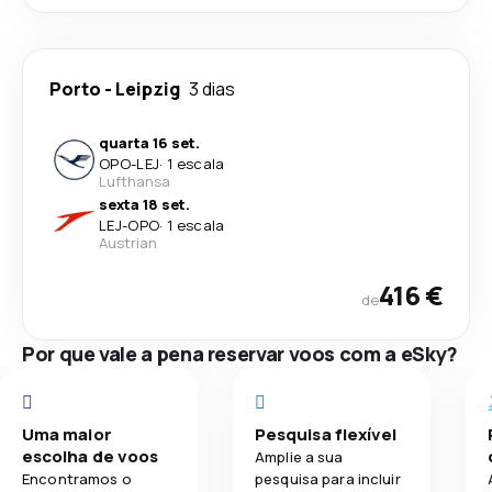
Porto
-
Leipzig
3 dias
quarta 16 set.
OPO
-
LEJ
·
1 escala
Lufthansa
sexta 18 set.
LEJ
-
OPO
·
1 escala
Austrian
416 €
de
Por que vale a pena reservar voos com a eSky?
Uma maior
Pesquisa flexível
escolha de voos
Amplie a sua
Encontramos o
pesquisa para incluir