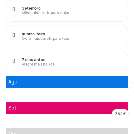
Setembro
Mês mais barato para viajar
quarta-feira
O dia mais barato para voar
7 dias antes
Preços mais baixos
Ago.
Set.
362 €
Out.