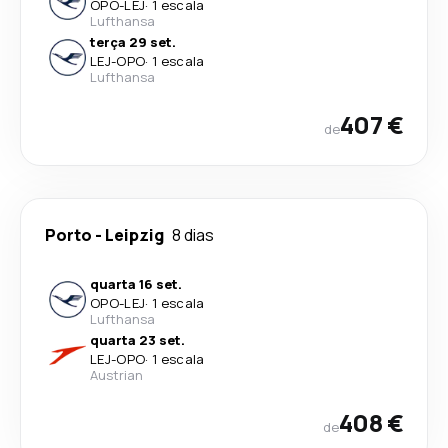
OPO
-
LEJ
·
1 escala
Lufthansa
terça 29 set.
LEJ
-
OPO
·
1 escala
Lufthansa
407 €
de
Porto
-
Leipzig
8 dias
quarta 16 set.
OPO
-
LEJ
·
1 escala
Lufthansa
quarta 23 set.
LEJ
-
OPO
·
1 escala
Austrian
408 €
de