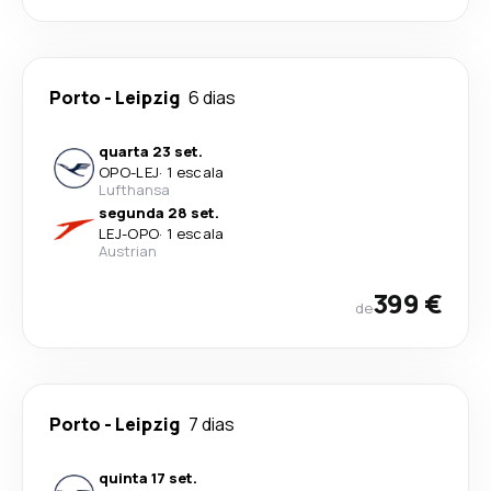
Porto
-
Leipzig
6 dias
quarta 23 set.
OPO
-
LEJ
·
1 escala
Lufthansa
segunda 28 set.
LEJ
-
OPO
·
1 escala
Austrian
399 €
de
Porto
-
Leipzig
7 dias
quinta 17 set.