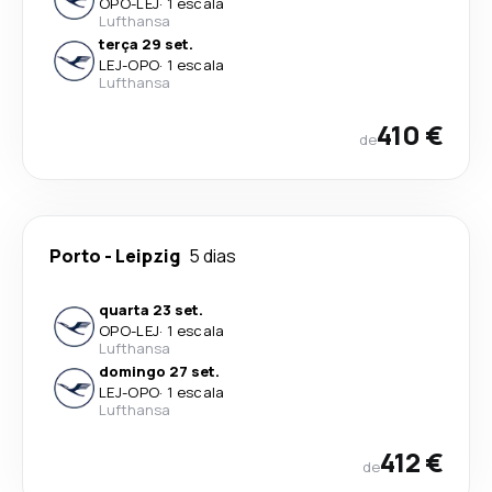
OPO
-
LEJ
·
1 escala
Lufthansa
terça 29 set.
LEJ
-
OPO
·
1 escala
Lufthansa
410 €
de
Porto
-
Leipzig
5 dias
quarta 23 set.
OPO
-
LEJ
·
1 escala
Lufthansa
domingo 27 set.
LEJ
-
OPO
·
1 escala
Lufthansa
412 €
de