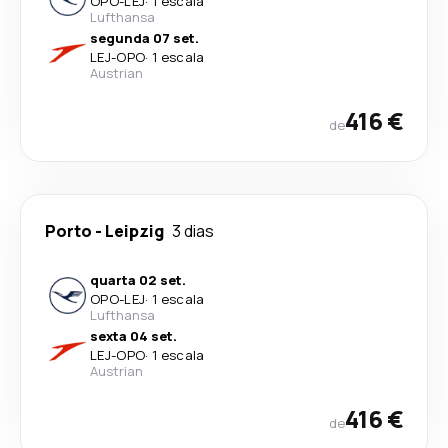
OPO
-
LEJ
·
1 escala
Lufthansa
segunda 07 set.
LEJ
-
OPO
·
1 escala
Austrian
416 €
de
Porto
-
Leipzig
3 dias
quarta 02 set.
OPO
-
LEJ
·
1 escala
Lufthansa
sexta 04 set.
LEJ
-
OPO
·
1 escala
Austrian
416 €
de