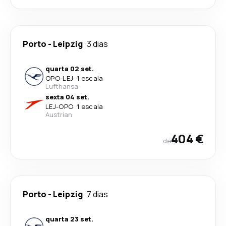
Porto
-
Leipzig
3 dias
quarta 02 set.
OPO
-
LEJ
·
1 escala
Lufthansa
sexta 04 set.
LEJ
-
OPO
·
1 escala
Austrian
404 €
de
Porto
-
Leipzig
7 dias
quarta 23 set.