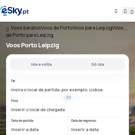
Voos baratos
Voos de Porto
Voos para Leipzig
Voos
de Porto para Leipzig
Voos
Porto Leipzig
Ida e volta
Só ida
De
Para
Data de partida
Data de regresso