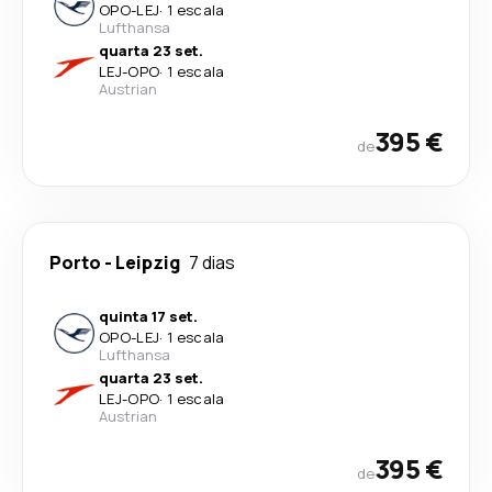
OPO
-
LEJ
·
1 escala
Lufthansa
quarta 23 set.
LEJ
-
OPO
·
1 escala
Austrian
395 €
de
Porto
-
Leipzig
7 dias
quinta 17 set.
OPO
-
LEJ
·
1 escala
Lufthansa
quarta 23 set.
LEJ
-
OPO
·
1 escala
Austrian
395 €
de