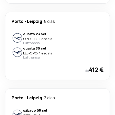
Porto
-
Leipzig
8 dias
quarta 23 set.
OPO
-
LEJ
·
1 escala
Lufthansa
quarta 30 set.
LEJ
-
OPO
·
1 escala
Lufthansa
412 €
de
Porto
-
Leipzig
3 dias
sábado 05 set.