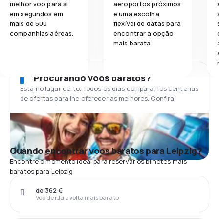
melhor voo para si
aeroportos próximos
em segundos em
e uma escolha
mais de 500
flexível de datas para
companhias aéreas.
encontrar a opção
mais barata.
Procurando voos baratos?
Está no lugar certo. Todos os dias comparamos centenas
de ofertas para lhe oferecer as melhores. Confira!
Quando encontrar voos baratos para Leipzig?
Encontre o momento ideal para reservar os bilhetes mais
baratos para Leipzig
de 362 €
Voo de ida e volta mais barato