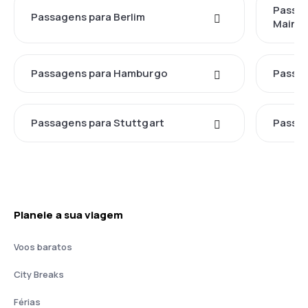
Passag
Passagens para Berlim
Main
Passagens para Hamburgo
Passag
Passagens para Stuttgart
Passa
Planeie a sua viagem
Voos baratos
City Breaks
Férias