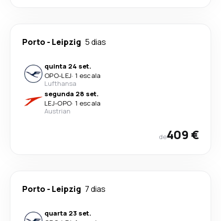
Porto
-
Leipzig
5 dias
quinta 24 set.
OPO
-
LEJ
·
1 escala
Lufthansa
segunda 28 set.
LEJ
-
OPO
·
1 escala
Austrian
409 €
de
Porto
-
Leipzig
7 dias
quarta 23 set.