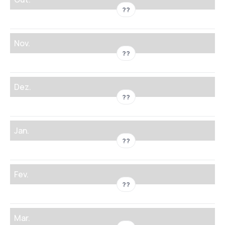
??
Nov.
??
Dez.
??
Jan.
??
Fev.
??
Mar.