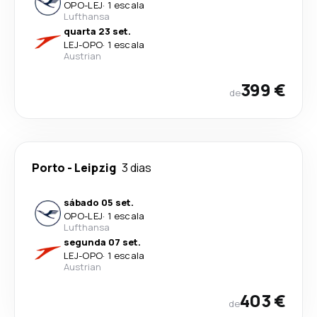
OPO
-
LEJ
·
1 escala
Lufthansa
quarta 23 set.
LEJ
-
OPO
·
1 escala
Austrian
399 €
de
Porto
-
Leipzig
3 dias
sábado 05 set.
OPO
-
LEJ
·
1 escala
Lufthansa
segunda 07 set.
LEJ
-
OPO
·
1 escala
Austrian
403 €
de