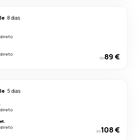
le
8 dias
direto
.
direto
89 €
de
le
5 dias
.
direto
et.
direto
108 €
de