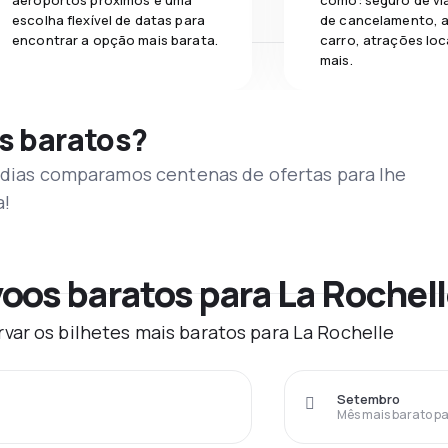
aeroportos próximos e uma
como: seguro de vi
escolha flexível de datas para
de cancelamento, a
encontrar a opção mais barata.
carro, atrações loc
mais.
s baratos?
s dias comparamos centenas de ofertas para lhe
a!
oos baratos para La Rochel
var os bilhetes mais baratos para La Rochelle
Setembro
Mês mais barato pa