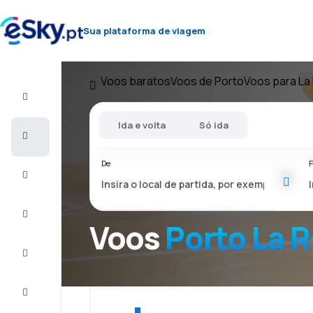
Sua plataforma de viagem
Voos baratos
Voos de Porto
Voos para La
Voo+Hotel
Ida e volta
Só ida
Voos
baratos
De
P
Férias
City
Break
Voos
Porto La 
Alojamentos
Ofertas