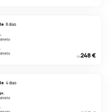
le
8 dias
.
direto
.
direto
248 €
de
le
4 dias
go.
direto
.
direto