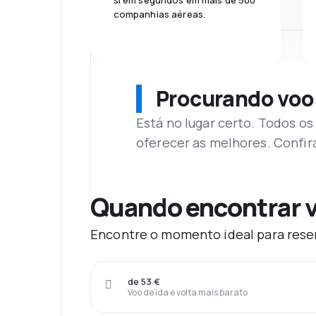
si em segundos em mais de 500
companhias aéreas.
Procurando voo
Está no lugar certo. Todos o
oferecer as melhores. Confir
Quando encontrar v
Encontre o momento ideal para reser
de 53 €
Voo de ida e volta mais barato