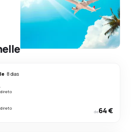
helle
le
8 dias
.
direto
direto
64 €
de