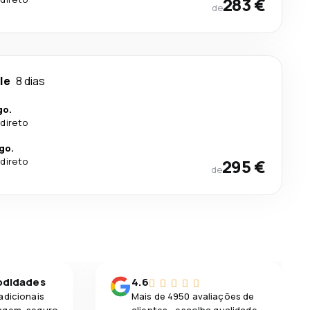
283 €
de
le
8 dias
go.
direto
go.
direto
295 €
de
odidades
4.6
adicionais
Mais de 4950 avaliações de