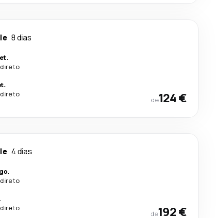
le
8 dias
et.
direto
t.
direto
124 €
de
le
4 dias
go.
direto
.
direto
192 €
de