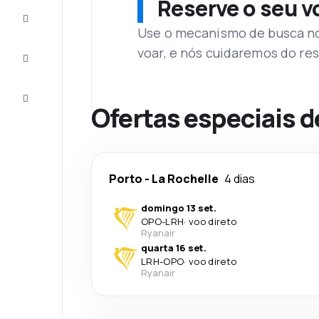
Reserve o seu 
Complete
a viagem
Use o mecanismo de busca no 
voar, e nós cuidaremos do res
Inspirações
e dicas
Atendimento
Cliente
Ofertas especiais d
Porto
-
La Rochelle
4 dias
domingo 13 set.
OPO
-
LRH
·
voo direto
Ryanair
quarta 16 set.
LRH
-
OPO
·
voo direto
Ryanair