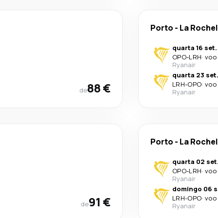
Porto
-
La Rochel
quarta 16 set.
OPO
-
LRH
·
voo 
Ryanair
quarta 23 set
88 €
LRH
-
OPO
·
voo 
de
Ryanair
Porto
-
La Rochel
quarta 02 set
OPO
-
LRH
·
voo 
Ryanair
domingo 06 s
91 €
LRH
-
OPO
·
voo 
de
Ryanair