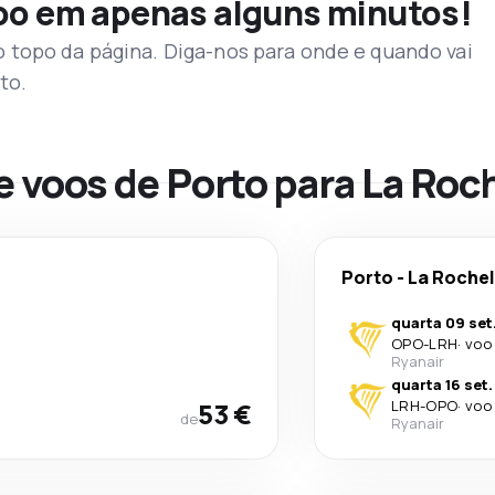
voo em apenas alguns minutos!
topo da página. Diga-nos para onde e quando vai
to.
e voos de Porto para La Roc
Porto
-
La Rochel
quarta 09 set
OPO
-
LRH
·
voo 
Ryanair
quarta 16 set.
53 €
LRH
-
OPO
·
voo 
de
Ryanair