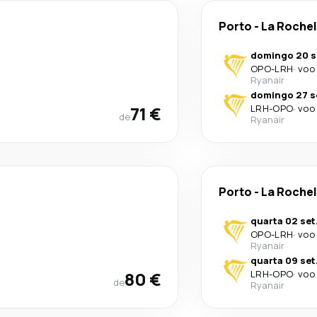
Porto
-
La Rochel
domingo 20 s
OPO
-
LRH
·
voo 
Ryanair
domingo 27 s
71 €
LRH
-
OPO
·
voo 
de
Ryanair
Porto
-
La Rochel
quarta 02 set
OPO
-
LRH
·
voo 
Ryanair
quarta 09 set
80 €
LRH
-
OPO
·
voo 
de
Ryanair