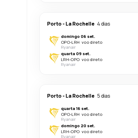
Porto
-
La Rochelle
4 dias
domingo 06 set.
OPO
-
LRH
·
voo direto
Ryanair
quarta 09 set.
LRH
-
OPO
·
voo direto
Ryanair
Porto
-
La Rochelle
5 dias
quarta 16 set.
OPO
-
LRH
·
voo direto
Ryanair
domingo 20 set.
LRH
-
OPO
·
voo direto
Ryanair