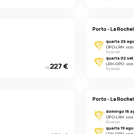
Porto
-
La Rochel
quarta 26 ago
OPO
-
LRH
·
voo 
Ryanair
quarta 02 set
227 €
LRH
-
OPO
·
voo 
de
Ryanair
Porto
-
La Rochel
domingo 16 a
OPO
-
LRH
·
voo 
Ryanair
quarta 19 ago
LRH
-
OPO
·
voo 