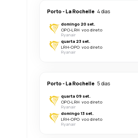
Porto
-
La Rochelle
4 dias
domingo 20 set.
OPO
-
LRH
·
voo direto
Ryanair
quarta 23 set.
LRH
-
OPO
·
voo direto
Ryanair
Porto
-
La Rochelle
5 dias
quarta 09 set.
OPO
-
LRH
·
voo direto
Ryanair
domingo 13 set.
LRH
-
OPO
·
voo direto
Ryanair