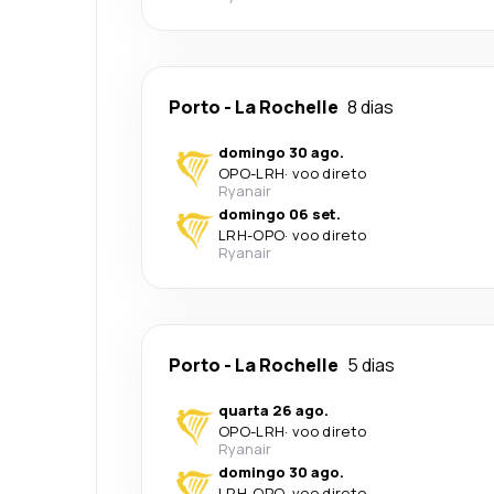
Porto
-
La Rochelle
8 dias
domingo 30 ago.
OPO
-
LRH
·
voo direto
Ryanair
domingo 06 set.
LRH
-
OPO
·
voo direto
Ryanair
Porto
-
La Rochelle
5 dias
quarta 26 ago.
OPO
-
LRH
·
voo direto
Ryanair
domingo 30 ago.
LRH
-
OPO
·
voo direto