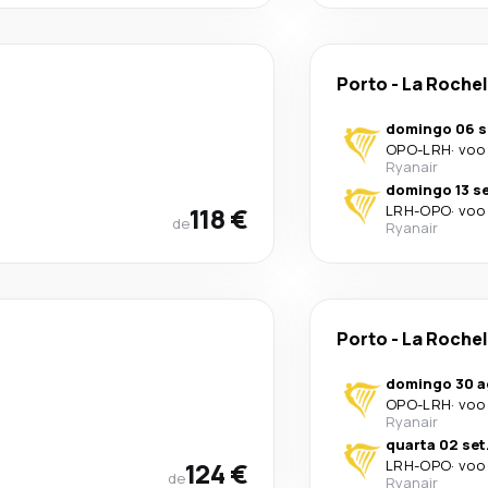
Porto
-
La Rochel
domingo 06 s
OPO
-
LRH
·
voo 
Ryanair
domingo 13 se
118 €
LRH
-
OPO
·
voo 
de
Ryanair
Porto
-
La Rochel
domingo 30 a
OPO
-
LRH
·
voo 
Ryanair
quarta 02 set
124 €
LRH
-
OPO
·
voo 
de
Ryanair