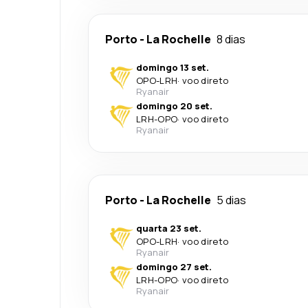
Porto
-
La Rochelle
8 dias
domingo 13 set.
OPO
-
LRH
·
voo direto
Ryanair
domingo 20 set.
LRH
-
OPO
·
voo direto
Ryanair
Porto
-
La Rochelle
5 dias
quarta 23 set.
OPO
-
LRH
·
voo direto
Ryanair
domingo 27 set.
LRH
-
OPO
·
voo direto
Ryanair