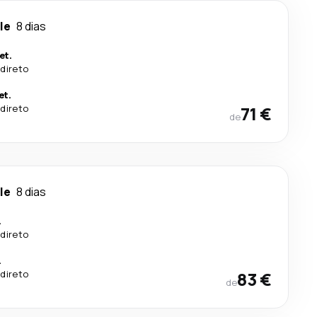
le
8 dias
et.
direto
et.
direto
71 €
de
le
8 dias
.
direto
.
direto
83 €
de