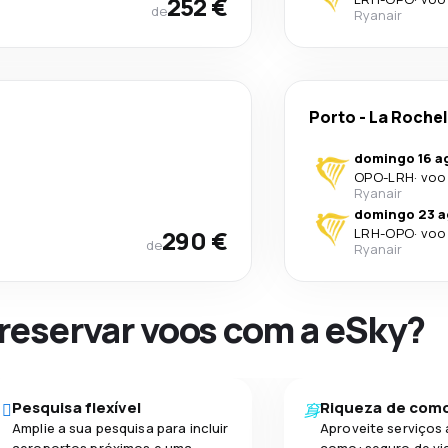
252 €
de
Ryanair
Porto
-
La Rochel
domingo 16 a
OPO
-
LRH
·
voo 
Ryanair
domingo 23 a
290 €
LRH
-
OPO
·
voo 
de
Ryanair
 reservar voos com a eSky?
Pesquisa flexível
Riqueza de com
Amplie a sua pesquisa para incluir
Aproveite serviços 