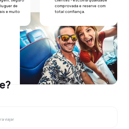
agem, seguro
clientes - escolha qualidade
luguer de
comprovada e reserve com
ais e muito
total confiança.
le?
ra viajar