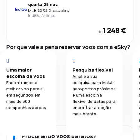
quarta 25 nov.
MLE
-
OPO
·
2 escalas
IndiGo Airlines
1 248 €
de
Por que vale a pena reservar voos com a eSky?
Uma maior
Pesquisa flexível
escolha de voos
Amplie a sua
Encontramos o
pesquisa para incluir
melhor voo para si
aeroportos próximos
em segundos em
e uma escolha
mais de 500
flexível de datas para
companhias aéreas.
encontrar a opção
mais barata.
Procurando voos baratos?