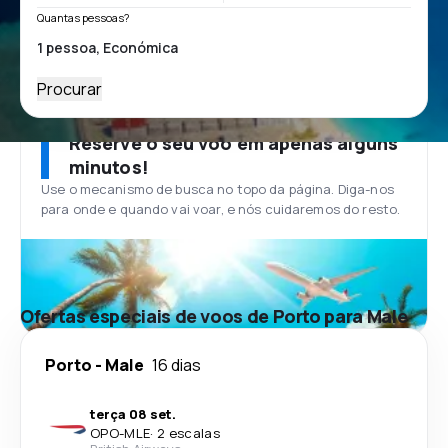
Quantas pessoas?
Procurar
Reserve o seu voo em apenas alguns
minutos!
Use o mecanismo de busca no topo da página. Diga-nos
para onde e quando vai voar, e nós cuidaremos do resto.
Ofertas especiais de voos de Porto para Male
Porto
-
Male
16 dias
terça 08 set.
OPO
-
MLE
·
2 escalas