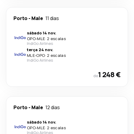
Porto
-
Male
11 dias
sábado 14 nov.
OPO
-
MLE
·
2 escalas
IndiGo Airlines
terça 24 nov.
MLE
-
OPO
·
2 escalas
IndiGo Airlines
1 248 €
de
Porto
-
Male
12 dias
sábado 14 nov.
OPO
-
MLE
·
2 escalas
IndiGo Airlines