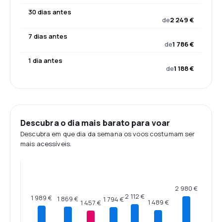
30 dias antes
de
2 249 €
7 dias antes
de
1 786 €
1 dia antes
de
1 188 €
Descubra o dia mais barato para voar
Descubra em que dia da semana os voos costumam ser
mais acessíveis.
2 980 €
2 112 €
1 989 €
1 869 €
1 794 €
1 489 €
1 457 €