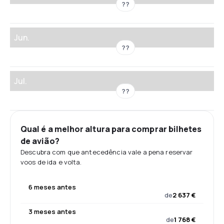
??
Jun.
??
Jul.
??
Qual é a melhor altura para comprar bilhetes
de avião?
Descubra com que antecedência vale a pena reservar
voos de ida e volta.
6 meses antes
de
2 637 €
3 meses antes
de
1 768 €