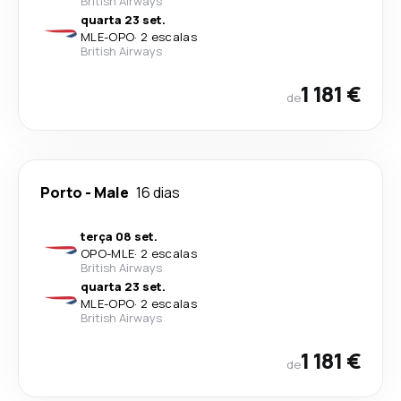
British Airways
quarta 23 set.
MLE
-
OPO
·
2 escalas
British Airways
1 181 €
de
Porto
-
Male
16 dias
terça 08 set.
OPO
-
MLE
·
2 escalas
British Airways
quarta 23 set.
MLE
-
OPO
·
2 escalas
British Airways
1 181 €
de