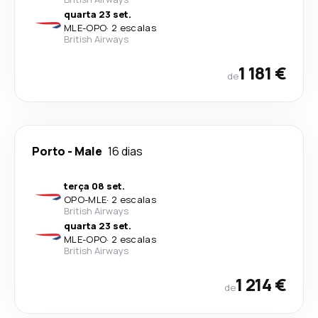
quarta 23 set.
MLE
-
OPO
·
2 escalas
British Airways
1 181 €
de
Porto
-
Male
16 dias
terça 08 set.
OPO
-
MLE
·
2 escalas
British Airways
quarta 23 set.
MLE
-
OPO
·
2 escalas
British Airways
1 214 €
de