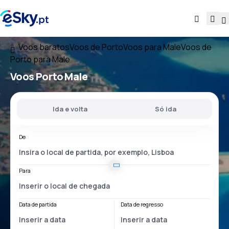
Voos baratos
Voos de Porto
Voos para Male
Voos de
Porto para Male
Voos
Porto Male
Ida e volta
Só ida
De
Para
Data de partida
Data de regresso