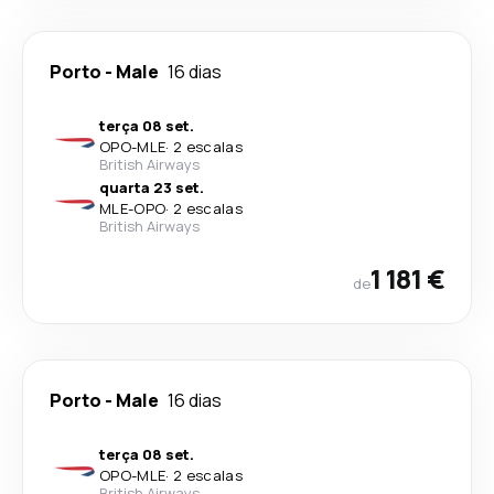
Porto
-
Male
16 dias
terça 08 set.
OPO
-
MLE
·
2 escalas
British Airways
quarta 23 set.
MLE
-
OPO
·
2 escalas
British Airways
1 181 €
de
Porto
-
Male
16 dias
terça 08 set.
OPO
-
MLE
·
2 escalas
British Airways