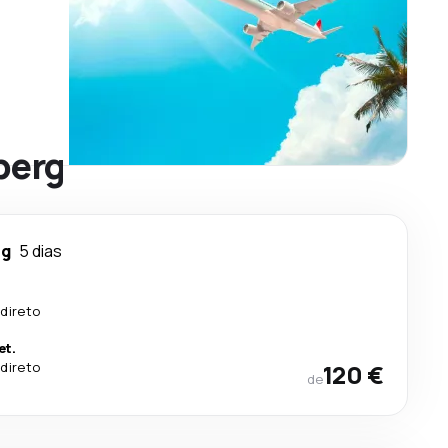
berg
rg
5 dias
.
direto
et.
direto
120 €
de