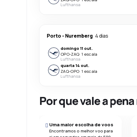
Lufthansa
Porto
-
Nuremberg
4 dias
domingo 11 out.
OPO
-
ZAQ
·
1 escala
Lufthansa
quarta 14 out.
ZAQ
-
OPO
·
1 escala
Lufthansa
Por que vale a pena
Uma maior escolha de voos
Encontramos o melhor voo para