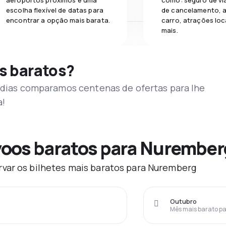
aeroportos próximos e uma
como: seguro de vi
escolha flexível de datas para
de cancelamento, a
encontrar a opção mais barata.
carro, atrações loc
mais.
s baratos?
s dias comparamos centenas de ofertas para lhe
a!
voos baratos para Nurember
var os bilhetes mais baratos para Nuremberg
Outubro
Mês mais barato pa