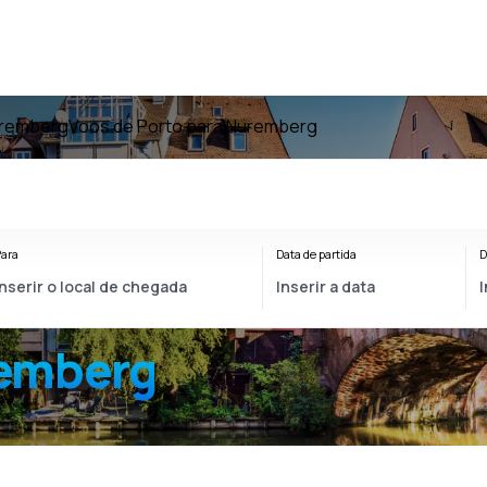
uremberg
Voos de Porto para Nuremberg
ara
Data de partida
D
remberg