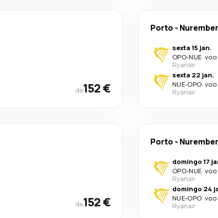
Porto
-
Nurembe
sexta 15 jan.
OPO
-
NUE
·
voo 
Ryanair
sexta 22 jan.
152 €
NUE
-
OPO
·
voo 
de
Ryanair
Porto
-
Nurembe
domingo 17 ja
OPO
-
NUE
·
voo 
Ryanair
domingo 24 j
152 €
NUE
-
OPO
·
voo 
de
Ryanair