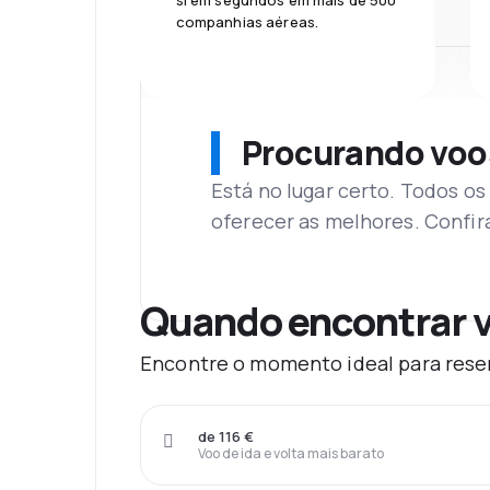
si em segundos em mais de 500
companhias aéreas.
Procurando voo
Está no lugar certo. Todos o
oferecer as melhores. Confir
Quando encontrar 
Encontre o momento ideal para reser
de 116 €
Voo de ida e volta mais barato