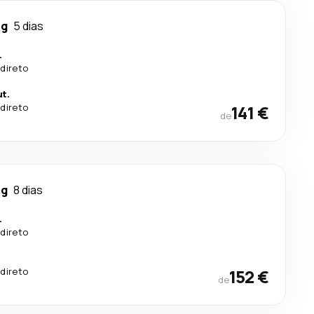
rg
5 dias
.
direto
t.
direto
141 €
de
rg
8 dias
.
direto
direto
152 €
de