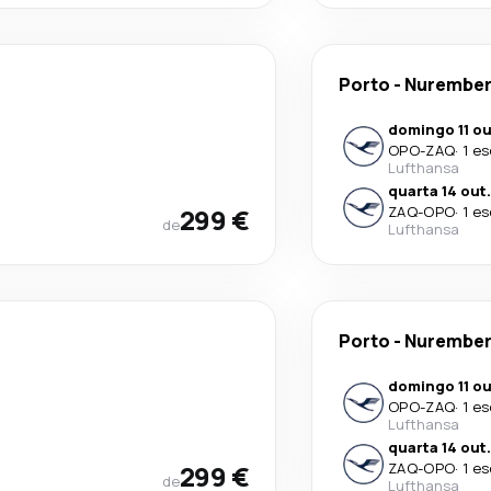
Porto
-
Nurembe
domingo 11 ou
OPO
-
ZAQ
·
1 e
Lufthansa
quarta 14 out.
299 €
ZAQ
-
OPO
·
1 e
de
Lufthansa
Porto
-
Nurembe
domingo 11 ou
OPO
-
ZAQ
·
1 e
Lufthansa
quarta 14 out.
299 €
ZAQ
-
OPO
·
1 e
de
Lufthansa