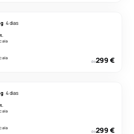
rg
4 dias
t.
scala
scala
299 €
de
rg
4 dias
t.
scala
scala
299 €
de