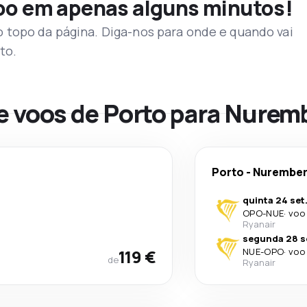
voo em apenas alguns minutos!
topo da página. Diga-nos para onde e quando vai
to.
de voos de Porto para Nurem
Porto
-
Nurembe
quinta 24 set
OPO
-
NUE
·
voo 
Ryanair
segunda 28 s
119 €
NUE
-
OPO
·
voo 
de
Ryanair