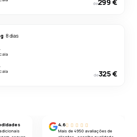
299 €
de
rg
8 dias
.
scala
.
scala
325 €
de
odidades
4.6
adicionais
Mais de 4950 avaliações de