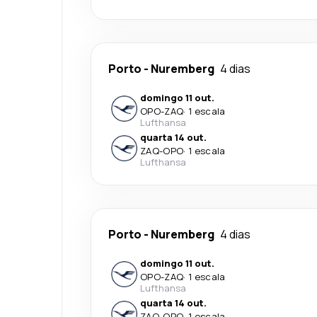
Porto
-
Nuremberg
4 dias
domingo 11 out.
OPO
-
ZAQ
·
1 escala
Lufthansa
quarta 14 out.
ZAQ
-
OPO
·
1 escala
Lufthansa
Porto
-
Nuremberg
4 dias
domingo 11 out.
OPO
-
ZAQ
·
1 escala
Lufthansa
quarta 14 out.
ZAQ
-
OPO
·
1 escala