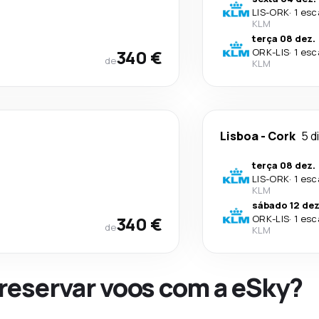
LIS
-
ORK
·
1 esc
KLM
terça 08 dez.
340 €
ORK
-
LIS
·
1 esc
de
KLM
Lisboa
-
Cork
5 d
terça 08 dez.
LIS
-
ORK
·
1 esc
KLM
sábado 12 dez
340 €
ORK
-
LIS
·
1 esc
de
KLM
 reservar voos com a eSky?