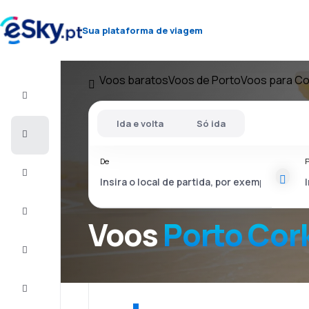
Sua plataforma de viagem
Voos baratos
Voos de Porto
Voos para Co
Voo+Hotel
Ida e volta
Só ida
Voos
baratos
De
P
Férias
City
Break
Voos
Porto Cor
Alojamentos
Ofertas