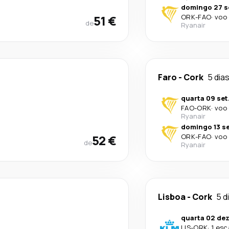
domingo 27 s
51 €
ORK
-
FAO
·
voo 
de
Ryanair
Faro
-
Cork
5 dia
quarta 09 set
FAO
-
ORK
·
voo 
Ryanair
domingo 13 se
52 €
ORK
-
FAO
·
voo 
de
Ryanair
Lisboa
-
Cork
5 d
quarta 02 dez
LIS
-
ORK
·
1 esc