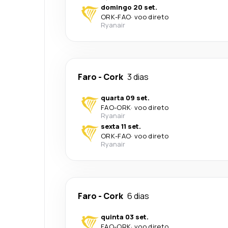
domingo 20 set.
ORK
-
FAO
·
voo direto
Ryanair
Faro
-
Cork
3 dias
quarta 09 set.
FAO
-
ORK
·
voo direto
Ryanair
sexta 11 set.
ORK
-
FAO
·
voo direto
Ryanair
Faro
-
Cork
6 dias
quinta 03 set.
FAO
-
ORK
·
voo direto