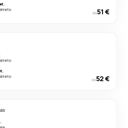
et.
direto
51 €
de
s
.
direto
t.
direto
52 €
de
ias
.
ala