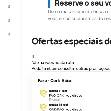
Reserve o seu 
Complete
a viagem
Use o mecanismo de busca no 
voar, e nós cuidaremos do res
Inspirações
e dicas
Atendimento
Cliente
Ofertas especiais d
Não há voos nesta rota
Pode também consultar outras promoções q
Faro
-
Cork
8 dias
sexta 11 set.
FAO
-
ORK
·
voo direto
Ryanair
sexta 18 set.
ORK
-
FAO
·
voo direto