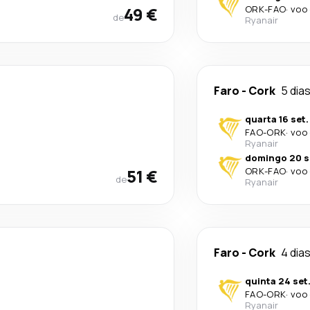
49 €
ORK
-
FAO
·
voo 
de
Ryanair
Faro
-
Cork
5 dia
quarta 16 set.
FAO
-
ORK
·
voo 
Ryanair
domingo 20 s
51 €
ORK
-
FAO
·
voo 
de
Ryanair
Faro
-
Cork
4 dia
quinta 24 set
FAO
-
ORK
·
voo 
Ryanair