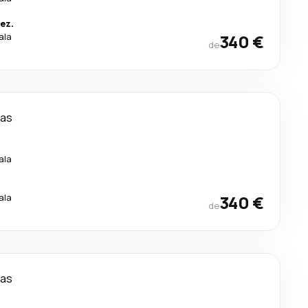
ez.
ala
340 €
de
ias
ala
ala
340 €
de
ias