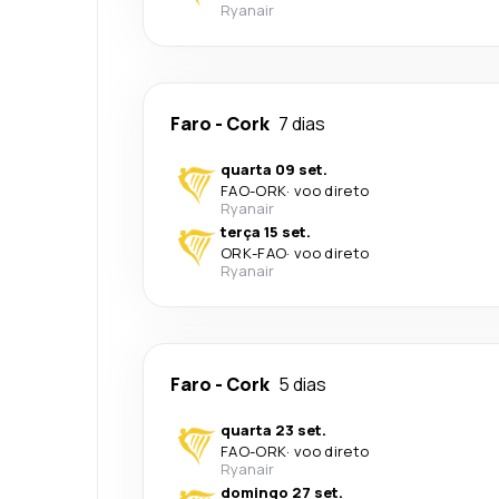
Ryanair
Faro
-
Cork
7 dias
quarta 09 set.
FAO
-
ORK
·
voo direto
Ryanair
terça 15 set.
ORK
-
FAO
·
voo direto
Ryanair
Faro
-
Cork
5 dias
quarta 23 set.
FAO
-
ORK
·
voo direto
Ryanair
domingo 27 set.