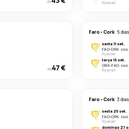
43 €
de
Ryanair
Faro
-
Cork
5 dia
sexta 11 set.
FAO
-
ORK
·
voo 
Ryanair
terça 15 set.
47 €
ORK
-
FAO
·
voo 
de
Ryanair
Faro
-
Cork
3 dias
sexta 25 set.
FAO
-
ORK
·
voo 
Ryanair
domingo 27 s