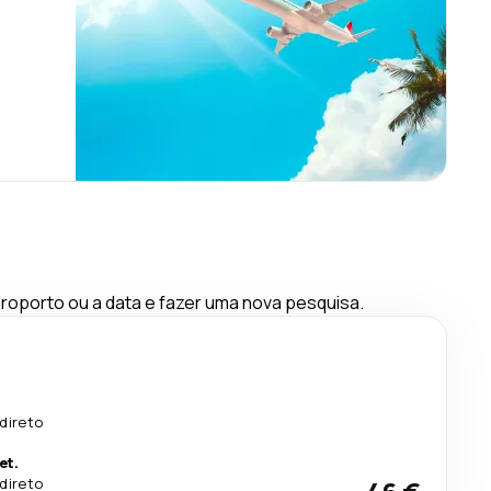
oporto ou a data e fazer uma nova pesquisa.
s
direto
et.
direto