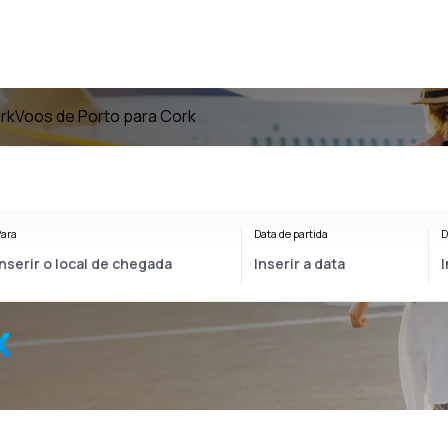
rk
Voos de Porto para Cork
ara
Data de partida
D
k