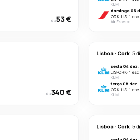
KLM
domingo 06 d
53 €
ORK
-
LIS
·
1 esc
de
Air France
Lisboa
-
Cork
5 d
sexta 04 dez.
LIS
-
ORK
·
1 esc
KLM
terça 08 dez.
340 €
ORK
-
LIS
·
1 esc
de
KLM
Lisboa
-
Cork
5 d
sexta 04 dez.