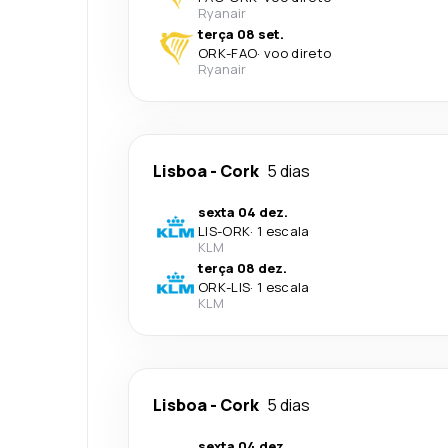
Ryanair
terça 08 set.
ORK
-
FAO
·
voo direto
Ryanair
Lisboa
-
Cork
5 dias
sexta 04 dez.
LIS
-
ORK
·
1 escala
KLM
terça 08 dez.
ORK
-
LIS
·
1 escala
KLM
Lisboa
-
Cork
5 dias
sexta 04 dez.