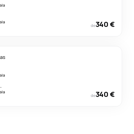
ala
ala
340 €
de
ias
ala
.
ala
340 €
de