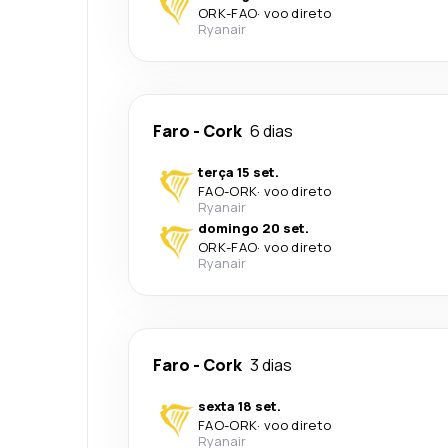
ORK
-
FAO
·
voo direto
Ryanair
Faro
-
Cork
6 dias
terça 15 set.
FAO
-
ORK
·
voo direto
Ryanair
domingo 20 set.
ORK
-
FAO
·
voo direto
Ryanair
Faro
-
Cork
3 dias
sexta 18 set.
FAO
-
ORK
·
voo direto
Ryanair