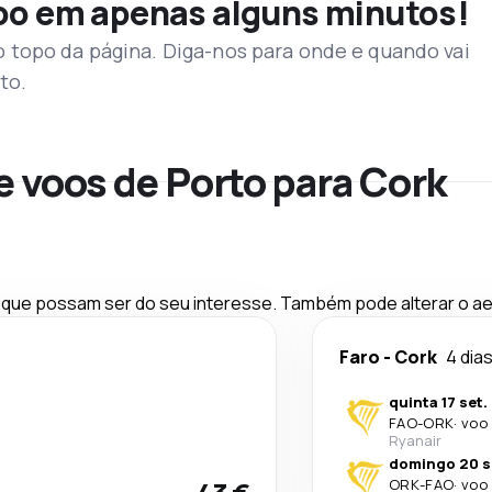
voo em apenas alguns minutos!
topo da página. Diga-nos para onde e quando vai
to.
e voos de Porto para Cork
ue possam ser do seu interesse. Também pode alterar o aer
Faro
-
Cork
4 dia
quinta 17 set.
FAO
-
ORK
·
voo 
Ryanair
domingo 20 s
ORK
-
FAO
·
voo 