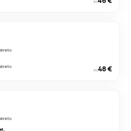
46 €
de
s
direto
direto
48 €
de
direto
et.