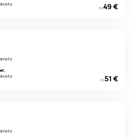
direto
49 €
de
s
direto
et.
direto
51 €
de
s
.
direto