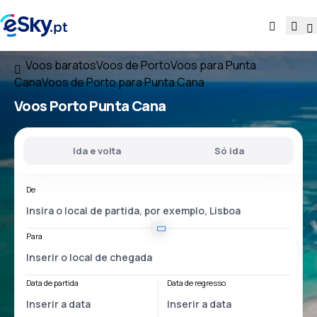
Voos baratos
Voos de Porto
Voos para Punta
Cana
Voos de Porto para Punta Cana
Voos
Porto Punta Cana
Ida e volta
Só ida
De
Para
Data de partida
Data de regresso