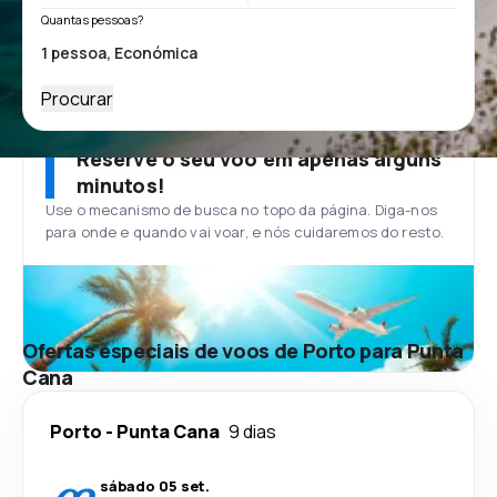
Quantas pessoas?
Procurar
Reserve o seu voo em apenas alguns
minutos!
Use o mecanismo de busca no topo da página. Diga-nos
para onde e quando vai voar, e nós cuidaremos do resto.
Ofertas especiais de voos de Porto para Punta
Cana
Porto
-
Punta Cana
9 dias
sábado 05 set.