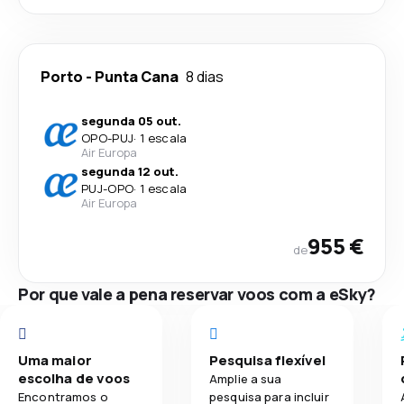
Porto
-
Punta Cana
8 dias
segunda 05 out.
OPO
-
PUJ
·
1 escala
Air Europa
segunda 12 out.
PUJ
-
OPO
·
1 escala
Air Europa
955 €
de
Por que vale a pena reservar voos com a eSky?
Uma maior
Pesquisa flexível
escolha de voos
Amplie a sua
Encontramos o
pesquisa para incluir