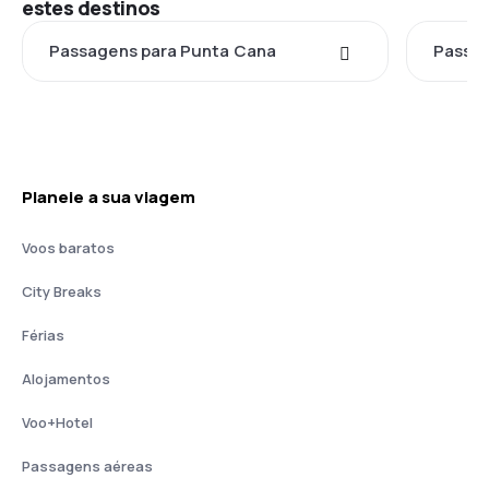
estes destinos
Passagens para Punta Cana
Passag
Planeie a sua viagem
Voos baratos
City Breaks
Férias
Alojamentos
Voo+Hotel
Passagens aéreas