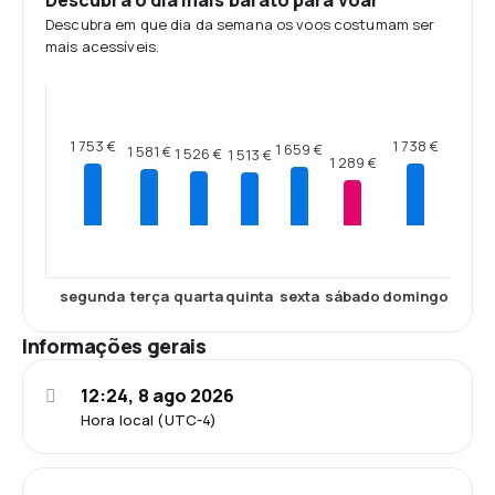
Descubra o dia mais barato para voar
Descubra em que dia da semana os voos costumam ser
mais acessíveis.
1 753 €
1 738 €
1 659 €
1 581 €
1 526 €
1 513 €
1 289 €
segunda
terça
quarta
quinta
sexta
sábado
domingo
Informações gerais
12:24, 8 ago 2026
Hora local (UTC-4)