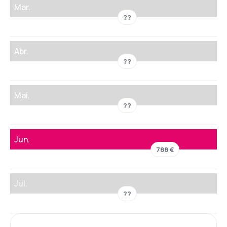
Mar.
??
Abr.
??
Mai.
??
Jun.
788 €
Jul.
??