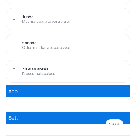
Junho
Mês mais barato para viajar
sábado
O dia mais barato para voar
30 dias antes
Preços mais baixos
Ago.
Set.
937 €