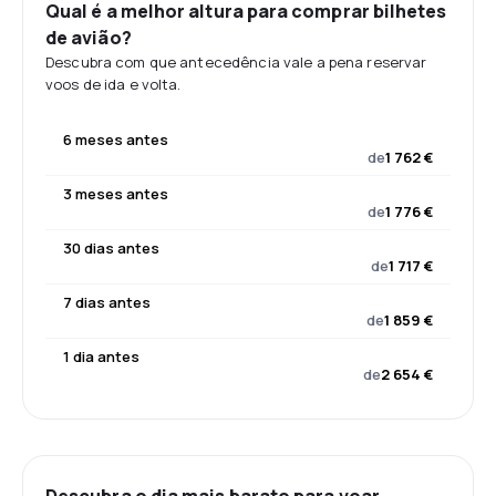
Qual é a melhor altura para comprar bilhetes
de avião?
Descubra com que antecedência vale a pena reservar
voos de ida e volta.
6 meses antes
de
1 762 €
3 meses antes
de
1 776 €
30 dias antes
de
1 717 €
7 dias antes
de
1 859 €
1 dia antes
de
2 654 €