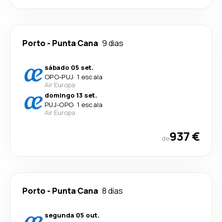
Porto
-
Punta Cana
9 dias
sábado 05 set.
OPO
-
PUJ
·
1 escala
Air Europa
domingo 13 set.
PUJ
-
OPO
·
1 escala
Air Europa
937 €
de
Porto
-
Punta Cana
8 dias
segunda 05 out.