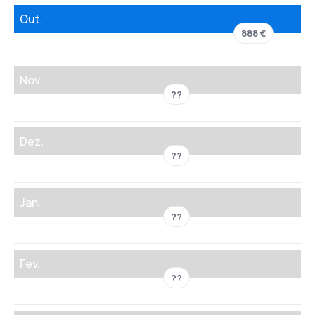
Out.
888 €
Nov.
??
Dez.
??
Jan.
??
Fev.
??